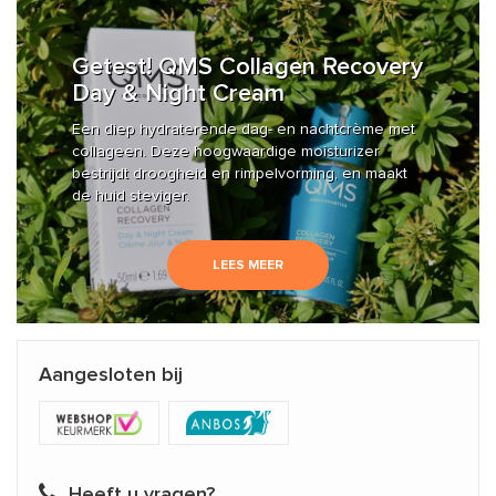
Getest! QMS Collagen Recovery
Day & Night Cream
Een diep hydraterende dag- en nachtcrème met
collageen. Deze hoogwaardige moisturizer
bestrijdt droogheid en rimpelvorming, en maakt
de huid steviger.
LEES MEER
Aangesloten bij
Heeft u vragen?