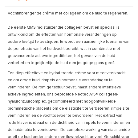
Vochtinbrengende créme met collageen om de huid te regeneren.
De eerste QMS moisturizer die collageen bevat en speciaal is
ontwikkeld om de effecten van hormonale veranderingen op
oudere leeftijd te bestrijden. Er wordt een aanzienlijke toename van
de penetratie van het huidvocht bereikt, wat in combinatie met
geavanceerde actieve ingrediënten, het gevoel van de huid
verbetert en tegelijkertijd de huid een jeugdige glans geeft.
Een diep effectieve en hydraterende crème voor meer veerkracht
en om droge huid, rimpels en hormonale veranderingen te
verminderen. De romige textuur bevat, naast andere intensieve
actieve ingrediënten, ons beproefde Neotec A15® collageen-
hyaluronzuurcomplex, gecombineerd met hoogontwikkelde
biomimetische placenta om de elasticiteit te verbeteren, rimpels te
verminderen en de vochttoevoer te bevorderen. Het extract van
rode klaver is ideaal om de dichtheid van rimpels te verminderen en
de huidmatrix te vernieuwen. De complexe werking van niacinamide
geeft de huid onder andere een fluweelzacht gevoel. Geschikt voor