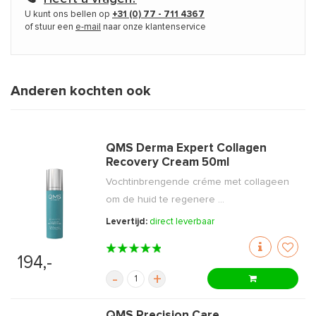
U kunt ons bellen op
+31 (0) 77 - 711 4367
of stuur een
e-mail
naar onze klantenservice
Anderen kochten ook
QMS Derma Expert Collagen
Recovery Cream 50ml
Vochtinbrengende créme met collageen
om de huid te regenere ...
Levertijd:
direct leverbaar
194,-
-
+
QMS Precision Care