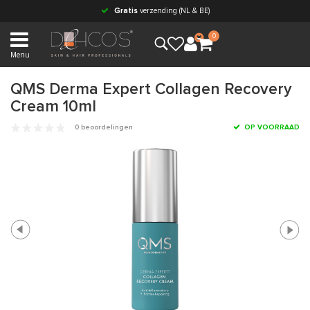
Gratis
verzending (NL & BE)
0
Menu
QMS Derma Expert Collagen Recovery
Cream 10ml
0 beoordelingen
OP VOORRAAD