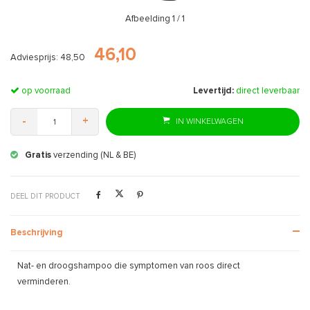
Afbeelding
1
/ 1
46,10
Adviesprijs: 48,50
op voorraad
Levertijd:
direct leverbaar
-
+
IN WINKELWAGEN
Gratis
verzending (NL & BE)
DEEL DIT PRODUCT
Beschrijving
Nat- en droogshampoo die symptomen van roos direct
verminderen.