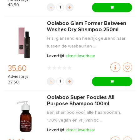
48,50
-
+
Oolaboo Glam Former Between
Washes Dry Shampoo 250ml
Fris, glanzend en heerlijk geurend haar
tussen de wasbeurten ...
Levertijd:
direct leverbaar
35,60
Adviesprijs:
-
+
37,50
Oolaboo Super Foodies All
Purpose Shampoo 100ml
Een shampoo voor alle haarsoorten,
100% vegan en vrij van sc ...
Levertijd:
direct leverbaar