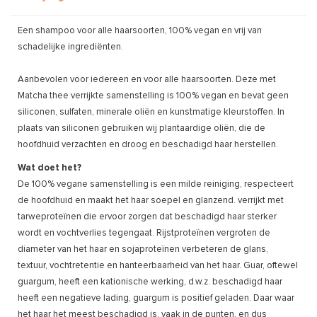
Een shampoo voor alle haarsoorten, 100% vegan en vrij van
schadelijke ingrediënten.
Aanbevolen voor iedereen en voor alle haarsoorten. Deze met
Matcha thee verrijkte samenstelling is 100% vegan en bevat geen
siliconen, sulfaten, minerale oliën en kunstmatige kleurstoffen. In
plaats van siliconen gebruiken wij plantaardige oliën, die de
hoofdhuid verzachten en droog en beschadigd haar herstellen.
Wat doet het?
De 100% vegane samenstelling is een milde reiniging, respecteert
de hoofdhuid en maakt het haar soepel en glanzend. verrijkt met
tarweproteïnen die ervoor zorgen dat beschadigd haar sterker
wordt en vochtverlies tegengaat. Rijstproteïnen vergroten de
diameter van het haar en sojaproteïnen verbeteren de glans,
textuur, vochtretentie en hanteerbaarheid van het haar. Guar, oftewel
guargum, heeft een kationische werking, d.w.z. beschadigd haar
heeft een negatieve lading, guargum is positief geladen. Daar waar
het haar het meest beschadigd is, vaak in de punten, en dus