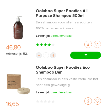
Oolaboo Super Foodies All
Purpose Shampoo 500ml
Een shampoo voor alle haarsoorten,
100% vegan en vrij van sc ...
Levertijd:
direct leverbaar
46,80
Adviesprijs: 52,-
-
+
Oolaboo Super Foodies Eco
Shampoo Bar
Een shampoo in een vaste vorm, die het
haar een geweldige gl ...
Levertijd:
direct leverbaar
16,65