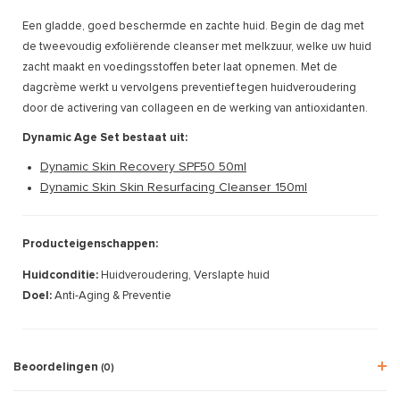
Een gladde, goed beschermde en zachte huid. Begin de dag met
de tweevoudig exfoliërende cleanser met melkzuur, welke uw huid
zacht maakt en voedingsstoffen beter laat opnemen. Met de
dagcrème werkt u vervolgens preventief tegen huidveroudering
door de activering van collageen en de werking van antioxidanten.
Dynamic Age Set bestaat uit:
Dynamic Skin Recovery SPF50 50ml
Dynamic Skin Skin Resurfacing Cleanser 150ml
Producteigenschappen:
Huidconditie:
Huidveroudering, Verslapte huid
Doel:
Anti-Aging & Preventie
Beoordelingen
(0)