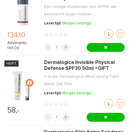
Een romige moisturizer met SPF50 die
beschermt tegen huidver ...
Levertijd:
Morgen bezorgd
134,10
Adviesprijs:
-
+
149,00
Dermalogica Invisible Physical
+GIFT
Defense SPF30 50ml +GIFT
+ Gratis Dermalogica UltraCalming Calm
Water Gel 10ml.
Levertijd:
Morgen bezorgd
58,-
-
+