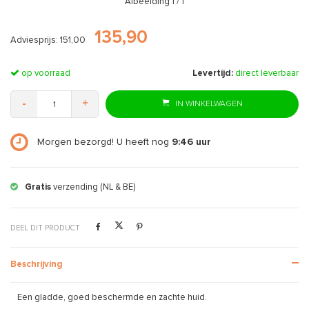
Afbeelding
1
/ 1
135,90
Adviesprijs: 151,00
op voorraad
Levertijd:
direct leverbaar
-
+
IN WINKELWAGEN
Morgen bezorgd! U heeft nog
9:46
uur
Gratis
verzending (NL & BE)
DEEL DIT PRODUCT
Beschrijving
Een gladde, goed beschermde en zachte huid.