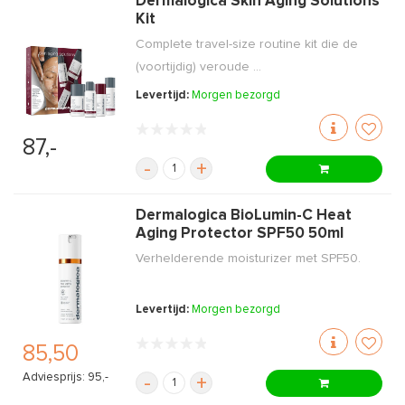
Dermalogica Skin Aging Solutions
Kit
Complete travel-size routine kit die de
(voortijdig) veroude ...
Levertijd:
Morgen bezorgd
87,-
-
+
Dermalogica BioLumin-C Heat
Aging Protector SPF50 50ml
Verhelderende moisturizer met SPF50.
Levertijd:
Morgen bezorgd
85,50
Adviesprijs: 95,-
-
+