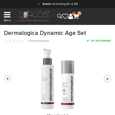
Gratis
verzending (NL & BE)
0
Menu
Dermalogica Dynamic Age Set
0 beoordelingen
OP VOORRAAD