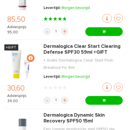
Levertijd:
Morgen bezorgd
85,50
Adviesprijs:
-
+
95,00
Dermalogica Clear Start Clearing
+GIFT
Defense SPF30 59ml +GIFT
+ Gratis Dermalogica Clear Start Post-
Breakout Fix 4ml.
Levertijd:
Morgen bezorgd
30,60
Adviesprijs:
-
+
34,00
Dermalogica Dynamic Skin
Recovery SPF50 15ml
Een romige moisturizer met SPF50 die