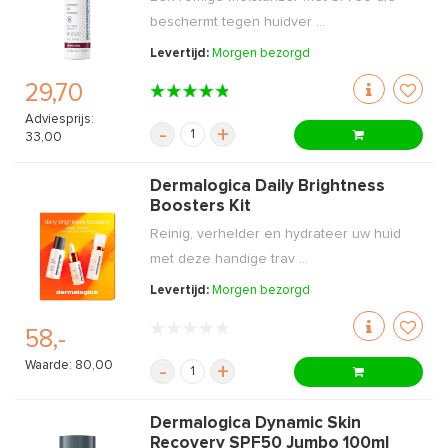
beschermt tegen huidver ...
Levertijd:
Morgen bezorgd
29,70
Adviesprijs:
-
+
33,00
Dermalogica Daily Brightness
Boosters Kit
Reinig, verhelder en hydrateer uw huid
met deze handige trav ...
Levertijd:
Morgen bezorgd
58,-
Waarde: 80,00
-
+
Dermalogica Dynamic Skin
Recovery SPF50 Jumbo 100ml