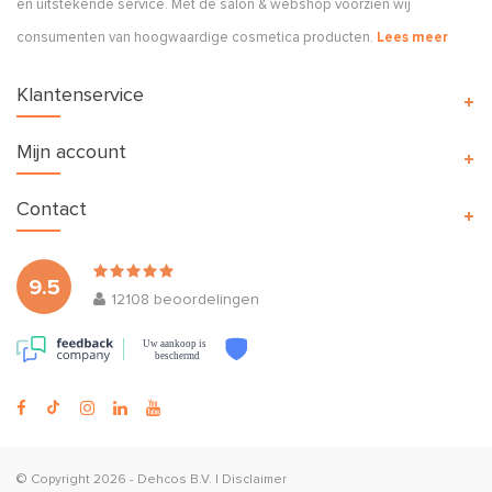
en uitstekende service. Met de salon & webshop voorzien wij
consumenten van hoogwaardige cosmetica producten.
Lees meer
Klantenservice
Mijn account
Contact
9.5
12108
beoordelingen
Uw aankoop is
beschermd
© Copyright 2026 -
Dehcos B.V.
|
Disclaimer