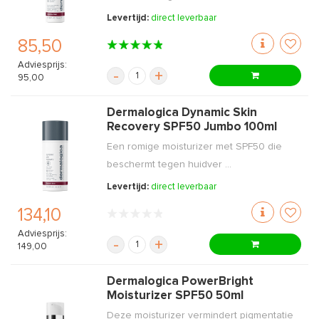
Levertijd:
direct leverbaar
85,50
Adviesprijs:
-
+
95,00
Dermalogica Dynamic Skin
Recovery SPF50 Jumbo 100ml
Een romige moisturizer met SPF50 die
beschermt tegen huidver ...
Levertijd:
direct leverbaar
134,10
Adviesprijs:
-
+
149,00
Dermalogica PowerBright
Moisturizer SPF50 50ml
Deze moisturizer vermindert pigmentatie