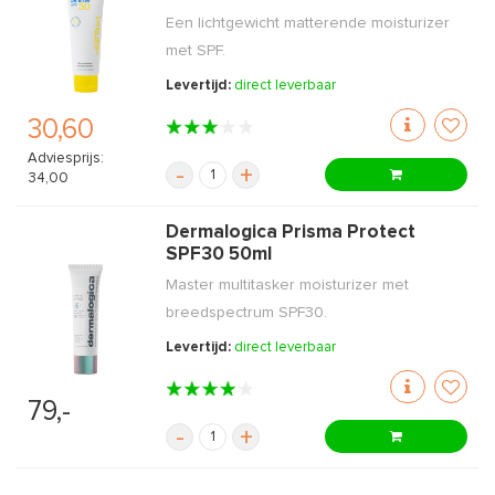
Een lichtgewicht matterende moisturizer
met SPF.
Levertijd:
direct leverbaar
30,60
Adviesprijs:
-
+
34,00
Dermalogica Prisma Protect
SPF30 50ml
Master multitasker moisturizer met
breedspectrum SPF30.
Levertijd:
direct leverbaar
79,-
-
+