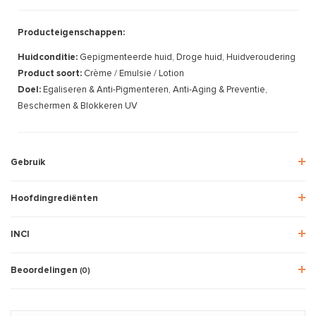
Producteigenschappen:
Huidconditie:
Gepigmenteerde huid, Droge huid, Huidveroudering
Product soort:
Crème / Emulsie / Lotion
Doel:
Egaliseren & Anti-Pigmenteren, Anti-Aging & Preventie,
Beschermen & Blokkeren UV
Gebruik
Hoofdingrediënten
INCI
Beoordelingen
(0)