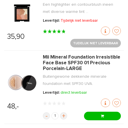
Een highlighter en contourblush ineen
met diverse warme tint ...
Levertijd:
Tijdelijk niet leverbaar
35,90
TIJDELIJK NIET LEVERBAAR
Mii Mineral Foundation Irresistible
Face Base SPF30 01 Precious
Porcelain-LARGE
Buitengewone dekkende minerale
foundation met SPF30 UVA.
Levertijd:
direct leverbaar
48,-
-
+