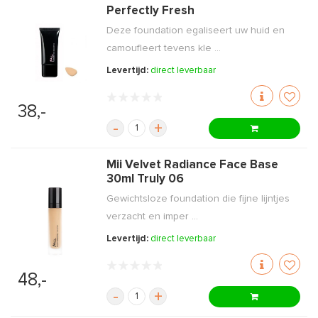
Perfectly Fresh
Deze foundation egaliseert uw huid en
camoufleert tevens kle ...
Levertijd:
direct leverbaar
38,-
-
+
Mii Velvet Radiance Face Base
30ml Truly 06
Gewichtsloze foundation die fijne lijntjes
verzacht en imper ...
Levertijd:
direct leverbaar
48,-
-
+