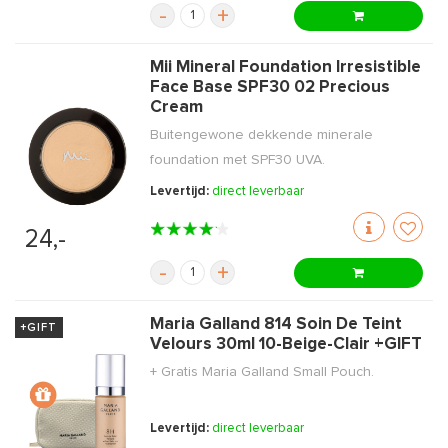
-
+
Mii Mineral Foundation Irresistible
Face Base SPF30 02 Precious
Cream
Buitengewone dekkende minerale
foundation met SPF30 UVA.
Levertijd:
direct leverbaar
24,-
-
+
Maria Galland 814 Soin De Teint
+GIFT
Velours 30ml 10-Beige-Clair +GIFT
+ Gratis Maria Galland Small Pouch.
Levertijd:
direct leverbaar