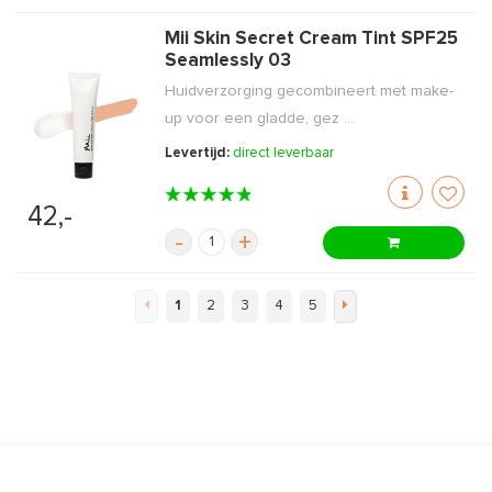
Mii Skin Secret Cream Tint SPF25
Seamlessly 03
Huidverzorging gecombineert met make-
up voor een gladde, gez ...
Levertijd:
direct leverbaar
42,-
-
+
1
2
3
4
5