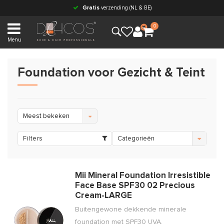
Gratis
verzending (NL & BE)
0
Menu
Foundation voor Gezicht & Teint
Meest bekeken
Filters
Categorieën
Mii Mineral Foundation Irresistible
Face Base SPF30 02 Precious
Cream-LARGE
Buitengewone dekkende minerale
foundation met SPF30 UVA.