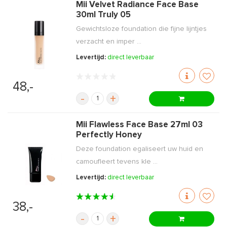
Mii Velvet Radiance Face Base
30ml Truly 05
Gewichtsloze foundation die fijne lijntjes
verzacht en imper ...
Levertijd:
direct leverbaar
48,-
-
+
Mii Flawless Face Base 27ml 03
Perfectly Honey
Deze foundation egaliseert uw huid en
camoufleert tevens kle ...
Levertijd:
direct leverbaar
38,-
-
+