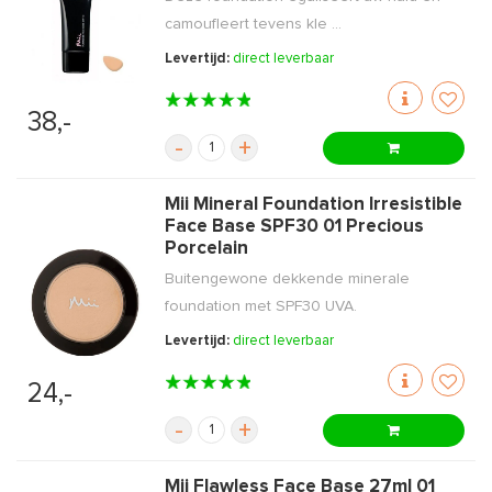
camoufleert tevens kle ...
Levertijd:
direct leverbaar
38,-
-
+
Mii Mineral Foundation Irresistible
Face Base SPF30 01 Precious
Porcelain
Buitengewone dekkende minerale
foundation met SPF30 UVA.
Levertijd:
direct leverbaar
24,-
-
+
Mii Flawless Face Base 27ml 01