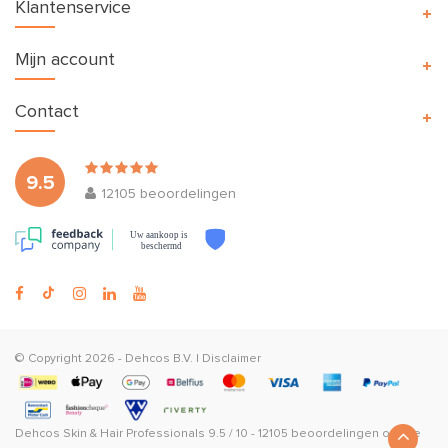
Klantenservice
Mijn account
Contact
9.5
12105
beoordelingen
Uw aankoop is
beschermd
© Copyright 2026 -
Dehcos B.V.
|
Disclaimer
Dehcos Skin & Hair Professionals
9.5
/
10
-
12105
beoordelingen op
The