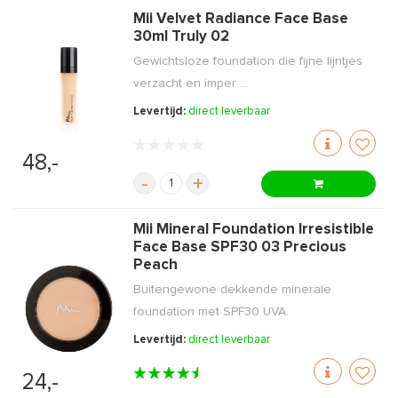
Mii Velvet Radiance Face Base
30ml Truly 02
Gewichtsloze foundation die fijne lijntjes
verzacht en imper ...
Levertijd:
direct leverbaar
48,-
-
+
Mii Mineral Foundation Irresistible
Face Base SPF30 03 Precious
Peach
Buitengewone dekkende minerale
foundation met SPF30 UVA.
Levertijd:
direct leverbaar
24,-