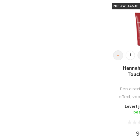
NIEUW JASJE
-
Hannah 
Touc
Een direct
effect, vo
en ga
Leverti
be
9