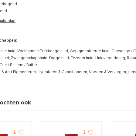
erhogend
gend
matieblad
chappen:
cne huid, Vochtarme / Trekkerige huid, Gepigmenteerde huid, Gevoelige / Geï
uid, Zwangerschapshuid, Droge huid, Eczeem huid, Huidveroudering, Rosacea
Olie / Balsem / Butter
n & Anti-Pigmenteren, Hydrateren & Conditioneren, Voeden & Verzorgen, Her
ochten ook