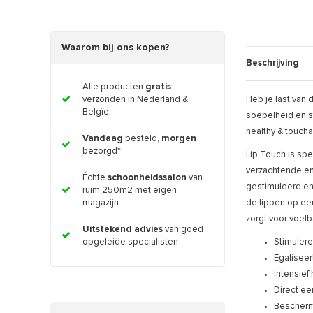
Waarom bij ons kopen?
Beschrijving
Alle producten
gratis
verzonden in Nederland &
Heb je last van 
Belgïe
soepelheid en st
healthy & toucha
Vandaag
besteld,
morgen
bezorgd*
Lip Touch is spe
verzachtende en
Échte
schoonheidssalon
van
gestimuleerd en
ruim 250m2 met eigen
magazijn
de lippen op een
zorgt voor voelb
Uitstekend advies
van goed
opgeleide specialisten
Stimuler
Egaliseer
Intensief
Direct e
Bescherm