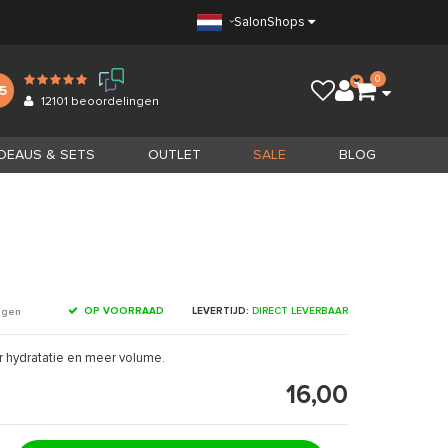
Salon
Shops
0
.5
12101
beoordelingen
DEAUS & SETS
OUTLET
SALE
BLOG
OP VOORRAAD
LEVERTIJD:
DIRECT LEVERBAAR
ngen
r hydratatie en meer volume.
16,00
0