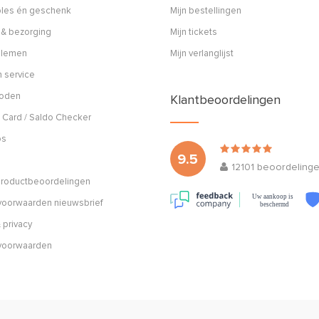
ples én geschenk
Mijn bestellingen
 & bezorging
Mijn tickets
blemen
Mijn verlanglijst
 service
hoden
Klantbeoordelingen
 Card / Saldo Checker
os
9.5
12101
beoordeling
 productbeoordelingen
Uw aankoop is
oorwaarden nieuwsbrief
beschermd
 privacy
voorwaarden