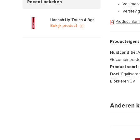
Recent bekeken
Volume v
Verstevi
Hannah Lip Touch 4,8gr
Productinfor
Bekijk product
Producteigens
Huidconditie:
A
Gecombineerde h
Product soort:
Doel:
Egalisere
Blokkeren UV
Anderen k