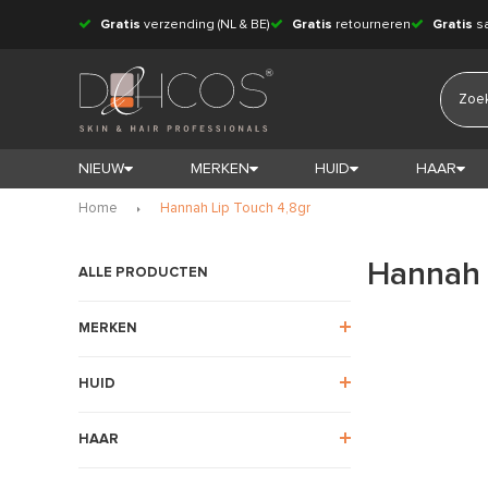
Gratis
verzending (NL & BE)
Gratis
retourneren
Gratis
s
NIEUW
MERKEN
HUID
HAAR
Home
Hannah Lip Touch 4,8gr
Hannah 
ALLE PRODUCTEN
MERKEN
HUID
HAAR