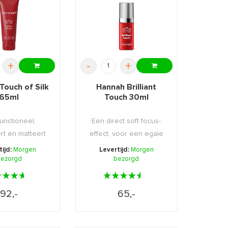
+
-
+
Touch of Silk
Hannah Brilliant
65ml
Touch 30ml
functioneel,
Een direct soft focus-
rt en matteert
effect, voor een egale
e huid.
en gave huid.
tijd:
Morgen
Levertijd:
Morgen
ezorgd
bezorgd
92,-
65,-