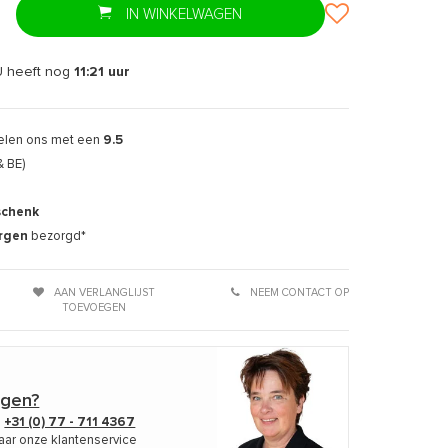
IN WINKELWAGEN
U heeft nog
11:21
uur
elen ons met een
9.5
& BE)
schenk
rgen
bezorgd*
AAN VERLANGLIJST
NEEM CONTACT OP
TOEVOEGEN
agen?
p
+31 (0) 77 - 711 4367
aar onze klantenservice