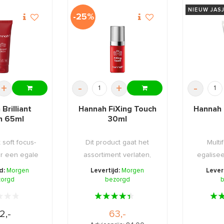
NIEUW JAS
-25%
+
-
+
-
Brilliant
Hannah FiXing Touch
Hannah 
h 65ml
30ml
 soft focus-
Dit product gaat het
Multi
or een egale
assortiment verlaten,
egalisee
ve huid.
daarom nu extra v ...
d
jd:
Morgen
Levertijd:
Morgen
Lever
zorgd
bezorgd
b
2,-
63,-