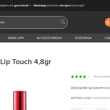
amples én
geschenk
Vandaag
besteld,
morgen
bezorgd*
9
MAKE-UP
ACCESSOIRES
VOEDING
CA
Lip Touch 4,8gr
10 beoordeli
Zijdezachte lip-balsem voo
ARTIKELCODE
HAN160810