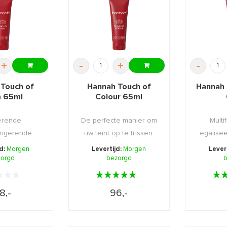
+
-
+
-
 Touch of
Hannah Touch of
Hannah 
 65ml
Colour 65ml
erende,
De perfecte manier om
Multi
rrigerende
uw teint op te frissen.
egalisee
 met een
d
jd:
Morgen
Levertijd:
Morgen
Lever
ene ond ...
zorgd
bezorgd
b
8,-
96,-