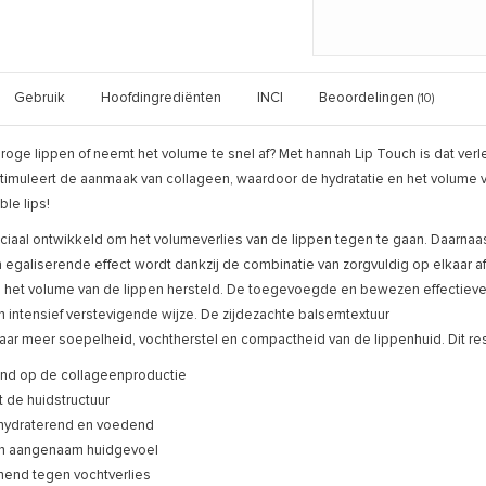
Gebruik
Hoofdingrediënten
INCI
Beoordelingen
(10)
droge lippen of neemt het volume te snel af? Met hannah Lip Touch is dat ver
imuleert de aanmaak van collageen, waardoor de hydratatie en het volume va
ble lips!
ciaal ontwikkeld om het volumeverlies van de lippen tegen te gaan. Daarnaast
 egaliserende effect wordt dankzij de combinatie van zorgvuldig op elkaar
 het volume van de lippen hersteld. De toegevoegde en bewezen effectieve 
 intensief verstevigende wijze. De zijdezachte balsemtextuur
aar meer soepelheid, vochtherstel en compactheid van de lippenhuid. Dit res
end op de collageenproductie
t de huidstructuur
 hydraterend en voedend
en aangenaam huidgevoel
end tegen vochtverlies