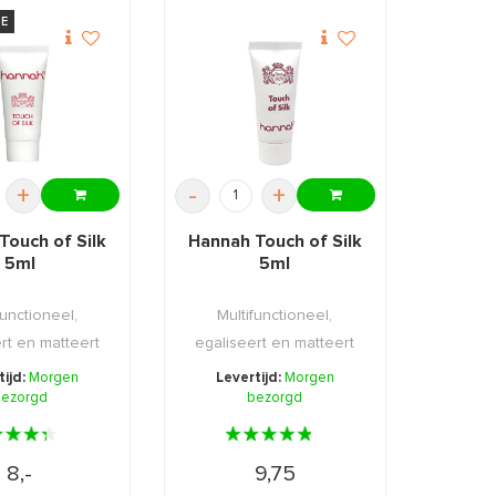
JE
+
-
+
Touch of Silk
Hannah Touch of Silk
5ml
5ml
functioneel,
Multifunctioneel,
rt en matteert
egaliseert en matteert
e huid.
de huid.
tijd:
Morgen
Levertijd:
Morgen
ezorgd
bezorgd
8,-
9,75