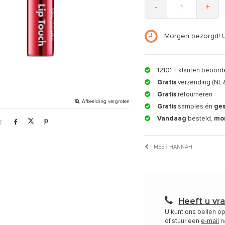
-
+
Morgen bezorgd! 
12101
+ klanten beoord
Gratis
verzending (NL 
Gratis
retourneren
Afbeelding vergroten
Gratis
samples én
ge
Vandaag
besteld,
mo
T
MEER HANNAH
Heeft u vr
U kunt ons bellen o
of stuur een
e-mail
n