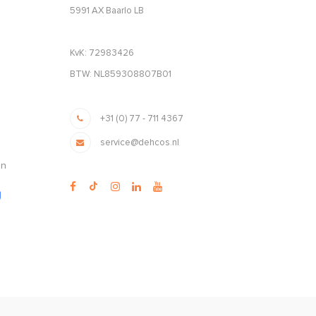
5991 AX Baarlo LB
KvK: 72983426
BTW: NL859308807B01
+31 (0) 77 - 711 4367
service@dehcos.nl
en