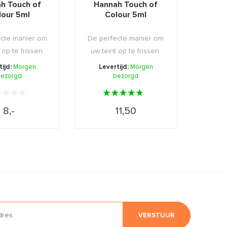
h Touch of
Hannah Touch of
lour 5ml
Colour 5ml
cte manier om
De perfecte manier om
 op te frissen.
uw teint op te frissen.
tijd:
Morgen
Levertijd:
Morgen
ezorgd
bezorgd
8,-
11,50
VERSTUUR