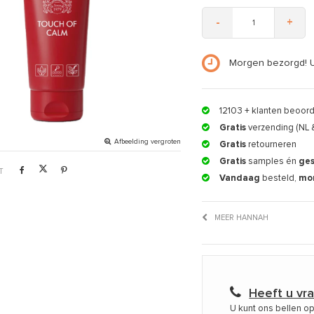
-
+
Morgen bezorgd! 
12103
+ klanten beoor
Gratis
verzending (NL 
Afbeelding vergroten
Gratis
retourneren
Gratis
samples én
ge
T
Vandaag
besteld,
mo
MEER HANNAH
Heeft u vr
U kunt ons bellen o