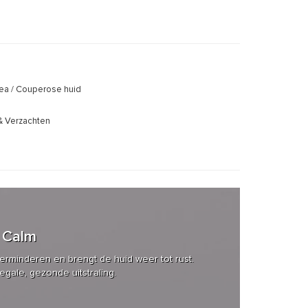
cea / Couperose huid
& Verzachten
 Calm
verminderen en brengt de huid weer tot rust.
egale, gezonde uitstraling.