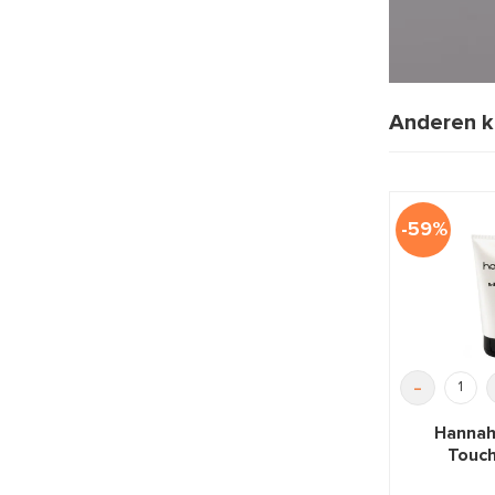
Anderen k
-59%
-
Hannah 
Touc