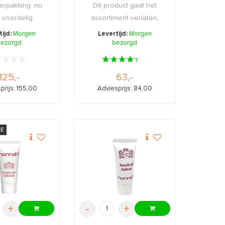
erpakking, nu
Dit product gaat het
 voordelig.
assortiment verlaten,
daarom nu extra v ...
tijd:
Morgen
Levertijd:
Morgen
ezorgd
bezorgd
125,-
63,-
prijs: 155,00
Adviesprijs: 84,00
JE
+
-
+