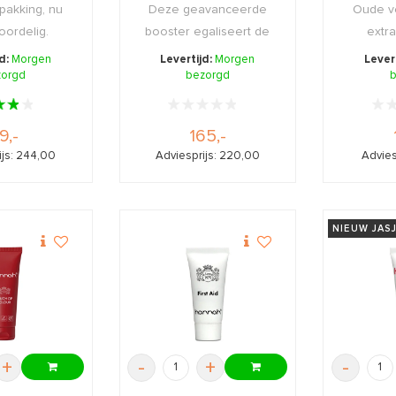
pakking, nu
Deze geavanceerde
Oude v
oordelig.
booster egaliseert de
extra
huid en verzacht bes ...
jd:
Morgen
Levertijd:
Morgen
Lever
zorgd
bezorgd
b
9,-
165,-
ijs: 244,00
Adviesprijs: 220,00
Advies
NIEUW JAS
+
-
+
-