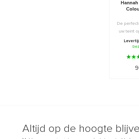
Hannah
Colo
De perfec
uw teint o
Leverti
be
9
Altijd op de hoogte blijv