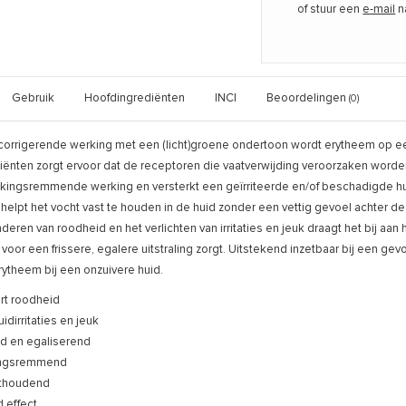
of stuur een
e-mail
n
Gebruik
Hoofdingrediënten
INCI
Beoordelingen
(0)
corrigerende werking met een (licht)groene ondertoon wordt erytheem op een
diënten zorgt ervoor dat de receptoren die vaatverwijding veroorzaken worde
ekingsremmende werking en versterkt een geïrriteerde en/of beschadigde h
 helpt het vocht vast te houden in de huid zonder een vettig gevoel achter de 
deren van roodheid en het verlichten van irritaties en jeuk draagt het bij aan
 voor een frissere, egalere uitstraling zorgt. Uitstekend inzetbaar bij een gev
ytheem bij een onzuivere huid.
rt roodheid
uidirritaties en jeuk
d en egaliserend
ingsremmend
thoudend
 effect