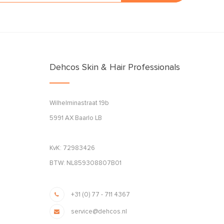
Dehcos Skin & Hair Professionals
Wilhelminastraat 19b
5991 AX Baarlo LB
KvK: 72983426
BTW: NL859308807B01
+31 (0) 77 - 711 4367
service@dehcos.nl