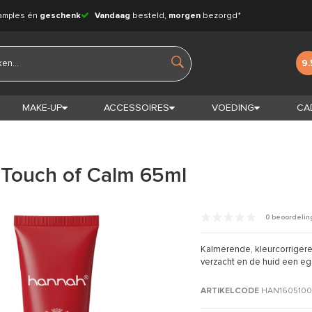
amples én
geschenk
Vandaag
besteld,
morgen
bezorgd*
9.
MAKE-UP
ACCESSOIRES
VOEDING
CA
Touch of Calm 65ml
0 beoordeli
Kalmerende, kleurcorriger
verzacht en de huid een ega
ARTIKELCODE
HAN160510