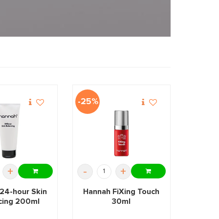
-25%
+
-
+
24-hour Skin
Hannah FiXing Touch
cing 200ml
30ml