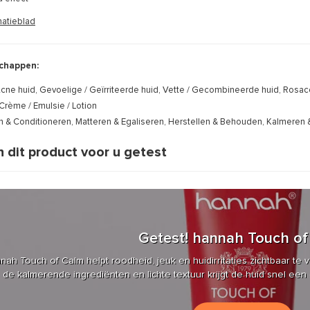
matieblad
chappen:
cne huid, Gevoelige / Geïrriteerde huid, Vette / Gecombineerde huid, Rosa
Crème / Emulsie / Lotion
n & Conditioneren, Matteren & Egaliseren, Herstellen & Behouden, Kalmeren 
 dit product voor u getest
Getest! hannah Touch of
ah Touch of Calm helpt roodheid, jeuk en huidirritaties zichtbaar te 
 de kalmerende ingrediënten en lichte textuur krijgt de huid snel een 