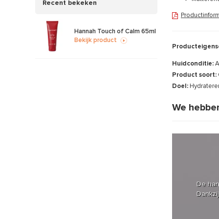
Recent bekeken
Productinfor
Hannah Touch of Calm 65ml
Bekijk product
Producteigens
Huidconditie:
A
Product soort:
Doel:
Hydratere
We hebben
De hann
Dankzij