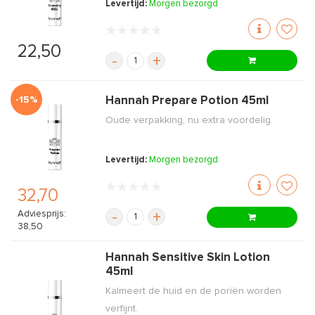
Levertijd:
Morgen bezorgd
22,50
-
+
-15%
Hannah Prepare Potion 45ml
Oude verpakking, nu extra voordelig.
Levertijd:
Morgen bezorgd
32,70
Adviesprijs:
-
+
38,50
Hannah Sensitive Skin Lotion
45ml
Kalmeert de huid en de poriën worden
verfijnt.