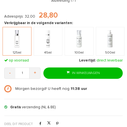
Afbeelding
1
/ 1
28,80
Adviesprijs: 32,00
Verkrijgbaar in de volgende varianten:
125ml
45ml
100ml
500ml
op voorraad
Levertijd:
direct leverbaar
-
+
IN WINKELWAGEN
Morgen bezorgd! U heeft nog
11:38
uur
Gratis
retourneren
DEEL DIT PRODUCT