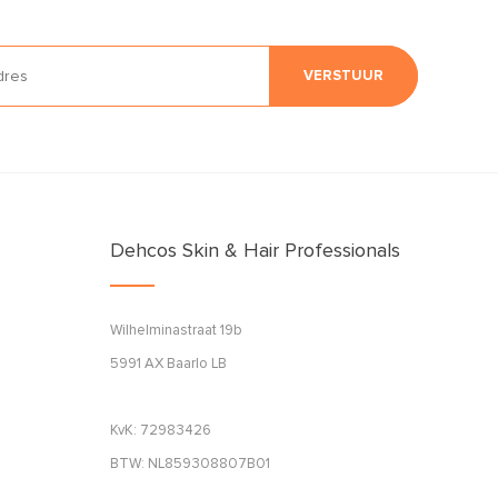
VERSTUUR
Dehcos Skin & Hair Professionals
Wilhelminastraat 19b
5991 AX Baarlo LB
KvK: 72983426
BTW: NL859308807B01