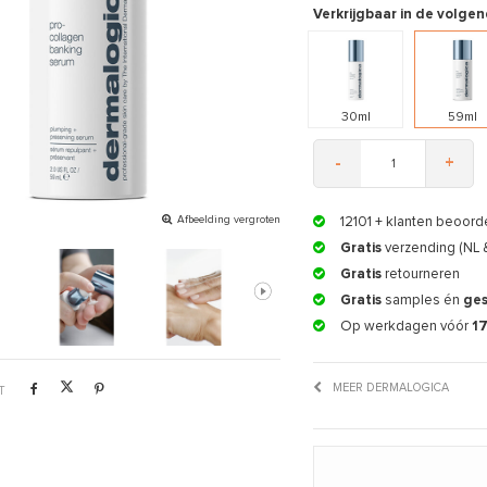
Verkrijgbaar in de volgen
30ml
59ml
-
+
Afbeelding vergroten
12101
+ klanten beoord
Gratis
verzending (NL 
Gratis
retourneren
Gratis
samples én
ge
Op werkdagen vóór
1
MEER DERMALOGICA
T