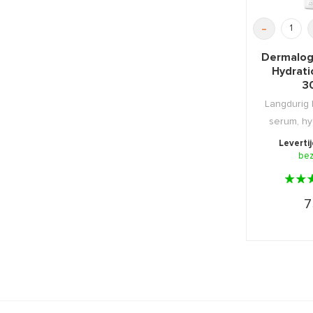
-
Dermalogi
Hydrat
3
Langdurig
serum, hy
voedt de 
Leverti
be
7