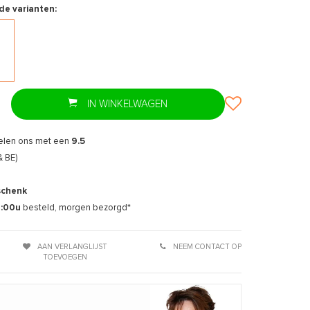
de varianten:
IN WINKELWAGEN
Afbeelding vergroten
Afbee
elen ons met een
9.5
& BE)
schenk
7:00u
besteld, morgen bezorgd*
AAN VERLANGLIJST
NEEM CONTACT OP
TOEVOEGEN