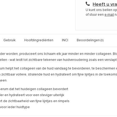
Heeft u vr
U kunt ons bellen o
of stuur een
e-mail
n
Gebruik
Hoofdingrediënten
INCI
Beoordelingen
(0)
er worden, produceert ons lichaam elk jaar minder en minder collageen. Bloo
llen - wat leidt tot zichtbare tekenen van huidveroudering zoals een verslapte 
erum helpt het collageen van de huid vandaag te bevorderen, te beschermen
zichtbaar vollere, stralende huid en hydrateert om fijne lijntjes in de toekom
geen.
serum dat het huideigen collageen bevordert
er en hydrateert voor een steviger uiterlijk
t de zichtbaarheid van fijne lijntjes en rimpels
voor ieder huidtype