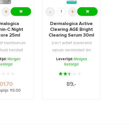
+
-
+
malogica
Dermalogica Active
min-C Night
Clearing AGE Bright
tore 25ml
Clearing Serum 30ml
ief nachtserum
2-in-1 actief zuiverend
huid herstelt
serum vermindert én
 u slaapt, ...
voorkomt onzuiv ...
tijd:
Morgen
Levertijd:
Morgen
ezorgd
bezorgd
101,70
89,-
prijs: 113,00