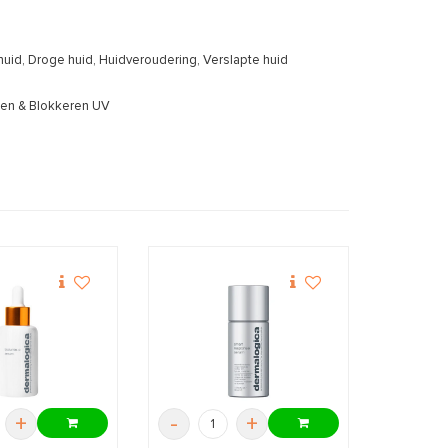
id, Droge huid, Huidveroudering, Verslapte huid
men & Blokkeren UV
+
-
+