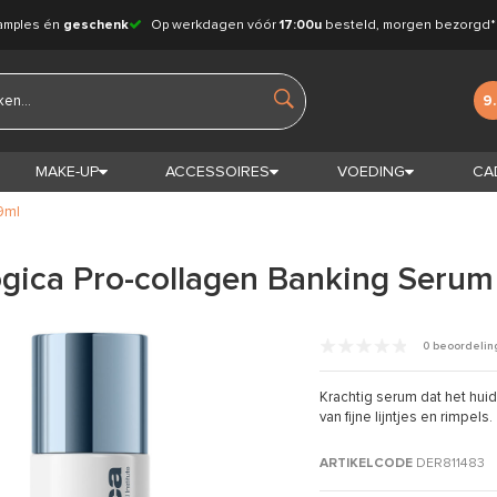
amples én
geschenk
Op werkdagen vóór
17:00u
besteld, morgen bezorgd*
9
MAKE-UP
ACCESSOIRES
VOEDING
CA
9ml
gica Pro-collagen Banking Seru
0 beoordeli
Krachtig serum dat het hui
van fijne lijntjes en rimpels.
ARTIKELCODE
DER811483