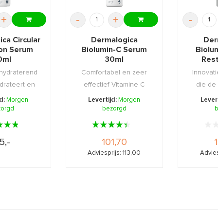
+
-
+
-
ca Circular
Dermalogica
Der
ion Serum
Biolumin-C Serum
Biolu
0ml
30ml
Res
 hydraterend
Comfortabel en zeer
Innovat
drateert en
effectief Vitamine C
die de 
huid van ...
serum welke uw huid ...
terwijl
jd:
Morgen
Levertijd:
Morgen
Lever
zorgd
bezorgd
b
5,-
101,70
Adviesprijs: 113,00
Advies