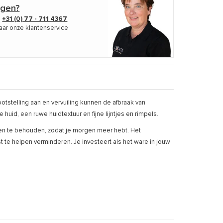
agen?
p
+31 (0) 77 - 711 4367
aar onze klantenservice
tstelling aan en vervuiling kunnen de afbraak van
huid, een ruwe huidtextuur en fijne lijntjes en rimpels.
 en te behouden, zodat je morgen meer hebt. Het
st te helpen verminderen. Je investeert als het ware in jouw