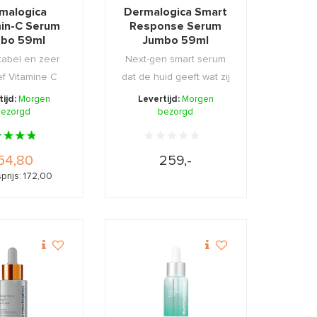
malogica
Dermalogica Smart
min-C Serum
Response Serum
bo 59ml
Jumbo 59ml
abel en zeer
Next-gen smart serum
ef Vitamine C
dat de huid geeft wat zij
lke uw huid ...
nodig heeft, ...
tijd:
Morgen
Levertijd:
Morgen
ezorgd
bezorgd
54,80
259,-
prijs: 172,00