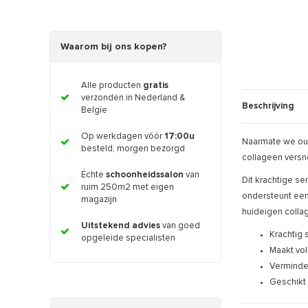
Waarom bij ons kopen?
Alle producten
gratis
verzonden in Nederland &
Beschrijving
Belgïe
Op werkdagen vóór
17:00u
Naarmate we oud
besteld, morgen bezorgd
collageen versne
Échte
schoonheidssalon
van
Dit krachtige s
ruim 250m2 met eigen
ondersteunt een 
magazijn
huideigen colla
Uitstekend advies
van goed
Krachtig 
opgeleide specialisten
Maakt voll
Verminder
Geschikt 