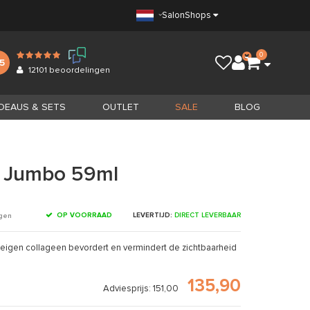
Salon
Shops
0
.5
12101
beoordelingen
DEAUS & SETS
OUTLET
SALE
BLOG
m Jumbo 59ml
OP VOORRAAD
LEVERTIJD:
DIRECT LEVERBAAR
ngen
deigen collageen bevordert en vermindert de zichtbaarheid
135,90
Adviesprijs: 151,00