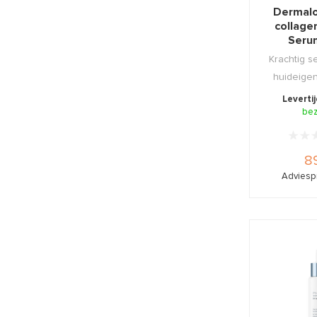
Dermalo
collage
Seru
Krachtig s
huideige
bevordert
Leverti
be
89
Adviespr