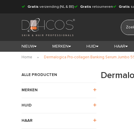
Gratis
verzending (NL & BE)
Gratis
retourneren
Gratis
s
NIEUW
MERKEN
HUID
HAAR
Home
Dermalogica Pro-collagen Banking Serum Jumbo 5
Dermalo
ALLE PRODUCTEN
MERKEN
HUID
HAAR