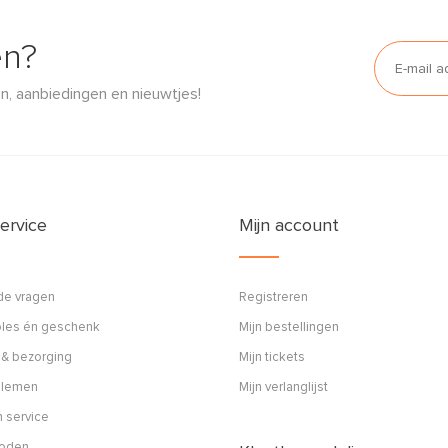
en?
n, aanbiedingen en nieuwtjes!
ervice
Mijn account
de vragen
Registreren
ples én geschenk
Mijn bestellingen
 & bezorging
Mijn tickets
blemen
Mijn verlanglijst
 service
hoden