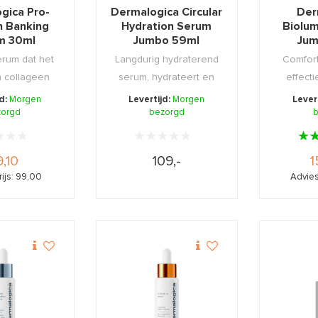
gica Pro-
Dermalogica Circular
Der
n Banking
Hydration Serum
Biolu
m 30ml
Jumbo 59ml
Jum
erum dat het
Langdurig hydraterend
Comfort
n collageen
serum, hydrateert en
effecti
 en verm ...
voedt de huid van ...
serum we
jd:
Morgen
Levertijd:
Morgen
Lever
zorgd
bezorgd
b
,10
109,-
1
ijs: 99,00
Advies