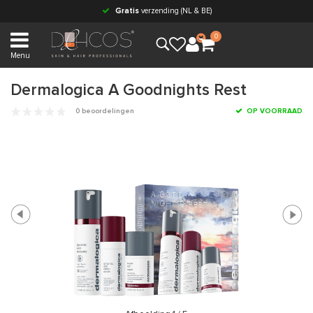
Gratis
verzending (NL & BE)
0
Menu
Dermalogica A Goodnights Rest
0 beoordelingen
OP VOORRAAD