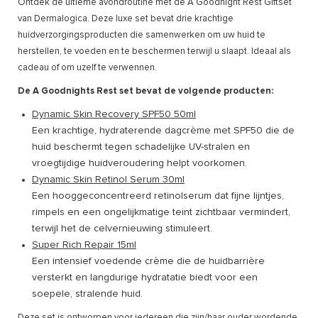
Ontdek de ultieme avondroutine met de A Goodnight Rest Giftset
van Dermalogica. Deze luxe set bevat drie krachtige
huidverzorgingsproducten die samenwerken om uw huid te
herstellen, te voeden en te beschermen terwijl u slaapt. Ideaal als
cadeau of om uzelf te verwennen.
De A Goodnights Rest set bevat de volgende producten:
Dynamic Skin Recovery SPF50 50ml
Een krachtige, hydraterende dagcrème met SPF50 die de
huid beschermt tegen schadelijke UV-stralen en
vroegtijdige huidveroudering helpt voorkomen.
Dynamic Skin Retinol Serum 30ml
Een hooggeconcentreerd retinolserum dat fijne lijntjes,
rimpels en een ongelijkmatige teint zichtbaar vermindert,
terwijl het de celvernieuwing stimuleert.
Super Rich Repair 15ml
Een intensief voedende crème die de huidbarrière
versterkt en langdurige hydratatie biedt voor een
soepele, stralende huid.
Deze set is ontworpen voor iedereen die zijn/haar ouder wordende