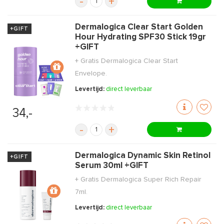
-
+
Dermalogica Clear Start Golden
+GIFT
Hour Hydrating SPF30 Stick 19gr
+GIFT
+ Gratis Dermalogica Clear Start
Envelope.
Levertijd:
direct leverbaar
34,-
-
+
Dermalogica Dynamic Skin Retinol
+GIFT
Serum 30ml +GIFT
+ Gratis Dermalogica Super Rich Repair
7ml.
Levertijd:
direct leverbaar