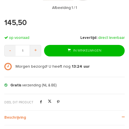
Afbeelding
1
/ 1
145,50
op voorraad
Levertijd:
direct leverbaar
-
+
IN WINKELWAGEN
Morgen bezorgd! U heeft nog
13:24
uur
Gratis
verzending (NL & BE)
DEEL DIT PRODUCT
Beschrijving