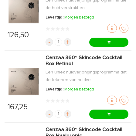
Een uniek huidverjongingsprogramma die
de huid verstrakt en ...
Levertijd:
Morgen bezorgd
126,50
-
+
Cenzaa 360º Skincode Cocktail
Box Retinol
Een uniek huidverjongingsprogramma dat
de tekenen van huidve ...
Levertijd:
Morgen bezorgd
167,25
-
+
Cenzaa 360º Skincode Cocktail
Box Hyaluronic