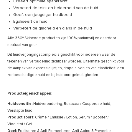
Creëert optimale spankracht
Verbetert de teint en helderheid van de huid
Geeft een jeugdiger huidbeeld
Egaliseert de huid
Verbetert de gladheid en glans in de huid
Alle 360º Skincode producten zijn 100% parfumvrij en daardoor
neutraal van geur.
Dit huidverjongingscomplex is geschikt voor iedereen waar de
tekenen van veroudering zichtbaar worden. Uitermate geschikt voor
de aanpak van expressielijntjes, rimpels, verlies van elasticiteit, een
zonbeschadigde huid en bij huidonregelmatigheden.
Producteigenschappen:
Huidconditie:
Huidveroudering, Rosacea / Couperose huid,
Verslapte huid
Product soort:
Crème / Emulsie / Lotion, Serum / Booster /
Vloeistof / Gel
Doel:
Egaliseren & Anti-Pigmenteren, Anti-Aging & Preventie