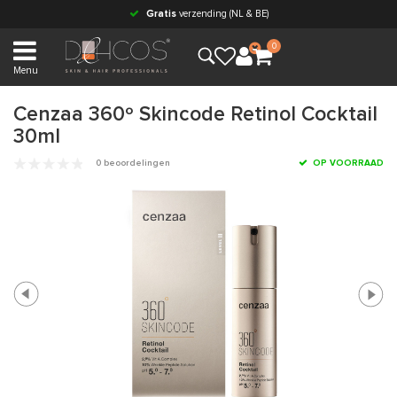
Gratis
verzending (NL & BE)
0
Menu
Cenzaa 360º Skincode Retinol Cocktail
30ml
0 beoordelingen
OP VOORRAAD