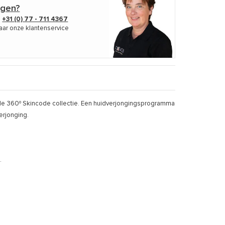
agen?
p
+31 (0) 77 - 711 4367
aar onze klantenservice
de 360º Skincode collectie. Een huidverjongingsprogramma
erjonging.
.