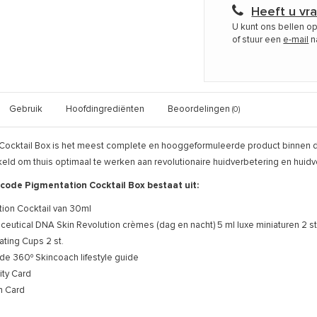
Heeft u vr
U kunt ons bellen o
of stuur een
e-mail
n
Gebruik
Hoofdingrediënten
Beoordelingen
(0)
 Cocktail Box is het meest complete en hooggeformuleerde product binnen 
eld om thuis optimaal te werken aan revolutionaire huidverbetering en huidv
code Pigmentation Cocktail Box bestaat uit:
ion Cocktail van 30ml
ceutical DNA Skin Revolution crèmes (dag en nacht) 5 ml luxe miniaturen 2 st
vating Cups 2 st.
de 360º Skincoach lifestyle guide
ity Card
n Card