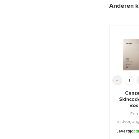
Anderen k
-
Cenza
Skincod
Box
Een
huidverjon
die de huid
Levertijd:
d