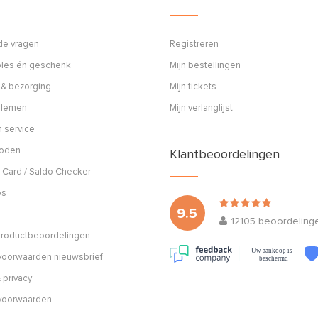
de vragen
Registreren
ples én geschenk
Mijn bestellingen
 & bezorging
Mijn tickets
blemen
Mijn verlanglijst
 service
hoden
Klantbeoordelingen
 Card / Saldo Checker
os
9.5
12105
beoordeling
 productbeoordelingen
Uw aankoop is
oorwaarden nieuwsbrief
beschermd
 privacy
voorwaarden