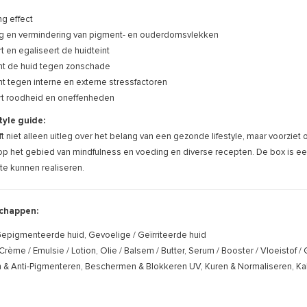
ng effect
ing en vermindering van pigment- en ouderdomsvlekken
t en egaliseert de huidteint
t de huid tegen zonschade
 tegen interne en externe stressfactoren
t roodheid en oneffenheden
tyle guide:
 niet alleen uitleg over het belang van een gezonde lifestyle, maar voorziet
op het gebied van mindfulness en voeding en diverse recepten. De box is ee
te kunnen realiseren.
chappen:
epigmenteerde huid, Gevoelige / Geïrriteerde huid
Crème / Emulsie / Lotion, Olie / Balsem / Butter, Serum / Booster / Vloeistof / 
n & Anti-Pigmenteren, Beschermen & Blokkeren UV, Kuren & Normaliseren, K