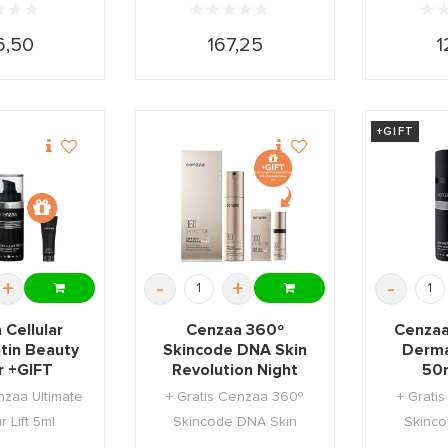
6,50
167,25
1
+GIFT
+
-
+
-
 Cellular
Cenzaa 360º
Cenzaa
atin Beauty
Skincode DNA Skin
Derma
 +GIFT
Revolution Night
50m
50ml +GIFT
nzaa Ultimate
+ Gratis Cenzaa 360º
+ Grati
 Lift 5ml
Skincode DNA Skin
Skinco
Revolution Day 5ml.
Revolut