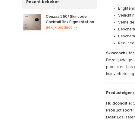
Recent bekeken
Brighteni
Verlicht
Cenzaa 360º Skincode
Cocktail Box Pigmentation
Verhelder
Bekijk product
Bescherm
Beschermt
Reduceer
Skincoach lifes
Deze guide geeft
producten, tips 
huidverbetering 
Producteigens
Huidconditie:
G
Product soort:
Doel:
Egalisere