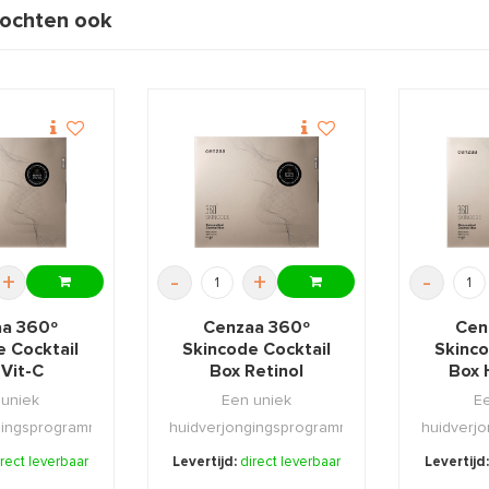
ochten ook
+
-
+
-
a 360º
Cenzaa 360º
Cen
e Cocktail
Skincode Cocktail
Skinco
 Vit-C
Box Retinol
Box 
 uniek
Een uniek
Ee
gingsprogramma
huidverjongingsprogramma
huidverj
 verstrakt en
dat de tekenen van
vult rimp
irect leverbaar
Levertijd:
direct leverbaar
Levertijd
...
huidve ...