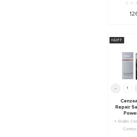
12
+GIFT
-
Cenzaa
Repair S
Power
+ Gratis Ce
Contour