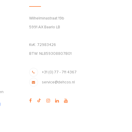
Wilhelminastraat 19b
5991 AX Baarlo LB
KvK: 72983426
BTW: NL859308807B01
+31 (0) 77 - 711 4367
service@dehcos.nl
en