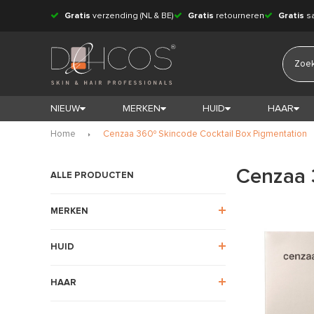
Gratis
verzending (NL & BE)
Gratis
retourneren
Gratis
s
NIEUW
MERKEN
HUID
HAAR
Home
Cenzaa 360º Skincode Cocktail Box Pigmentation
Cenzaa 
ALLE PRODUCTEN
MERKEN
HUID
HAAR