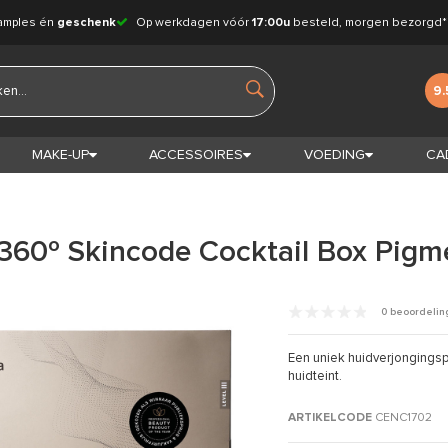
amples én
geschenk
Op werkdagen vóór
17:00u
besteld, morgen bezorgd*
9.
MAKE-UP
ACCESSOIRES
VOEDING
CA
360º Skincode Cocktail Box Pigm
0 beoordeli
Een uniek huidverjongings
huidteint.
ARTIKELCODE
CENC1702