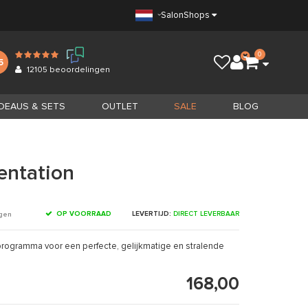
Salon
Shops
0
5
12105
beoordelingen
DEAUS & SETS
OUTLET
SALE
BLOG
entation
OP VOORRAAD
LEVERTIJD:
DIRECT LEVERBAAR
ngen
programma voor een perfecte, gelijkmatige en stralende
168,00