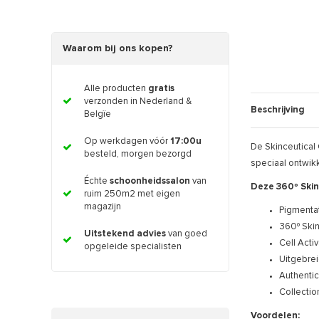
Waarom bij ons kopen?
Alle producten
gratis
verzonden in Nederland &
Beschrijving
Belgïe
Op werkdagen vóór
17:00u
De Skinceutical
besteld, morgen bezorgd
speciaal ontwikk
Échte
schoonheidssalon
van
Deze 360º Skin
ruim 250m2 met eigen
magazijn
Pigmentat
360º Skin
Uitstekend advies
van goed
Cell Acti
opgeleide specialisten
Uitgebrei
Authentic
Collectio
Voordelen: