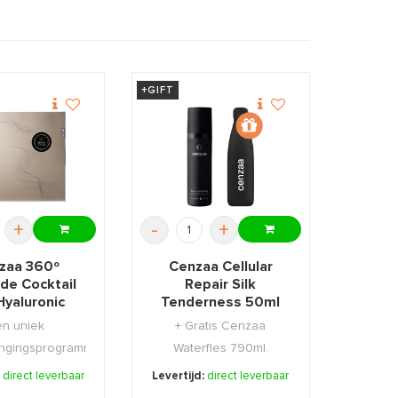
+GIFT
+
-
+
zaa 360º
Cenzaa Cellular
de Cocktail
Repair Silk
Hyaluronic
Tenderness 50ml
+GIFT
n uniek
+ Gratis Cenzaa
ongingsprogramma;
Waterfles 790ml.
els van binnenu
:
direct leverbaar
Levertijd:
direct leverbaar
...