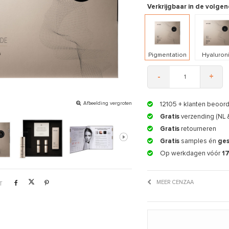
Verkrijgbaar in de volgen
Pigmentation
Hyaluron
-
+
Afbeelding vergroten
12105
+ klanten beoor
Gratis
verzending (NL 
Gratis
retourneren
Gratis
samples én
ge
Op werkdagen vóór
1
MEER CENZAA
T