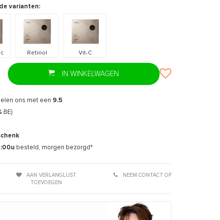
de varianten:
ic
Retinol
Vit-C
IN WINKELWAGEN
Afbeelding vergroten
Afbee
delen ons met een
9.5
& BE)
schenk
7:00u
besteld, morgen bezorgd*
AAN VERLANGLIJST
NEEM CONTACT OP
TOEVOEGEN