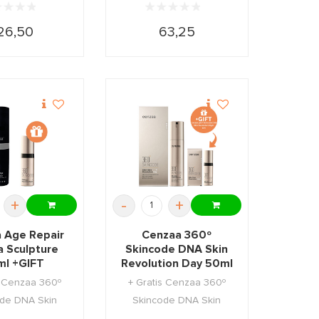
26,50
63,25
+
-
+
 Age Repair
Cenzaa 360º
 Sculpture
Skincode DNA Skin
l +GIFT
Revolution Day 50ml
+GIFT
s Cenzaa 360º
+ Gratis Cenzaa 360º
de DNA Skin
Skincode DNA Skin
ion Night 5ml
Revolution Night 5ml