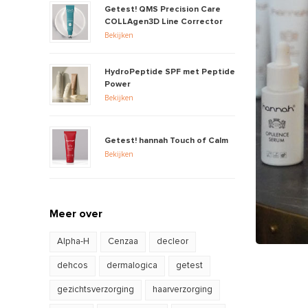
Getest! QMS Precision Care
COLLAgen3D Line Corrector
Bekijken
HydroPeptide SPF met Peptide
Power
Bekijken
Getest! hannah Touch of Calm
Bekijken
Meer over
Alpha-H
Cenzaa
decleor
dehcos
dermalogica
getest
gezichtsverzorging
haarverzorging