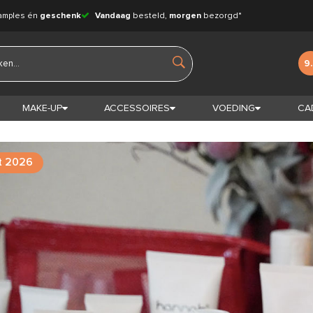
amples én
geschenk
Vandaag
besteld,
morgen
bezorgd*
9
MAKE-UP
ACCESSOIRES
VOEDING
CA
t 2026