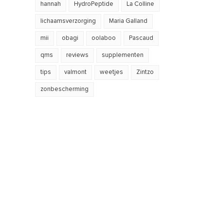
hannah
HydroPeptide
La Colline
lichaamsverzorging
Maria Galland
mii
obagi
oolaboo
Pascaud
qms
reviews
supplementen
tips
valmont
weetjes
Zintzo
zonbescherming