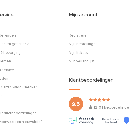
ervice
Mijn account
de vragen
Registreren
ples én geschenk
Mijn bestellingen
 & bezorging
Mijn tickets
blemen
Mijn verlanglijst
 service
hoden
Klantbeoordelingen
 Card / Saldo Checker
os
9.5
12101
beoordeling
 productbeoordelingen
Uw aankoop is
oorwaarden nieuwsbrief
beschermd