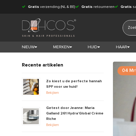
Gratis
verzending (NL & BE)
Gratis
retourneren
Gratis
s
NIEUW
MERKEN
HUID
HAAR
Recente artikelen
04 Mr
Zo kiest u de perfecte hannah
SPF voor uw huid!
Bekijken
Getest door Jeanne: Maria
Galland 261 Hydra'Global Crème
Riche
Bekijken