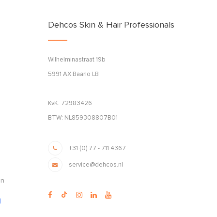
Dehcos Skin & Hair Professionals
Wilhelminastraat 19b
5991 AX Baarlo LB
KvK: 72983426
BTW: NL859308807B01
+31 (0) 77 - 711 4367
service@dehcos.nl
en