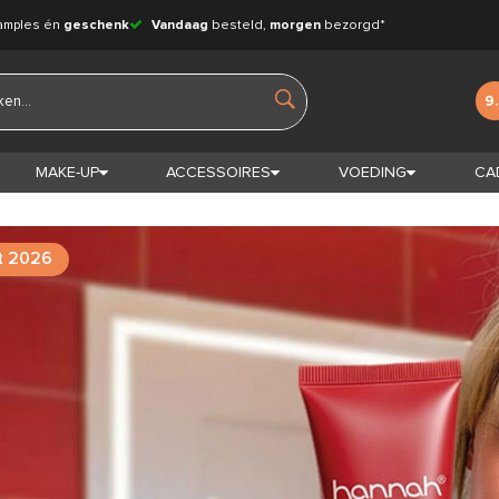
amples én
geschenk
Vandaag
besteld,
morgen
bezorgd*
9
MAKE-UP
ACCESSOIRES
VOEDING
CA
t 2026