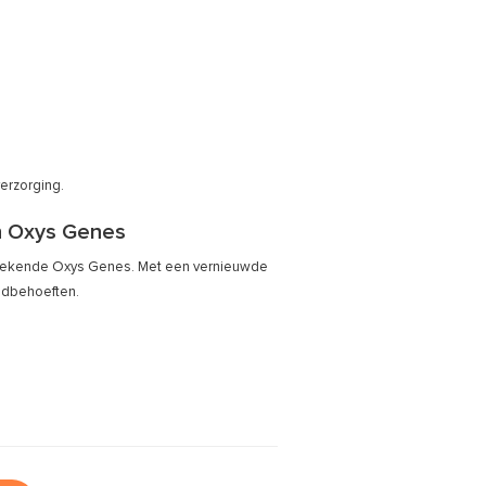
erzorging.
n Oxys Genes
 bekende Oxys Genes. Met een vernieuwde
uidbehoeften.