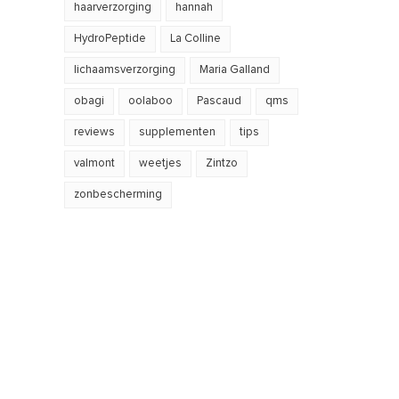
haarverzorging
hannah
HydroPeptide
La Colline
lichaamsverzorging
Maria Galland
obagi
oolaboo
Pascaud
qms
reviews
supplementen
tips
valmont
weetjes
Zintzo
zonbescherming