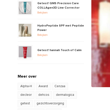
Getest! QMS Precision Care
COLLAgen3D Line Corrector
Bekijken
HydroPeptide SPF met Peptide
Power
Bekijken
Getest! hannah Touch of Calm
Bekijken
Meer over
Alpha-H
Award
Cenzaa
decleor
dehcos
dermalogica
getest
gezichtsverzorging