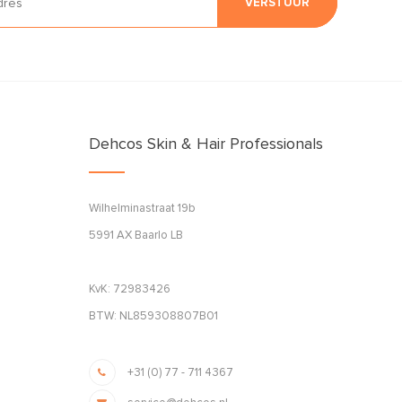
VERSTUUR
Dehcos Skin & Hair Professionals
Wilhelminastraat 19b
5991 AX Baarlo LB
KvK: 72983426
BTW: NL859308807B01
+31 (0) 77 - 711 4367