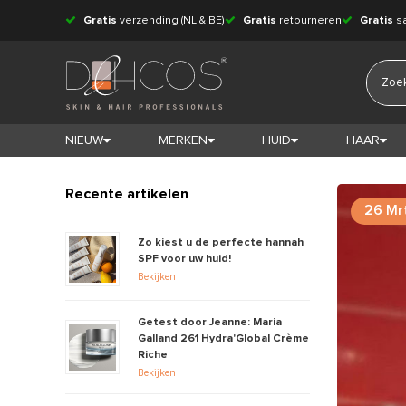
Gratis
verzending (NL & BE)
Gratis
retourneren
Gratis
s
NIEUW
MERKEN
HUID
HAAR
Recente artikelen
26 Mr
Zo kiest u de perfecte hannah
SPF voor uw huid!
Bekijken
Getest door Jeanne: Maria
Galland 261 Hydra'Global Crème
Riche
Bekijken