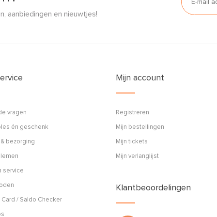
n, aanbiedingen en nieuwtjes!
ervice
Mijn account
de vragen
Registreren
ples én geschenk
Mijn bestellingen
 & bezorging
Mijn tickets
blemen
Mijn verlanglijst
 service
hoden
Klantbeoordelingen
 Card / Saldo Checker
os