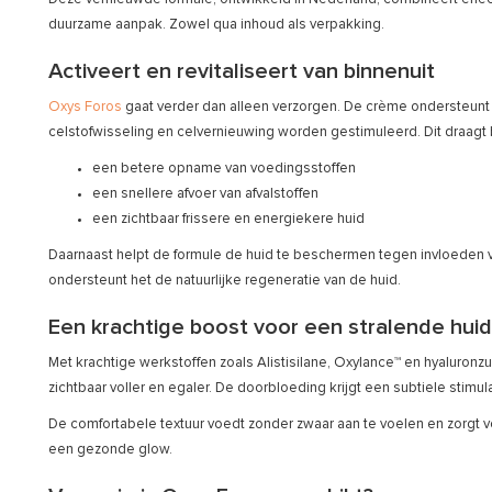
duurzame aanpak. Zowel qua inhoud als verpakking.
Activeert en revitaliseert van binnenuit
Oxys Foros
gaat verder dan alleen verzorgen. De crème ondersteunt
celstofwisseling en celvernieuwing worden gestimuleerd. Dit draagt b
een betere opname van voedingsstoffen
een snellere afvoer van afvalstoffen
een zichtbaar frissere en energiekere huid
Daarnaast helpt de formule de huid te beschermen tegen invloeden van
ondersteunt het de natuurlijke regeneratie van de huid.
Een krachtige boost voor een stralende huid
Met krachtige werkstoffen zoals Alistisilane, Oxylance™ en hyaluronz
zichtbaar voller en egaler. De doorbloeding krijgt een subtiele stim
De comfortabele textuur voedt zonder zwaar aan te voelen en zorgt 
een gezonde glow.