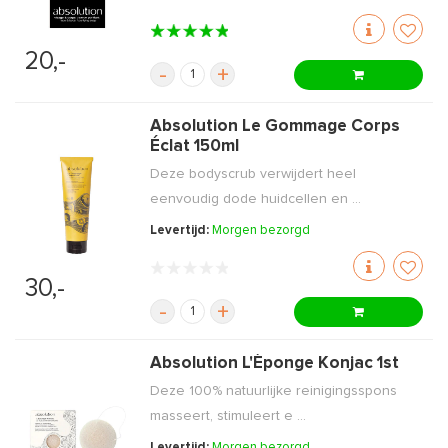
20,-
-
+
Absolution Le Gommage Corps
Éclat 150ml
Deze bodyscrub verwijdert heel
eenvoudig dode huidcellen en ...
Levertijd:
Morgen bezorgd
30,-
-
+
Absolution L'Éponge Konjac 1st
Deze 100% natuurlijke reinigingsspons
masseert, stimuleert e ...
Levertijd:
Morgen bezorgd