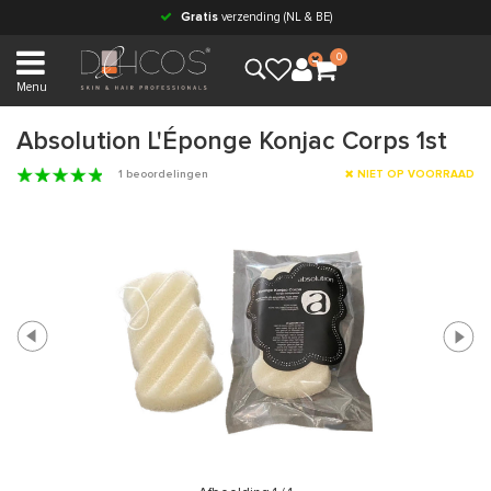
Gratis
verzending (NL & BE)
0
Menu
Absolution L'Éponge Konjac Corps 1st
1 beoordelingen
NIET OP VOORRAAD