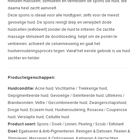
minuten masseert, stimuleert en verheldert de spons uw huid, die
daarna heel zacht aanvoelt.
Deze spons is ideaal voor alle huidtypen, zelfs voor de meest
gevoelige huid. De spons reinigt diep en verwijdert dode
huidcellen (exfolieert) zonder de huid te irriteren. De zachte
massage stimuleert de doorbloeding, helpt om de poriën te
verkleinen, activeert de celvernieuwing en gaat het
huidverouderingsproces tegen. Vanaf het eerste gebruik is uw huid
zachter en helder.
Producteigenschappen:
Huidconditie:
Acne huid, Vochtarme / Trekkerige huid,
Gepigmenteerde huid, Gevoelige / Geïrriteerde huid, Littekens /
Brandwonden, Vette / Gecombineerde huid, Zwangerschapshuid,
Droge huid, Eczeem huid, Huidveroudering, Rosacea / Couperose
huid, Verslapte huid, Cellulite huid
Product soort:
Spons / Doek / Linnen, Peeling / Scrub / Exfoliant
Doel:
Egaliseren & Anti-Pigmenteren, Reinigen & Detoxen, Peelen &
Stimuleren, Masseren & Ontspannen, Kalmeren & Verzachten