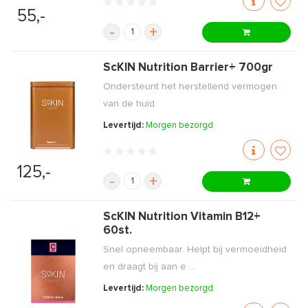
55,-
-
+
ScKIN Nutrition Barrier+ 700gr
Ondersteunt het herstellend vermogen
van de huid.
Levertijd:
Morgen bezorgd
125,-
-
+
ScKIN Nutrition Vitamin B12+
60st.
Snel opneembaar. Helpt bij vermoeidheid
en draagt bij aan e ...
Levertijd:
Morgen bezorgd