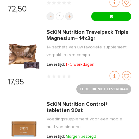
72,50
-
+
ScKIN Nutrition Travelpack Triple
Magnesium+ 14x3gr
14 sachets van uw favoriete supplement,
verpakt in een compa ...
Levertijd:
1 - 3 werkdagen
17,95
TIJDELIJK NIET LEVERBAAR
ScKIN Nutrition Control+
tabletten 90st
Voedingssupplement voor een mooie
huid van binnenuit.
Levertijd:
Morgen bezorgd