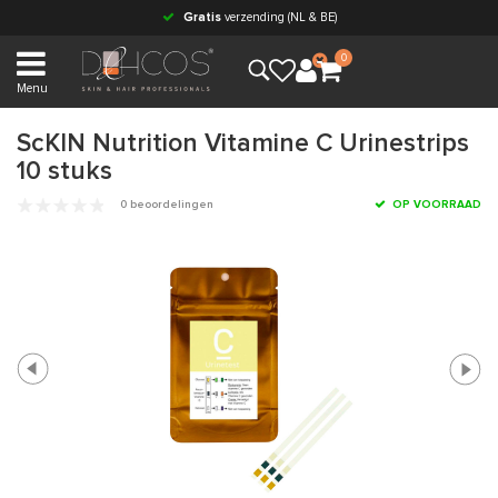
Gratis
verzending (NL & BE)
0
Menu
ScKIN Nutrition Vitamine C Urinestrips
10 stuks
0 beoordelingen
OP VOORRAAD