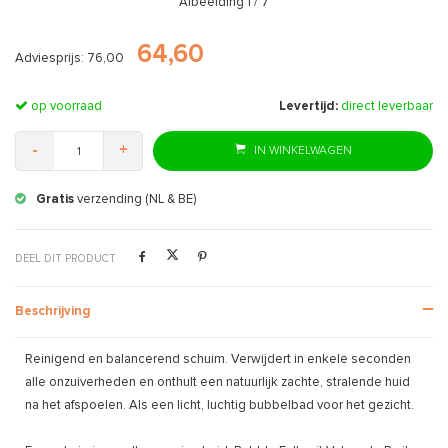
Afbeelding
1
/ 7
64,60
Adviesprijs: 76,00
op voorraad
Levertijd:
direct leverbaar
-
+
IN WINKELWAGEN
Gratis
verzending (NL & BE)
DEEL DIT PRODUCT
Beschrijving
Reinigend en balancerend schuim. Verwijdert in enkele seconden
alle onzuiverheden en onthult een natuurlijk zachte, stralende huid
na het afspoelen. Als een licht, luchtig bubbelbad voor het gezicht.