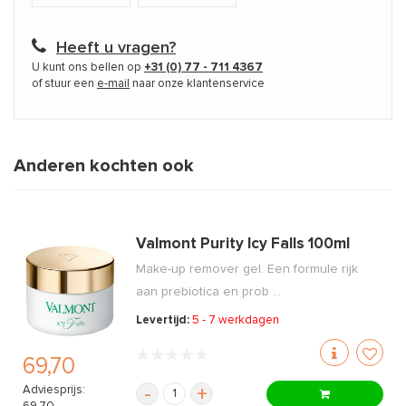
Heeft u vragen?
U kunt ons bellen op
+31 (0) 77 - 711 4367
of stuur een
e-mail
naar onze klantenservice
Anderen kochten ook
Valmont Purity Icy Falls 100ml
Make-up remover gel. Een formule rijk
aan prebiotica en prob ...
Levertijd:
5 - 7 werkdagen
69,70
Adviesprijs:
-
+