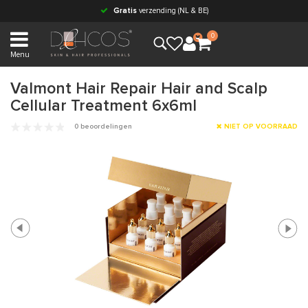
Gratis
verzending (NL & BE)
0
Menu
Valmont Hair Repair Hair and Scalp
Cellular Treatment 6x6ml
0 beoordelingen
NIET OP VOORRAAD