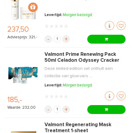
Levertijd:
Morgen bezorgd
237,50
Adviesprijs: 321,-
-
+
Valmont Prime Renewing Pack
50ml Celadon Odyssey Cracker
Deze limited-edition set onthult een
collectie van glow-vers ...
Levertijd:
Morgen bezorgd
185,-
Waarde: 232,00
-
+
Valmont Regenerating Mask
Treatment 1-sheet