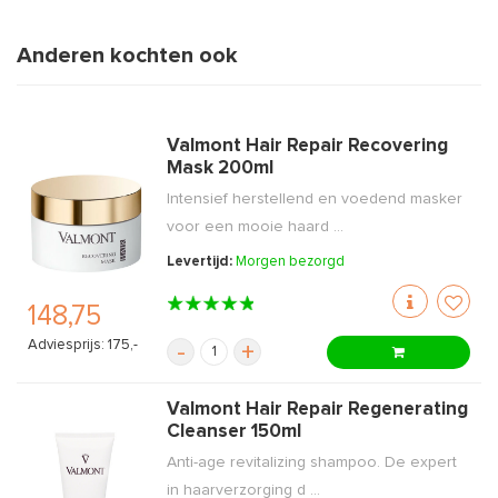
Anderen kochten ook
Valmont Hair Repair Recovering
Mask 200ml
Intensief herstellend en voedend masker
voor een mooie haard ...
Levertijd:
Morgen bezorgd
148,75
Adviesprijs: 175,-
-
+
Valmont Hair Repair Regenerating
Cleanser 150ml
Anti-age revitalizing shampoo. De expert
in haarverzorging d ...