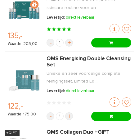
Limited Edition! Ontdek de perfecte
skincare routine voor on ...
Levertijd:
direct leverbaar
135,-
-
+
Waarde: 205,00
QMS Energising Double Cleansing
Set
Unieke en zeer voordelige complete
reinigingsset, Limited Ed ...
Levertijd:
direct leverbaar
122,-
Waarde: 175,00
-
+
QMS Collagen Duo +GIFT
+GIFT