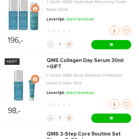
+ Gratis QMS Hydromax Recovery Foam
Mask 50ml.
Levertijd:
direct leverbaar
196,-
-
+
QMS Collagen Day Serum 30ml
+GIFT
+GIFT
+ Gratis QMS Body Balance Protection
Hand Cream 15ml.
Levertijd:
direct leverbaar
98,-
-
+
QMS 3-Step Core Routine Set