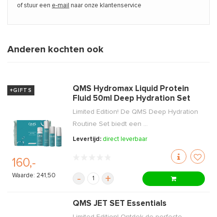
of stuur een
e-mail
naar onze klantenservice
Anderen kochten ook
QMS Hydromax Liquid Protein
+GIFTS
Fluid 50ml Deep Hydration Set
Limited Edition! De QMS Deep Hydration
Routine Set biedt een ...
Levertijd:
direct leverbaar
160,-
Waarde: 241,50
-
+
QMS JET SET Essentials