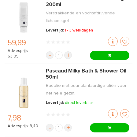
200ml
Verstrakkende en vochtafdrijvende
lichaamsgel.
Levertijd:
1 - 3 werkdagen
59,89
Adviesprijs:
-
+
63,05
Pascaud Milky Bath & Shower Oil
50ml
Badolie met puur plantaardige oliën voor
het hele gezin.
Levertijd:
direct leverbaar
7,98
Adviesprijs: 8,40
-
+