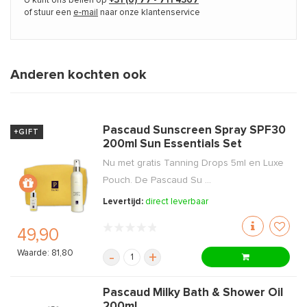
U kunt ons bellen op
+31 (0) 77 - 711 4367
of stuur een
e-mail
naar onze klantenservice
Anderen kochten ook
Pascaud Sunscreen Spray SPF30
+GIFT
200ml Sun Essentials Set
Nu met gratis Tanning Drops 5ml en Luxe
Pouch. De Pascaud Su ...
Levertijd:
direct leverbaar
49,90
Waarde: 81,80
-
+
Pascaud Milky Bath & Shower Oil
200ml