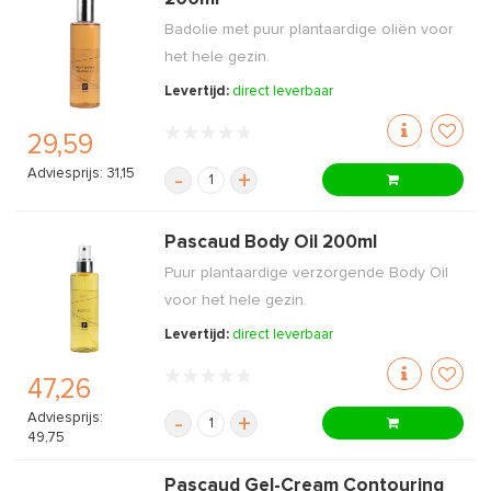
Badolie met puur plantaardige oliën voor
het hele gezin.
Levertijd:
direct leverbaar
29,59
Adviesprijs: 31,15
-
+
Pascaud Body Oil 200ml
Puur plantaardige verzorgende Body Oil
voor het hele gezin.
Levertijd:
direct leverbaar
47,26
Adviesprijs:
-
+
49,75
Pascaud Gel-Cream Contouring