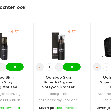
ochten ook
+
-
+
-
oo Skin
Oolaboo Skin
Ool
b Silky
Superb Organic
Super
g Mousse
Spray-on Bronzer
0ml
Face & Body 200ml
ijke bronzing
Biologische
Voor he
uurlijk bruin
bruiningsspray voor een
van 
 sch ...
schitterende bronzen
bronzer 
irect leverbaar
Levertijd:
direct leverbaar
Levertijd