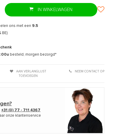
IN WINKELWAGEN
delen ons met een
9.5
& BE)
schenk
7:00u
besteld, morgen bezorgd*
AAN VERLANGLIJST
NEEM CONTACT OP
TOEVOEGEN
agen?
p
+31 (0) 77 - 711 4367
aar onze klantenservice