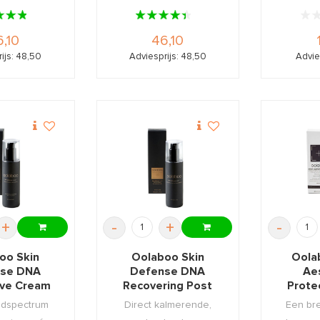
tan ...
,10
46,10
ijs: 48,50
Adviesprijs: 48,50
Advie
+
-
+
-
oo Skin
Oolaboo Skin
Oola
se DNA
Defense DNA
Ae
ive Cream
Recovering Post
Prote
 200ml
Exposure Balm
edspectrum
Direct kalmerende,
Een br
200ml