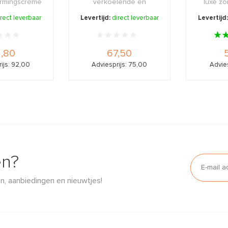
rmingscréme
verkoelende en
luxe z
t en lich ...
verfrissende balm voor
voor 
irect leverbaar
Levertijd:
direct leverbaar
Levertijd
na ...
t
,80
67,50
ijs: 92,00
Adviesprijs: 75,00
Advies
en?
n, aanbiedingen en nieuwtjes!