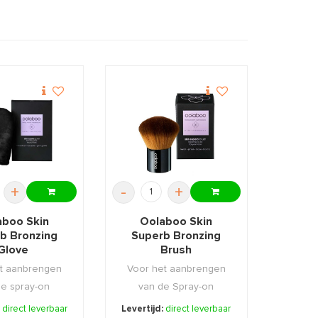
+
-
+
aboo Skin
Oolaboo Skin
b Bronzing
Superb Bronzing
Glove
Brush
t aanbrengen
Voor het aanbrengen
de spray-on
van de Spray-on
op het lichaam.
Bronzer op het gezicht.
:
direct leverbaar
Levertijd:
direct leverbaar