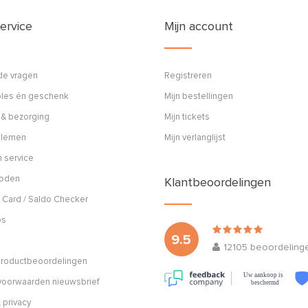
ervice
Mijn account
de vragen
Registreren
ples én geschenk
Mijn bestellingen
 & bezorging
Mijn tickets
blemen
Mijn verlanglijst
 service
hoden
Klantbeoordelingen
 Card / Saldo Checker
os
9.5
12105
beoordeling
 productbeoordelingen
Uw aankoop is
oorwaarden nieuwsbrief
beschermd
 privacy