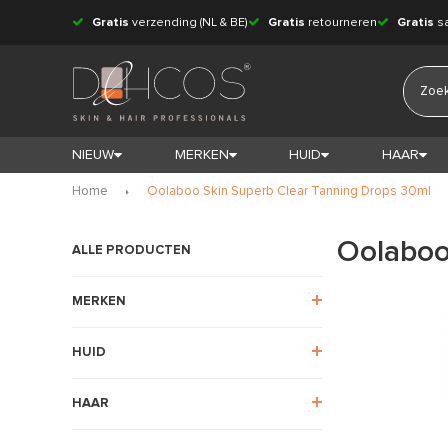
Gratis
verzending (NL & BE)
Gratis
retourneren
Gratis
s
NIEUW
MERKEN
HUID
HAAR
Home
Oolaboo Skin Superb Clear Tanning Drops 30ml
Oolaboo
ALLE PRODUCTEN
MERKEN
HUID
HAAR