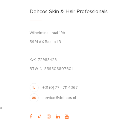
Dehcos Skin & Hair Professionals
Wilhelminastraat 19b
5991 AX Baarlo LB
KvK: 72983426
BTW: NL859308807B01
+31 (0) 77 - 711 4367
service@dehcos.nl
en