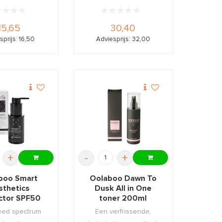
15,65
30,40
sprijs: 16,50
Adviesprijs: 32,00
+
-
+
boo Smart
Oolaboo Dawn To
sthetics
Dusk All in One
ctor SPF50
toner 200ml
50ml
eed spectrum
Een verfrissende,