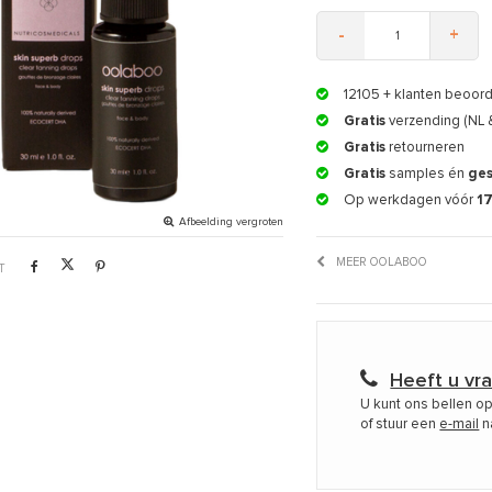
-
+
12105
+ klanten beoor
Gratis
verzending (NL 
Gratis
retourneren
Gratis
samples én
ge
Op werkdagen vóór
1
Afbeelding vergroten
MEER OOLABOO
T
Heeft u vr
U kunt ons bellen o
of stuur een
e-mail
n