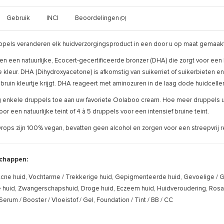
Gebruik
INCI
Beoordelingen
(0)
ppels veranderen elk huidverzorgingsproduct in een door u op maat gemaakte
n een natuurlijke, Ecocert-gecertificeerde bronzer (DHA) die zorgt voor een 
ne kleur. DHA (Dihydroxyacetone) is afkomstig van suikerriet of suikerbieten 
bruin kleurtje krijgt. DHA reageert met aminozuren in de laag dode huidcellen
enkele druppels toe aan uw favoriete Oolaboo cream. Hoe meer druppels u to
or een natuurlijke teint of 4 à 5 druppels voor een intensief bruine teint.
ops zijn 100% vegan, bevatten geen alcohol en zorgen voor een streepvrij re
chappen:
cne huid, Vochtarme / Trekkerige huid, Gepigmenteerde huid, Gevoelige / Geï
uid, Zwangerschapshuid, Droge huid, Eczeem huid, Huidveroudering, Rosacea
Serum / Booster / Vloeistof / Gel, Foundation / Tint / BB / CC