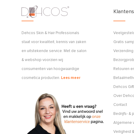
Klantens
Dehcos Skin & Hair Professionals
Veelgestel
staat voor kwaliteit, kennis van zaken
Gratis sam
en uitstekende service. Met de salon
Verzending
& webshop voorzien wij
Bezorgpro
consumenten van hoogwaardige
Retouren en
cosmetica producten.
Lees meer
Betaalmet
Dehcos Gift
Over Dehc
Contact
Bedrijfs- &
Algemene v
Veiligheid &