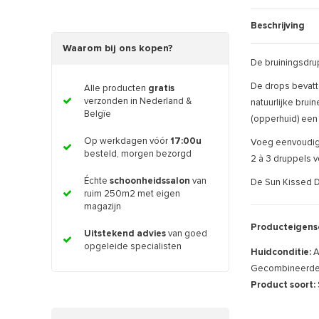
Beschrijving
Waarom bij ons kopen?
De bruiningsdru
De drops bevatte
Alle producten
gratis
verzonden in Nederland &
natuurlijke brui
Belgïe
(opperhuid) een 
Op werkdagen vóór
17:00u
Voeg eenvoudig 
besteld, morgen bezorgd
2 à 3 druppels vo
Échte
schoonheidssalon
van
De Sun Kissed Dr
ruim 250m2 met eigen
magazijn
Producteigens
Uitstekend advies
van goed
opgeleide specialisten
Huidconditie:
A
Gecombineerde h
Product soort: