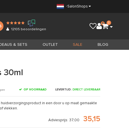
Salon
Shops
0
5
12105
beoordelingen
DEAUS & SETS
OUTLET
SALE
BLOG
s 30ml
OP VOORRAAD
LEVERTIJD:
DIRECT LEVERBAAR
ngen
 huidverzorgingsproduct in een door u op maat gemaakte
of vlekken.
35,15
Adviesprijs: 37,00