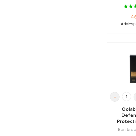
46
Adviespr
-
Oolab
Defen
Protect
SPF30
Een bre