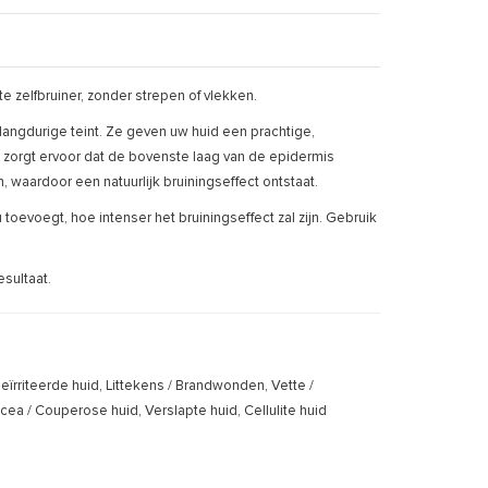
 zelfbruiner, zonder strepen of vlekken.
langdurige teint. Ze geven uw huid een prachtige,
en zorgt ervoor dat de bovenste laag van de epidermis
, waardoor een natuurlijk bruiningseffect ontstaat.
evoegt, hoe intenser het bruiningseffect zal zijn. Gebruik
sultaat.
rriteerde huid, Littekens / Brandwonden, Vette /
 / Couperose huid, Verslapte huid, Cellulite huid