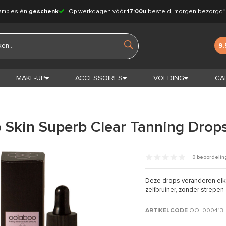
amples én
geschenk
Op werkdagen vóór
17:00u
besteld, morgen bezorgd*
9.
MAKE-UP
ACCESSOIRES
VOEDING
CA
 Skin Superb Clear Tanning Drop
0 beoordeli
Deze drops veranderen elk
zelfbruiner, zonder strepen 
ARTIKELCODE
OOL000413