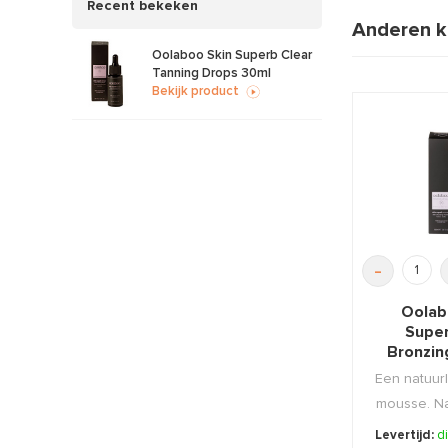
Recent bekeken
Anderen k
Oolaboo Skin Superb Clear
Tanning Drops 30ml
Bekijk product
-
Oolab
Super
Bronzin
15
Een natuurl
mousse. Nat
zonder
Levertijd:
d