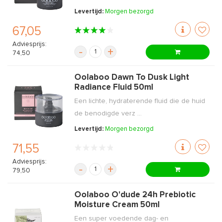
Levertijd:
Morgen bezorgd
67,05
Adviesprijs:
-
+
74,50
Oolaboo Dawn To Dusk Light
Radiance Fluid 50ml
Een lichte, hydraterende fluid die de huid
de benodigde verz ...
Levertijd:
Morgen bezorgd
71,55
Adviesprijs:
-
+
79,50
Oolaboo O'dude 24h Prebiotic
Moisture Cream 50ml
Een super voedende dag- en