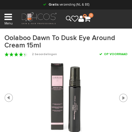
Gratis
verzending (NL & BE)
0
Menu
Oolaboo Dawn To Dusk Eye Around
Cream 15ml
2 beoordelingen
OP VOORRAAD