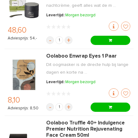
nachtcrème, geeft alles wat de m ...
Levertijd:
Morgen bezorgd
48,60
Adviesprijs: 54,-
-
+
Oolaboo Enwrap Eyes 1 Paar
Dit oogmasker is de directe hulp bij lange
dagen en korte na ...
Levertijd:
Morgen bezorgd
8,10
-
+
Adviesprijs: 8,50
Oolaboo Truffle 40+ Indulgence
Premier Nutrition Rejuvenating
Face Cream 50ml