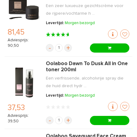
Een zeer luxueuze gezichtscrème voor
de rijpere/vochtarme h ...
Levertijd:
Morgen bezorgd
81,45
Adviesprijs:
90,50
-
+
Oolaboo Dawn To Dusk All in One
toner 200ml
Een verfrissende, alcoholvrije spray die
de huid direct hydr ...
Levertijd:
Morgen bezorgd
37,53
Adviesprijs:
-
+
39,50
Oolaboo Saveguard Face Cream