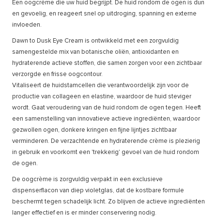
Een oogcrème die uw huid begrijpt. De huid rondom de ogen is dun
en gevoelig, en reageert snel op uitdroging, spanning en externe
invloeden.
Dawn to Dusk Eye Cream is ontwikkeld met een zorgvuldig
samengestelde mix van botanische oliën, antioxidanten en
hydraterende actieve stoffen, die samen zorgen voor een zichtbaar
verzorgde en frisse oogcontour.
Vitaliseert de huidstamcellen die verantwoordelijk zijn voor de
productie van collageen en elastine, waardoor de huid steviger
wordt. Gaat veroudering van de huid rondom de ogen tegen. Heeft
een samenstelling van innovatieve actieve ingrediënten, waardoor
gezwollen ogen, donkere kringen en fijne lijntjes zichtbaar
verminderen. De verzachtende en hydraterende crème is plezierig
in gebruik en voorkomt een 'trekkerig' gevoel van de huid rondom
de ogen.
De oogcrème is zorgvuldig verpakt in een exclusieve
dispenserflacon van diep violetglas, dat de kostbare formule
beschermt tegen schadelijk licht. Zo blijven de actieve ingrediënten
langer effectief en is er minder conservering nodig.