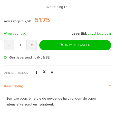
Afbeelding
1
/ 1
51,75
Adviesprijs: 57,50
op voorraad
Levertijd:
direct leverbaar
-
+
IN WINKELWAGEN
Gratis
verzending (NL & BE)
DEEL DIT PRODUCT
Beschrijving
Een luxe oogcrème die de gevoelige huid rondom de ogen
intensief verzorgt en hydrateert.