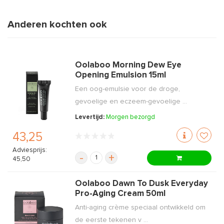
Anderen kochten ook
Oolaboo Morning Dew Eye
Opening Emulsion 15ml
Een oog-emulsie voor de droge,
gevoelige en eczeem-gevoelige ...
Levertijd:
Morgen bezorgd
43,25
Adviesprijs:
-
+
45,50
Oolaboo Dawn To Dusk Everyday
Pro-Aging Cream 50ml
Anti-aging crème speciaal ontwikkeld om
de eerste tekenen v ...