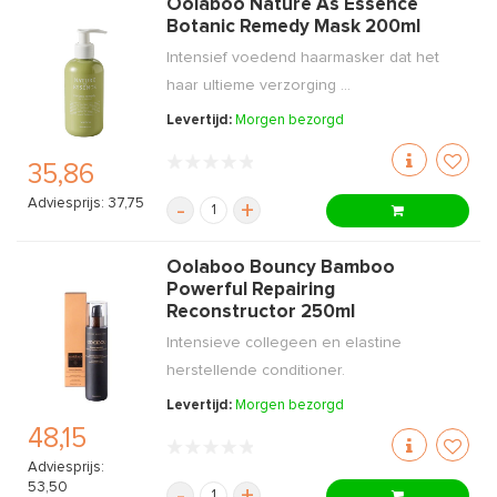
Oolaboo Nature As Essence
Botanic Remedy Mask 200ml
Intensief voedend haarmasker dat het
haar ultieme verzorging ...
Levertijd:
Morgen bezorgd
35,86
Adviesprijs: 37,75
-
+
Oolaboo Bouncy Bamboo
Powerful Repairing
Reconstructor 250ml
Intensieve collegeen en elastine
herstellende conditioner.
Levertijd:
Morgen bezorgd
48,15
Adviesprijs:
53,50
-
+