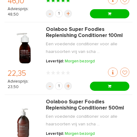
46,10
Adviesprijs:
-
+
48,50
Oolaboo Super Foodies
Replenishing Conditioner 100ml
Een voedende conditioner voor alle
haarsoorten vrij van scha ...
Levertijd:
Morgen bezorgd
22,35
Adviesprijs:
-
+
23,50
Oolaboo Super Foodies
Replenishing Conditioner 500ml
Een voedende conditioner voor alle
haarsoorten vrij van scha ...
Levertijd:
Morgen bezorgd