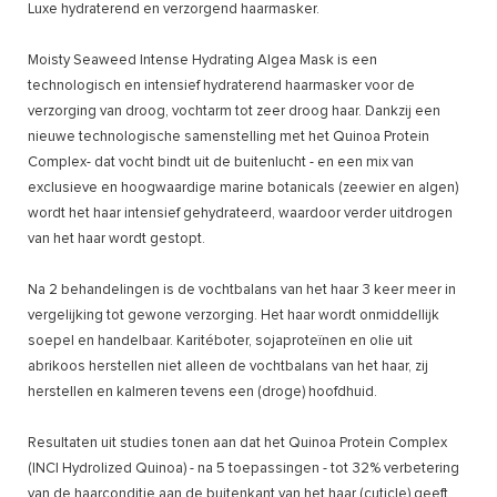
Luxe hydraterend en verzorgend haarmasker.
Moisty Seaweed Intense Hydrating Algea Mask is een
technologisch en intensief hydraterend haarmasker voor de
verzorging van droog, vochtarm tot zeer droog haar. Dankzij een
nieuwe technologische samenstelling met het Quinoa Protein
Complex- dat vocht bindt uit de buitenlucht - en een mix van
exclusieve en hoogwaardige marine botanicals (zeewier en algen)
wordt het haar intensief gehydrateerd, waardoor verder uitdrogen
van het haar wordt gestopt.
Na 2 behandelingen is de vochtbalans van het haar 3 keer meer in
vergelijking tot gewone verzorging. Het haar wordt onmiddellijk
soepel en handelbaar. Karitéboter, sojaproteïnen en olie uit
abrikoos herstellen niet alleen de vochtbalans van het haar, zij
herstellen en kalmeren tevens een (droge) hoofdhuid.
Resultaten uit studies tonen aan dat het Quinoa Protein Complex
(INCI Hydrolized Quinoa) - na 5 toepassingen - tot 32% verbetering
van de haarconditie aan de buitenkant van het haar (cuticle) geeft,