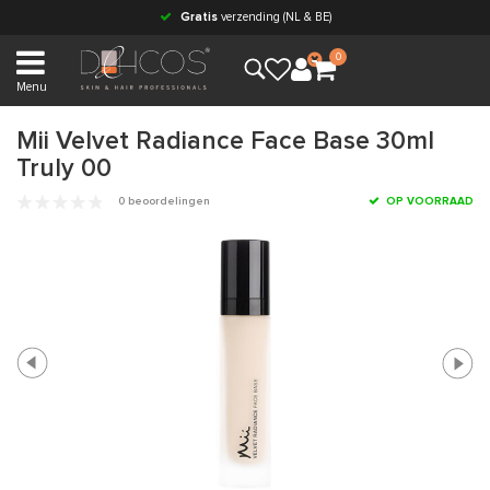
Gratis
verzending (NL & BE)
0
Menu
Mii Velvet Radiance Face Base 30ml
Truly 00
0 beoordelingen
OP VOORRAAD