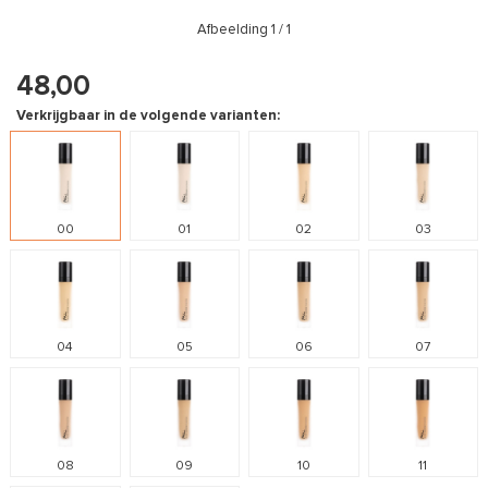
Afbeelding
1
/ 1
48,00
Verkrijgbaar in de volgende varianten:
00
01
02
03
04
05
06
07
08
09
10
11