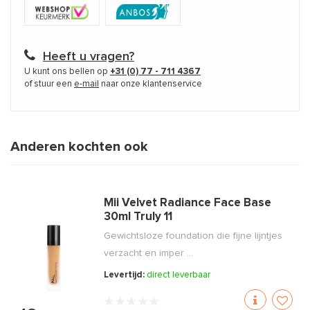
Heeft u vragen?
U kunt ons bellen op
+31 (0) 77 - 711 4367
of stuur een
e-mail
naar onze klantenservice
Anderen kochten ook
Mii Velvet Radiance Face Base
30ml Truly 11
Gewichtsloze foundation die fijne lijntjes
verzacht en imper ...
Levertijd:
direct leverbaar