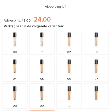
Afbeelding
1
/ 1
24,00
Adviesprijs: 48,00
Verkrijgbaar in de volgende varianten:
00
01
02
03
04
05
06
07
08
09
10
11