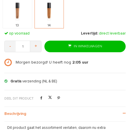
13
14
op voorraad
Levertijd:
direct leverbaar
-
+
IN WINKELWAGEN
Morgen bezorgd! U heeft nog
2:05
uur
Gratis
verzending (NL & BE)
DEEL DIT PRODUCT
Beschrijving
Dit product gaat het assortiment verlaten, daarom nu extra