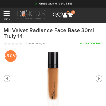
Gratis
verzending (NL & BE)
0
Menu
Mii Velvet Radiance Face Base 30ml
Truly 14
0 beoordelingen
OP VOORRAAD
-50%