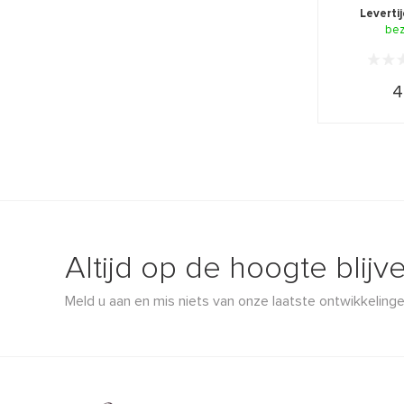
en besch
Leverti
een
be
4
Altijd op de hoogte blijv
Meld u aan en mis niets van onze laatste ontwikkelinge