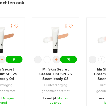
ochten ook
+
-
+
-
in Secret
Mii Skin Secret
Mii S
int SPF25
Cream Tint SPF25
Cream
ssly 04
Seamlessly 03
Seam
rzorging
Huidverzorging
Huid
neerd met
gecombineert met
gecom
 voor een
make-up voor een
make-
jd:
Morgen
Levertijd:
Morgen
Lever
, gez ...
zorgd
gladde, gez ...
bezorgd
glad
b