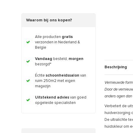
Waarom bij ons kopen?
Alle producten
gratis
verzonden in Nederland &
Belgïe
Vandaag
besteld,
morgen
bezorgd*
Beschrijving
Échte
schoonheidssalon
van
ruim 250m2 met eigen
Vernieuwde form
magazijn
Door de vernieuwd
anders ogen dan
Uitstekend advies
van goed
opgeleide specialisten
Verbetert de uit
huidverzorging 
De ultralichte t
huidskleur om ee