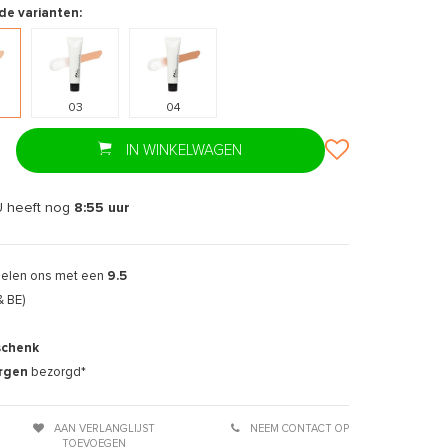
de varianten:
03
04
IN WINKELWAGEN
U heeft nog
8:54
uur
delen ons met een
9.5
& BE)
schenk
rgen
bezorgd*
AAN VERLANGLIJST
NEEM CONTACT OP
TOEVOEGEN