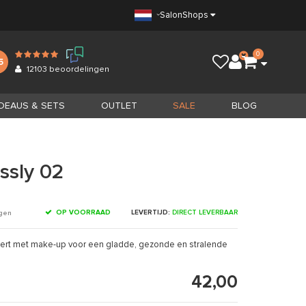
Salon
Shops
0
5
12103
beoordelingen
DEAUS & SETS
OUTLET
SALE
BLOG
ssly 02
OP VOORRAAD
LEVERTIJD:
DIRECT LEVERBAAR
ngen
ert met make-up voor een gladde, gezonde en stralende
42,00