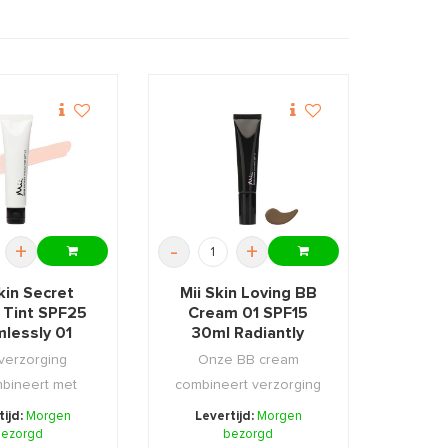
+
-
+
kin Secret
Mii Skin Loving BB
 Tint SPF25
Cream 01 SPF15
lessly 01
30ml Radiantly
Deep-04
verzorging
Onze BB cream
bineert met
combineert verzorging
up voor een
en bescherming met
tijd:
Morgen
Levertijd:
Morgen
de, gez ...
ezorgd
een v ...
bezorgd