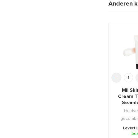
Anderen k
-
Mii Sk
Cream T
Seamle
Huidve
gecombi
make-up
Leverti
gladde
be