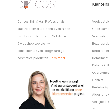
Klantens
Dehcos Skin & Hair Professionals
Veelgestel
staat voor kwaliteit, kennis van zaken
Gratis sam
en uitstekende service. Met de salon
Verzending
& webshop voorzien wij
Bezorgpro
consumenten van hoogwaardige
Retouren en
cosmetica producten.
Lees meer
Betaalmet
Dehcos Gift
Over Dehc
Contact
Bedrijfs- &
Algemene v
Veiligheid &