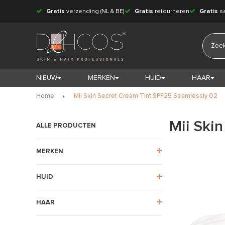
Gratis
verzending (NL & BE)
Gratis
retourneren
Gratis
s
NIEUW
MERKEN
HUID
HAAR
Home
Mii Skin Secret Cream Tint SPF25 Seamlessly 02
Mii Ski
ALLE PRODUCTEN
MERKEN
HUID
HAAR