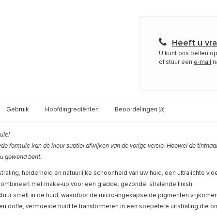
Heeft u vr
U kunt ons bellen o
of stuur een
e-mail
n
Gebruik
Hoofdingrediënten
Beoordelingen
(3)
ule!
e formule kan de kleur subtiel afwijken van de vorige versie. Hoewel de tintnaa
 u gewend bent.
straling, helderheid en natuurlijke schoonheid van uw huid, een ultralichte vl
combineert met make-up voor een gladde, gezonde, stralende finish.
extuur smelt in de huid, waardoor de micro-ingekapselde pigmenten vrijkomen
n ​​doffe, vermoeide huid te transformeren in een soepelere uitstraling die o