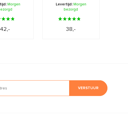
cherming met
camoufleert tevens kle
tijd:
Morgen
Levertijd:
Morgen
en v ...
ezorgd
bezorgd
...
42,-
38,-
VERSTUUR