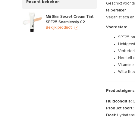
Recent bekeken
Geschikt voor d
te bereiken.
Mii Skin Secret Cream Tint
Veganistisch en 
SPF25 Seamlessly 02
Voordelen:
Bekijk product
SPF25 om
Lichtgewi
Verbetert
Herstelt 
Vitamine
Witte the
Producteigens
Huidconditie:
G
Product soort:
Doel:
Hydratere