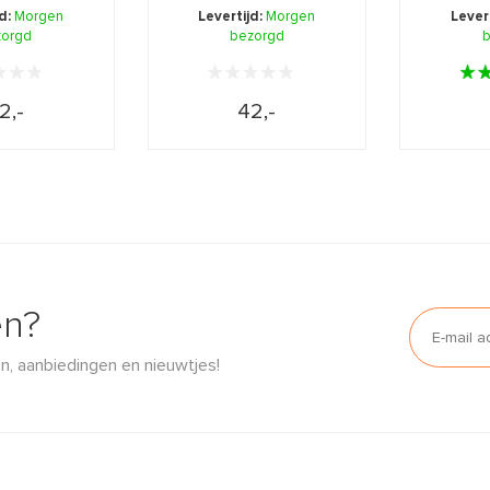
erming met
en bescherming met
en bes
jd:
Morgen
Levertijd:
Morgen
Lever
 v ...
zorgd
een v ...
bezorgd
e
b
2,-
42,-
en?
n, aanbiedingen en nieuwtjes!