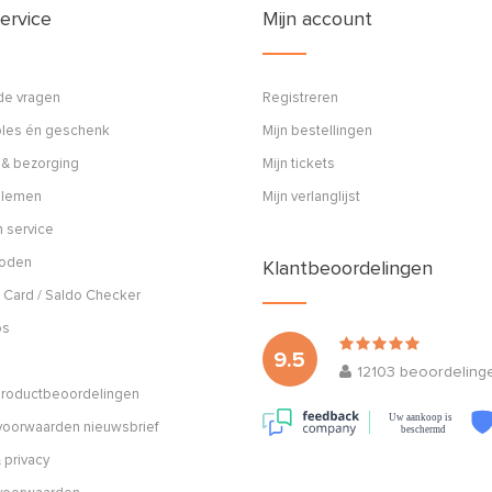
ervice
Mijn account
de vragen
Registreren
ples én geschenk
Mijn bestellingen
 & bezorging
Mijn tickets
blemen
Mijn verlanglijst
 service
hoden
Klantbeoordelingen
 Card / Saldo Checker
os
9.5
12103
beoordeling
 productbeoordelingen
Uw aankoop is
oorwaarden nieuwsbrief
beschermd
 privacy