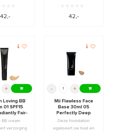
42,-
42,-
+
-
+
in Loving BB
Mii Flawless Face
m 01 SPF15
Base 30ml 05
diantly Fair-
Perfectly Deep
01
 BB cream
Deze foundation
ert verzorging
egaliseert uw huid en