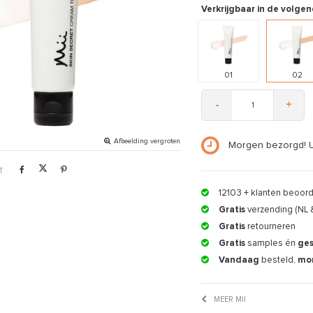
Verkrijgbaar in de volgen
01
02
-
+
Afbeelding vergroten
Morgen bezorgd! 
T
12103
+ klanten beoor
Gratis
verzending (NL 
Gratis
retourneren
Gratis
samples én
ge
Vandaag
besteld,
mo
MEER MII