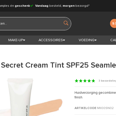
amples én
geschenk
Vandaag
besteld,
morgen
bezorgd*
9.
MAKE-UP
ACCESSOIRES
VOEDING
CA
n Secret Cream Tint SPF25 Seamle
3 beoordeli
Huidverzorging gecombine
finish.
ARTIKELCODE
MII00SN02