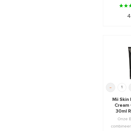
4
-
Mii Skin
Cream 
30ml R
Tann
Onze 
combineer