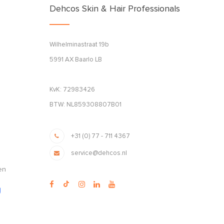
Dehcos Skin & Hair Professionals
Wilhelminastraat 19b
5991 AX Baarlo LB
KvK: 72983426
BTW: NL859308807B01
+31 (0) 77 - 711 4367
service@dehcos.nl
en