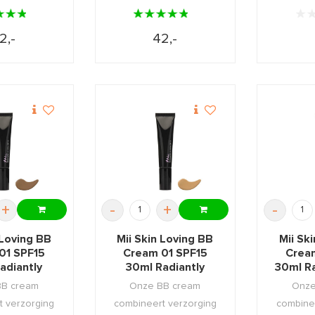
2,-
42,-
+
-
+
-
 Loving BB
Mii Skin Loving BB
Mii Sk
01 SPF15
Cream 01 SPF15
Crea
adiantly
30ml Radiantly
30ml Ra
ed-03
Medium-02
BB cream
Onze BB cream
Onze
t verzorging
combineert verzorging
combine