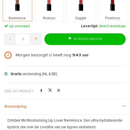
Reminisce
Rumour
Giggle
Fearless
op voorraad
Levertijd:
direct leverbaar
-
+
IN WINKELWAGEN
Morgen bezorgd! U heeft nog
9:43
uur
Gratis
retourneren
DEEL DIT PRODUCT
Beschrijving
Ontdek Mii Moisturising Lip Lover Reminisce. Een ultra-hydraterende
lipstick die ook de conditie van uw lippen verbeterd.