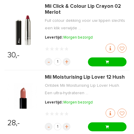
Mii Click & Colour Lip Crayon 02
Merlot
Full colour dekking voor uw lippen slechts
een klik verwijde ...
Levertijd:
Morgen bezorgd
30,-
-
+
Mii Moisturising Lip Lover 12 Hush
Ontdek Mii Moisturising Lip Lover Hush.
Een ultra-hydrateren ...
Levertijd:
Morgen bezorgd
28,-
-
+