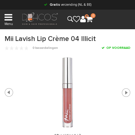
Gratis
verzending (NL & BE)
0
Menu
Mii Lavish Lip Crème 04 Illicit
0 beoordelingen
OP VOORRAAD