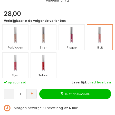
Afbeelding
1
/ 2
28,00
Verkrijgbaar in de volgende varianten:
Forbidden
Siren
Risque
Illicit
Tryst
Toboo
op voorraad
Levertijd:
direct leverbaar
-
+
IN WINKELWAGEN
Morgen bezorgd! U heeft nog
2:14
uur