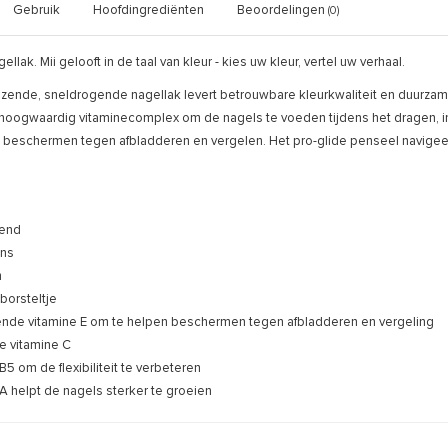
Gebruik
Hoofdingrediënten
Beoordelingen
(0)
llak. Mii gelooft in de taal van kleur - kies uw kleur, vertel uw verhaal.
ende, sneldrogende nagellak levert betrouwbare kleurkwaliteit en duurzame 
n hoogwaardig vitaminecomplex om de nagels te voeden tijdens het dragen, i
e beschermen tegen afbladderen en vergelen. Het pro-glide penseel navigeert
end
ans
m
 borsteltje
ende vitamine E om te helpen beschermen tegen afbladderen en vergeling
 vitamine C
B5 om de flexibiliteit te verbeteren
A helpt de nagels sterker te groeien