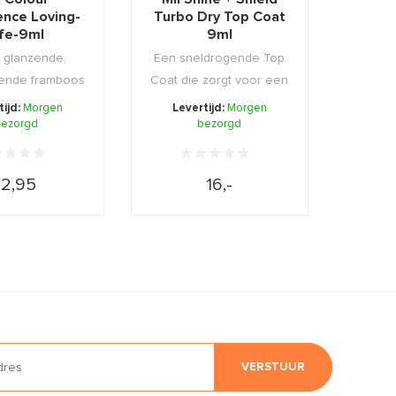
ence Loving-
Turbo Dry Top Coat
ife-9ml
9ml
 glanzende,
Een sneldrogende Top
ende framboos
Coat die zorgt voor een
llak voor ee ...
hoogglans en be ...
tijd:
Morgen
Levertijd:
Morgen
ezorgd
bezorgd
12,95
16,-
VERSTUUR