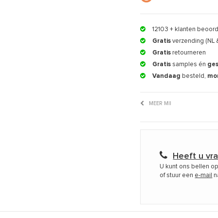
12103
+ klanten beoor
Gratis
verzending (NL 
Gratis
retourneren
Gratis
samples én
ge
Vandaag
besteld,
mo
MEER MII
Heeft u vr
U kunt ons bellen o
of stuur een
e-mail
n