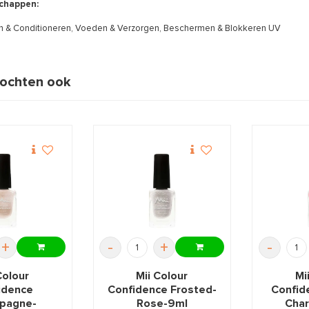
chappen:
n & Conditioneren, Voeden & Verzorgen, Beschermen & Blokkeren UV
ochten ook
+
-
+
-
Colour
Mii Colour
Mi
idence
Confidence Frosted-
Confide
pagne-
Rose-9ml
Char