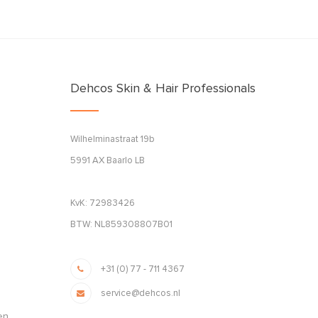
Dehcos Skin & Hair Professionals
Wilhelminastraat 19b
5991 AX Baarlo LB
KvK: 72983426
BTW: NL859308807B01
+31 (0) 77 - 711 4367
service@dehcos.nl
en