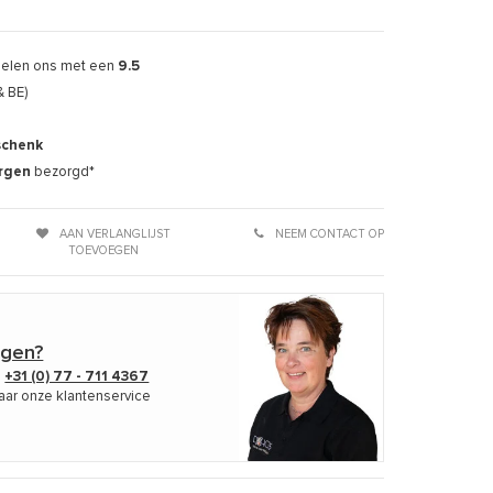
delen ons met een
9.5
& BE)
schenk
rgen
bezorgd*
AAN VERLANGLIJST
NEEM CONTACT OP
TOEVOEGEN
agen?
p
+31 (0) 77 - 711 4367
aar onze klantenservice