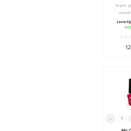
Celebr
Super g
sneld
doorsc
Leverti
champagn
be
12
-
Mii 