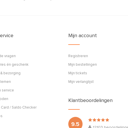
ervice
Mijn account
de vragen
Registreren
ples én geschenk
Mijn bestellingen
 & bezorging
Mijn tickets
blemen
Mijn verlanglijst
 service
hoden
Klantbeoordelingen
 Card / Saldo Checker
os
9.5
12103
beoordeling