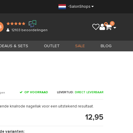
Salon
Shops
0
5
12103
beoordelingen
DEAUS & SETS
OUTLET
SALE
BLOG
OP VOORRAAD
LEVERTIJD:
DIRECT LEVERBAAR
ngen
nde knalrode nagellak voor een uitstekend resultaat.
12,95
de varianten: