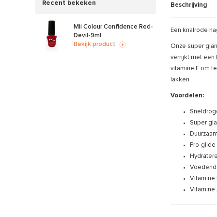
Recent bekeken
Beschrijving
Mii Colour Confidence Red-
Een knalrode nage
Devil-9ml
Bekijk product
Onze super glanz
verrijkt met ee
vitamine E om t
lakken.
Voordelen:
Sneldrog
Super gl
Duurzaa
Pro-glide
Hydrater
Voedende
Vitamine 
Vitamine 