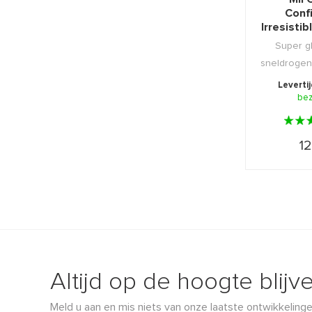
Conf
Irresisti
9
Super g
sneldroge
nagellak vo
Leverti
be
12
Altijd op de hoogte blijv
Meld u aan en mis niets van onze laatste ontwikkelinge