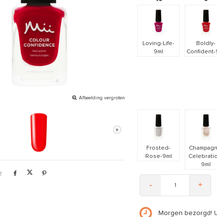
Loving-Life-
Boldly-
9ml
Confident-
Afbeelding vergroten
Frosted-
Champagn
Rose-9ml
Celebrati
9ml
T
-
+
Morgen bezorgd! 