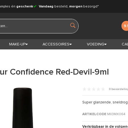
amples én
geschenk
Vandaag
besteld,
morgen
bezorgd*
9.
MAKE-UP
ACCESSOIRES
VOEDING
CA
our Confidence Red-Devil-9ml
0 beoordeli
Super glanzende, sneldroge
ARTIKELCODE
MII3MX064
Verkrijgbaar in de volgen