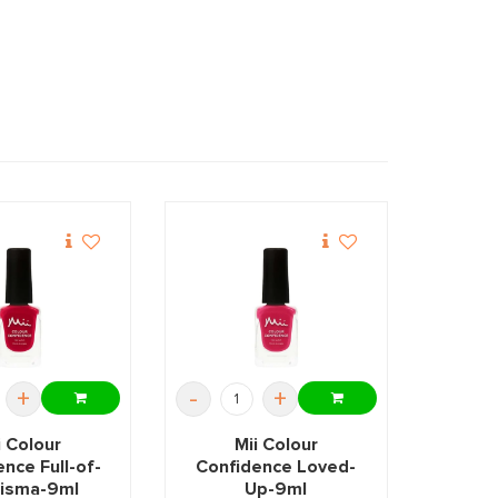
+
-
+
i Colour
Mii Colour
nce Full-of-
Confidence Loved-
isma-9ml
Up-9ml