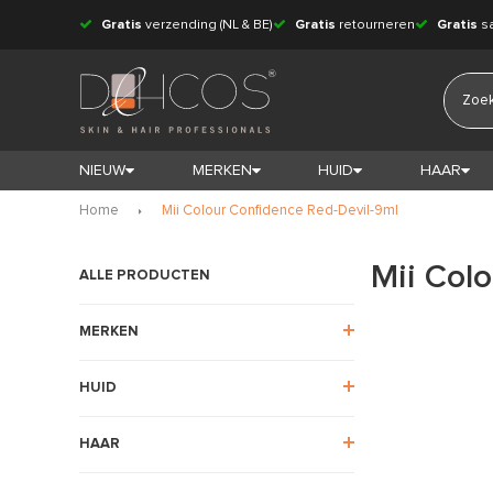
Gratis
verzending (NL & BE)
Gratis
retourneren
Gratis
s
NIEUW
MERKEN
HUID
HAAR
Home
Mii Colour Confidence Red-Devil-9ml
Mii Col
ALLE PRODUCTEN
MERKEN
HUID
HAAR