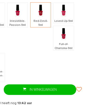
Irresistible-
Red-Devil-
Loved-Up-9ml
9ml
Passion-9ml
9ml
Full-of-
Afbeelding vergroten
Charisma-9ml
e-
on-
IN WINKELWAGEN
U heeft nog
13:42
uur