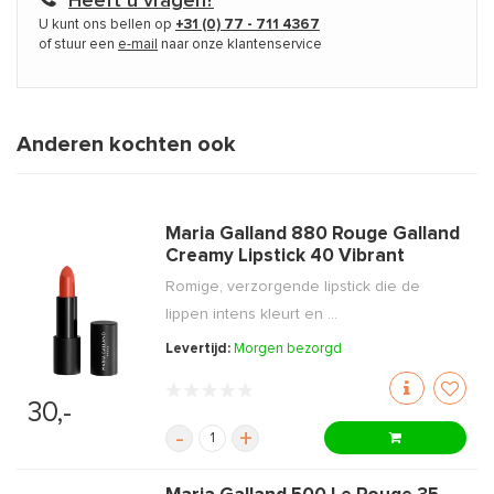
Heeft u vragen?
U kunt ons bellen op
+31 (0) 77 - 711 4367
of stuur een
e-mail
naar onze klantenservice
Anderen kochten ook
Maria Galland 880 Rouge Galland
Creamy Lipstick 40 Vibrant
Romige, verzorgende lipstick die de
lippen intens kleurt en ...
Levertijd:
Morgen bezorgd
30,-
-
+