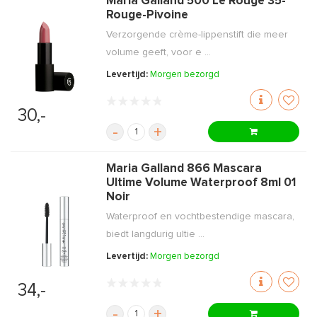
Maria Galland 500 Le Rouge 35-
Rouge-Pivoine
Verzorgende crème-lippenstift die meer
volume geeft, voor e ...
Levertijd:
Morgen bezorgd
30,-
-
+
Maria Galland 866 Mascara
Ultime Volume Waterproof 8ml 01
Noir
Waterproof en vochtbestendige mascara,
biedt langdurig ultie ...
Levertijd:
Morgen bezorgd
34,-
-
+