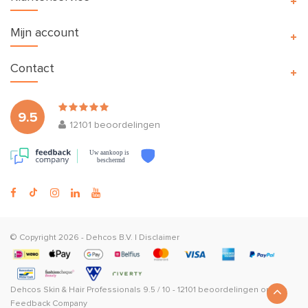
Mijn account
Contact
9.5
12101
beoordelingen
Uw aankoop is
beschermd
© Copyright 2026 -
Dehcos B.V.
|
Disclaimer
Dehcos Skin & Hair Professionals
9.5
/
10
-
12101
beoordelingen op
The
Feedback Company