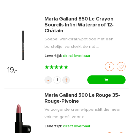
Maria Galland 850 Le Crayon
Sourcils Infini Waterproof 12-
Châtain
Soepel wenkbrauwpotlood met een
borsteltje, versterkt de nat ...
Levertijd:
direct leverbaar
19,-
-
+
Maria Galland 500 Le Rouge 35-
Rouge-Pivoine
Verzorgende crème-lippenstift die meer
volume geeft, voor e ...
Levertijd:
direct leverbaar