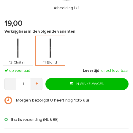
Afbeelding
1
/ 1
19,00
Verkrijgbaar in de volgende varianten:
12-Châtain
11-Blond
op voorraad
Levertijd:
direct leverbaar
-
+
IN WINKELWAGEN
Morgen bezorgd! U heeft nog
1:35
uur
ng (NL & BE)
Gratis
retourneren