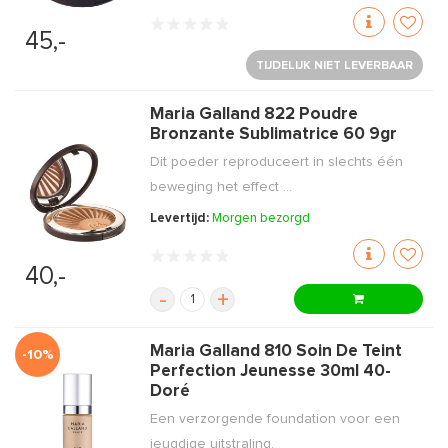
45,-
TIJDELIJK NIET LEVERBAAR
Maria Galland 822 Poudre
Bronzante Sublimatrice 60 9gr
Dit poeder reproduceert in slechts één
beweging het effect ...
Levertijd:
Morgen bezorgd
40,-
-
+
Maria Galland 810 Soin De Teint
-10%
Perfection Jeunesse 30ml 40-
Doré
Een verzorgende foundation voor een
jeugdige uitstraling.