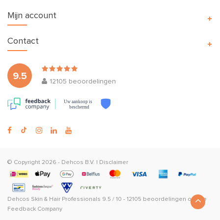
Mijn account
Contact
9.5
12105
beoordelingen
Uw aankoop is
beschermd
© Copyright 2026 -
Dehcos B.V.
|
Disclaimer
Dehcos Skin & Hair Professionals
9.5
/
10
-
12105
beoordelingen op
The
Feedback Company