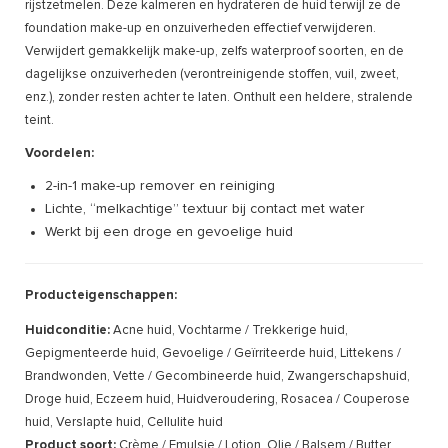
rijstzetmelen. Deze kalmeren en hydrateren de huid terwijl ze de
foundation make-up en onzuiverheden effectief verwijderen.
Verwijdert gemakkelijk make-up, zelfs waterproof soorten, en de
dagelijkse onzuiverheden (verontreinigende stoffen, vuil, zweet,
enz.), zonder resten achter te laten. Onthult een heldere, stralende
teint.
Voordelen:
2-in-1 make-up remover en reiniging
Lichte, “melkachtige” textuur bij contact met water
Werkt bij een droge en gevoelige huid
Producteigenschappen:
Huidconditie:
Acne huid, Vochtarme / Trekkerige huid,
Gepigmenteerde huid, Gevoelige / Geïrriteerde huid, Littekens /
Brandwonden, Vette / Gecombineerde huid, Zwangerschapshuid,
Droge huid, Eczeem huid, Huidveroudering, Rosacea / Couperose
huid, Verslapte huid, Cellulite huid
Product soort:
Crème / Emulsie / Lotion, Olie / Balsem / Butter