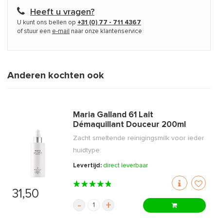
Heeft u vragen?
U kunt ons bellen op
+31 (0) 77 - 711 4367
of stuur een
e-mail
naar onze klantenservice
Anderen kochten ook
Maria Galland 61 Lait
Démaquillant Douceur 200ml
Zacht smeltende reinigingsmilk voor ieder
huidtype.
Levertijd:
direct leverbaar
31,50
-
+