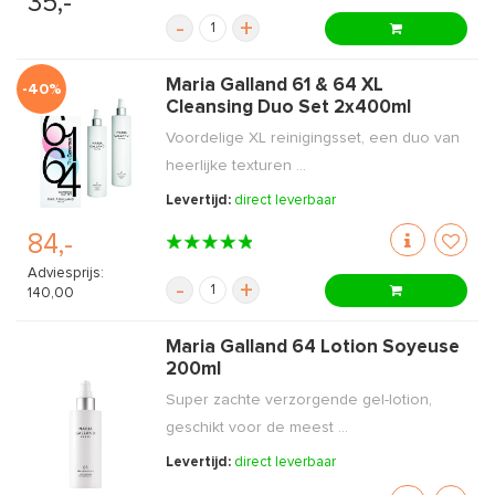
35,-
-
+
Maria Galland 61 & 64 XL
-40%
Cleansing Duo Set 2x400ml
Voordelige XL reinigingsset, een duo van
heerlijke texturen ...
Levertijd:
direct leverbaar
84,-
Adviesprijs:
-
+
140,00
Maria Galland 64 Lotion Soyeuse
200ml
Super zachte verzorgende gel-lotion,
geschikt voor de meest ...
Levertijd:
direct leverbaar