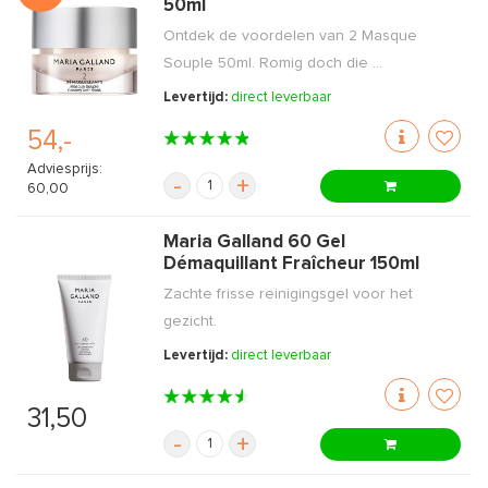
50ml
Ontdek de voordelen van 2 Masque
Souple 50ml. Romig doch die ...
Levertijd:
direct leverbaar
54,-
Adviesprijs:
-
+
60,00
Maria Galland 60 Gel
Démaquillant Fraîcheur 150ml
Zachte frisse reinigingsgel voor het
gezicht.
Levertijd:
direct leverbaar
31,50
-
+