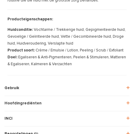
routine die uw huid met de grootste zorg behandelt.
Producteigenschappen:
Huidconditie:
Vochtarme / Trekkerige huid, Gepigmenteerde huid,
Gevoelige / Geïrriteerde huid, Vette / Gecombineerde huid, Droge
huid, Huidveroudering, Verslapte huid
Product soort:
Crème / Emulsie / Lotion, Peeling / Scrub / Exfoliant
Doel:
Egaliseren & Anti-Pigmenteren, Peelen & Stimuleren, Matteren
& Egaliseren, Kalmeren & Verzachten
Gebruik
Hoofdingrediënten
INCI
Beoordelingen
(0)