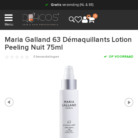
Gratis
verzending (NL & BE)
0
Menu
Maria Galland 63 Démaquillants Lotion
Peeling Nuit 75ml
0 beoordelingen
OP VOORRAAD