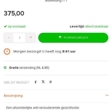
Afbeelding
1
/ 1
375,00
op voorraad
Levertijd:
direct leverbaar
-
+
IN WINKELWAGEN
Morgen bezorgd! U heeft nog
8:41
uur
Gratis
verzending (NL & BE)
DEEL DIT PRODUCT
Beschrijving
Een uitzonderlijke anti-verouderende gezichtsolie.