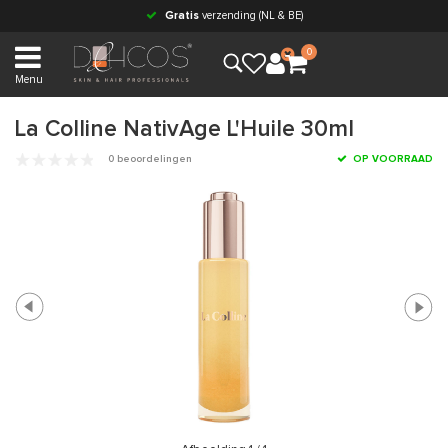
Gratis
verzending (NL & BE)
0
Menu
La Colline NativAge L'Huile 30ml
0 beoordelingen
OP VOORRAAD