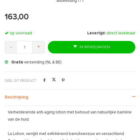
Afbeelding
1
/ 1
163,00
op voorraad
Levertijd:
direct leverbaar
-
+
IN WINKELWAGEN
Gratis
verzending (NL & BE)
DEEL DIT PRODUCT
Beschrijving
Verhelderende anti-aging lotion met behoud van natuurlijke barrière
van de huid.
La Lotion, verrijkt met exfoliërend barnsteenzuur en verzachtend