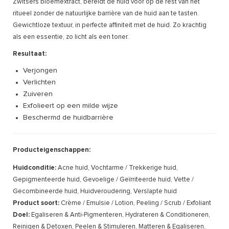
Zwitsers bloemextract, bereidt de huid voor op de rest van het
ritueel zonder de natuurlijke barrière van de huid aan te tasten.
Gewichtloze textuur, in perfecte affiniteit met de huid. Zo krachtig
als een essentie, zo licht als een toner.
Resultaat:
Verjongen
Verlichten
Zuiveren
Exfolieert op een milde wijze
Beschermd de huidbarrière
Producteigenschappen:
Huidconditie:
Acne huid, Vochtarme / Trekkerige huid,
Gepigmenteerde huid, Gevoelige / Geïrriteerde huid, Vette /
Gecombineerde huid, Huidveroudering, Verslapte huid
Product soort:
Crème / Emulsie / Lotion, Peeling / Scrub / Exfoliant
Doel:
Egaliseren & Anti-Pigmenteren, Hydrateren & Conditioneren,
Reinigen & Detoxen, Peelen & Stimuleren, Matteren & Egaliseren,