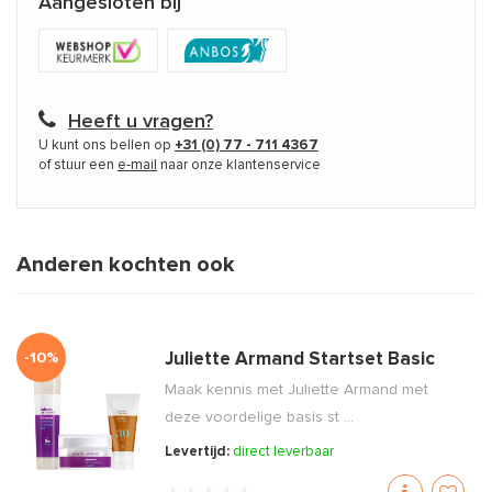
Aangesloten bij
Heeft u vragen?
U kunt ons bellen op
+31 (0) 77 - 711 4367
of stuur een
e-mail
naar onze klantenservice
Anderen kochten ook
-10%
Juliette Armand Startset Basic
Maak kennis met Juliette Armand met
deze voordelige basis st ...
Levertijd:
direct leverbaar