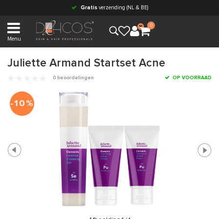
Gratis
verzending (NL & BE)
0
Menu
Juliette Armand Startset Acne
0 beoordelingen
OP VOORRAAD
-10%