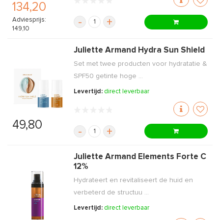
134,20
Adviesprijs:
-
+
149,10
Juliette Armand Hydra Sun Shield
Set met twee producten voor hydratatie &
SPF50 getinte hoge ...
Levertijd:
direct leverbaar
49,80
-
+
Juliette Armand Elements Forte C
12%
Hydrateert en revitaliseert de huid en
verbeterd de structuu ...
Levertijd:
direct leverbaar