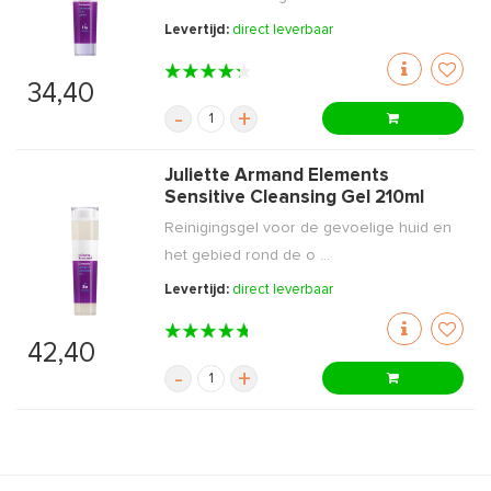
Levertijd:
direct leverbaar
34,40
-
+
Juliette Armand Elements
Sensitive Cleansing Gel 210ml
Reinigingsgel voor de gevoelige huid en
het gebied rond de o ...
Levertijd:
direct leverbaar
42,40
-
+