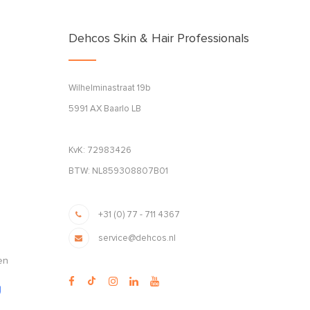
Dehcos Skin & Hair Professionals
Wilhelminastraat 19b
5991 AX Baarlo LB
KvK: 72983426
BTW: NL859308807B01
+31 (0) 77 - 711 4367
service@dehcos.nl
en