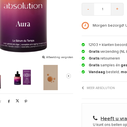
-
+
Morgen bezorgd! 
12103
+ klanten beoor
Gratis
verzending (NL 
Afbeelding vergroten
Gratis
retourneren
Gratis
samples én
ge
Vandaag
besteld,
mo
MEER ABSOLUTION
T
Heeft u vr
U kunt ons bellen o