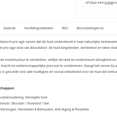
of stuur een
e-mail
n
Gebruik
Hoofdingrediënten
INCI
Beoordelingen
(0)
anisch pro-age serum dat de huid ondersteunt in haar natuurlijke vernieu
 pro-age visie van Absolution: de huid begeleiden, versterken en laten strale
de huidstructuur te versterken, verfijnt de teint en ondersteunt stevigheid en
 kracht en wetenschappelijke precisie te combineren, draagt het serum bij 
s geschikt voor alle huidtypes en vooral ontwikkeld voor de huid die behoef
chappen:
uidveroudering, Verslapte huid
Serum / Booster / Vloeistof / Gel
Verzorgen, Herstellen & Behouden, Anti-Aging & Preventie