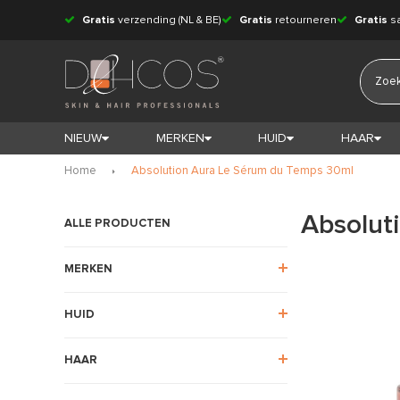
Gratis
verzending (NL & BE)
Gratis
retourneren
Gratis
s
NIEUW
MERKEN
HUID
HAAR
Home
Absolution Aura Le Sérum du Temps 30ml
Absolut
ALLE PRODUCTEN
MERKEN
HUID
HAAR