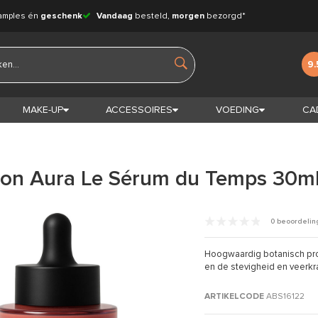
amples én
geschenk
Vandaag
besteld,
morgen
bezorgd*
9.
MAKE-UP
ACCESSOIRES
VOEDING
CA
ion Aura Le Sérum du Temps 30m
0 beoordeli
Hoogwaardig botanisch pro-a
en de stevigheid en veerkr
ARTIKELCODE
ABS16122