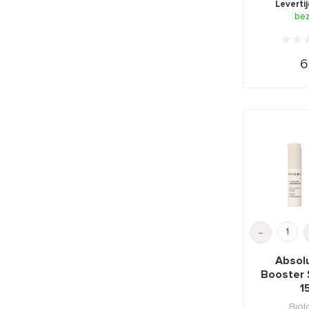
Leverti
opnieu
be
6
-
Absol
Booster 
1
Biol