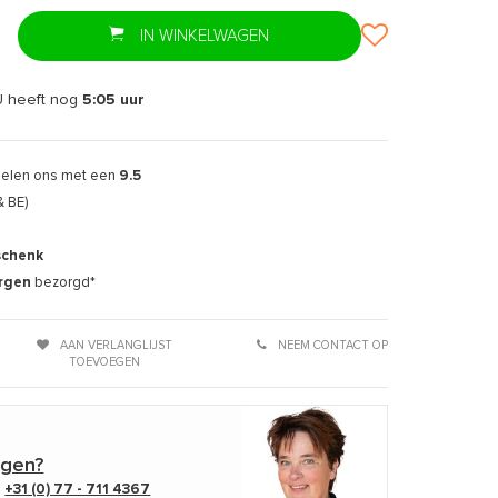
IN WINKELWAGEN
U heeft nog
5:05
uur
delen ons met een
9.5
& BE)
Afbeelding vergroten
Afbee
schenk
rgen
bezorgd*
AAN VERLANGLIJST
NEEM CONTACT OP
TOEVOEGEN
agen?
p
+31 (0) 77 - 711 4367