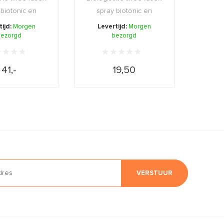
 biotonic en
spray biotonic en
ng. Egalise ...
verzorging. Egalise ...
tijd:
Morgen
Levertijd:
Morgen
ezorgd
bezorgd
41,-
19,50
VERSTUUR