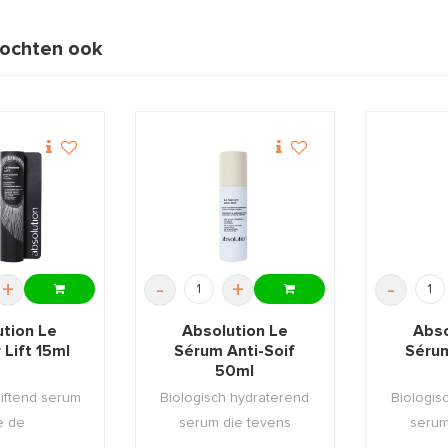
ochten ook
+
-
+
-
ution Le
Absolution Le
Abso
 Lift 15ml
Sérum Anti-Soif
Sérum
50ml
liftend serum
Biologisch hydraterend
Biologis
e de
serum die tevens
serum
scontouren
beschermt tegen scha ...
beschermt