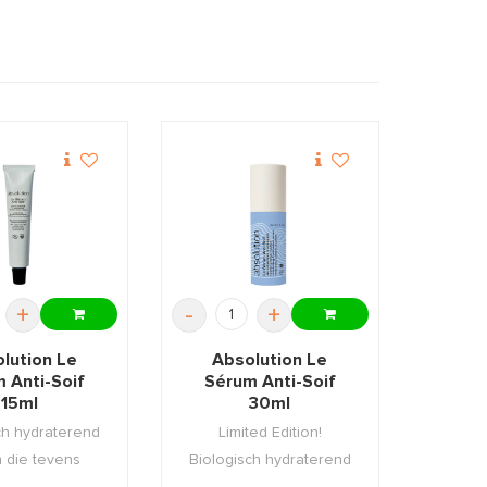
+
-
+
lution Le
Absolution Le
 Anti-Soif
Sérum Anti-Soif
15ml
30ml
ch hydraterend
Limited Edition!
 die tevens
Biologisch hydraterend
 tegen scha ...
serum die tevens bes ...