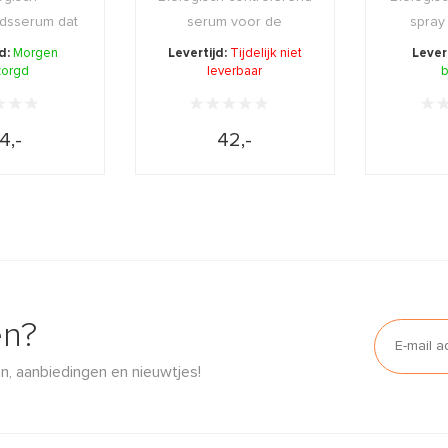
dsserum dat
serum voor de
spray
t, herstelt en
onzuivere en
verzorgi
jd:
Morgen
Levertijd:
Tijdelijk niet
Lever
zorgd
 ...
gecombine ...
leverbaar
b
4,-
42,-
en?
n, aanbiedingen en nieuwtjes!