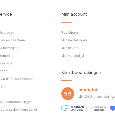
ervice
Mijn account
de vragen
Registreren
ples én geschenk
Mijn bestellingen
 & bezorging
Mijn tickets
blemen
Mijn verlanglijst
 service
hoden
Klantbeoordelingen
 Card / Saldo Checker
os
9.5
12103
beoordeling
 productbeoordelingen
Uw aankoop is
oorwaarden nieuwsbrief
beschermd