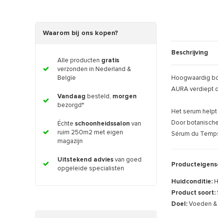
Waarom bij ons kopen?
Beschrijving
Alle producten
gratis
verzonden in Nederland &
Belgïe
Hoogwaardig bot
AURA verdiept de
Vandaag
besteld,
morgen
bezorgd*
Het serum helpt 
Door botanische
Échte
schoonheidssalon
van
ruim 250m2 met eigen
Sérum du Temps i
magazijn
Uitstekend advies
van goed
Producteigens
opgeleide specialisten
Huidconditie:
H
Product soort:
Doel:
Voeden & 