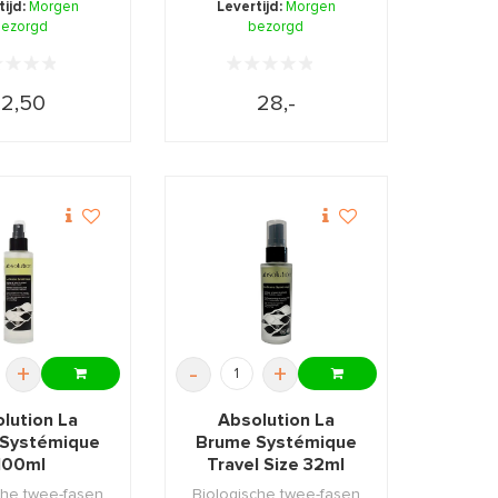
tijd:
Morgen
Levertijd:
Morgen
ezorgd
bezorgd
12,50
28,-
+
-
+
lution La
Absolution La
Systémique
Brume Systémique
100ml
Travel Size 32ml
che twee-fasen
Biologische twee-fasen