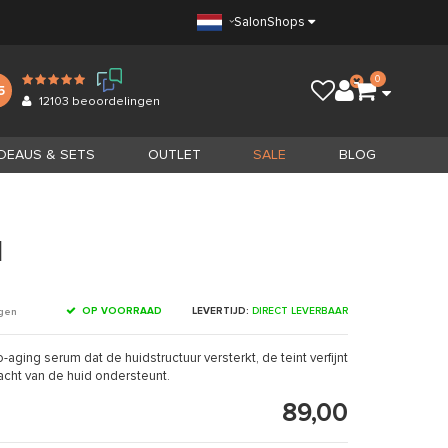
Salon
Shops
0
5
12103
beoordelingen
DEAUS & SETS
OUTLET
SALE
BLOG
l
OP VOORRAAD
LEVERTIJD:
DIRECT LEVERBAAR
ngen
ging serum dat de huidstructuur versterkt, de teint verfijnt
acht van de huid ondersteunt.
89,00