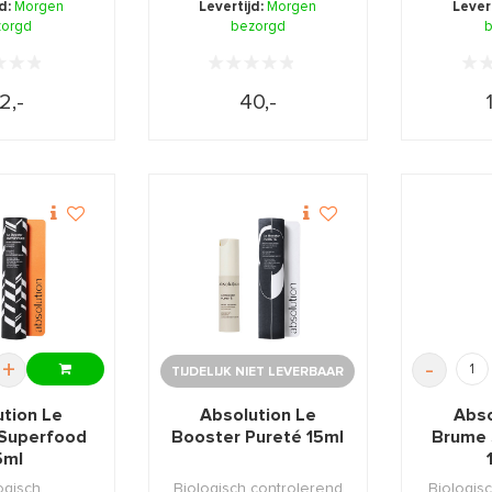
jd:
Morgen
Levertijd:
Morgen
Lever
w de ...
zorgd
bezorgd
b
2,-
40,-
+
-
TIJDELIJK NIET LEVERBAAR
ution Le
Absolution Le
Abso
Superfood
Booster Pureté 15ml
Brume 
5ml
ogisch
Biologisch controlerend
Biologis