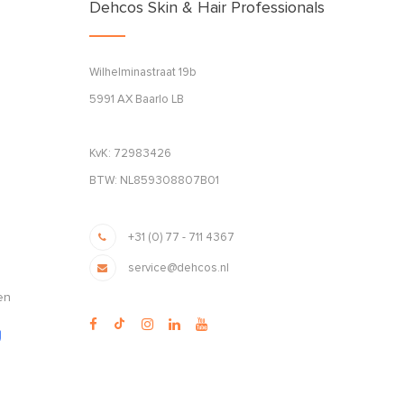
Dehcos Skin & Hair Professionals
Wilhelminastraat 19b
5991 AX Baarlo LB
KvK: 72983426
BTW: NL859308807B01
+31 (0) 77 - 711 4367
service@dehcos.nl
en