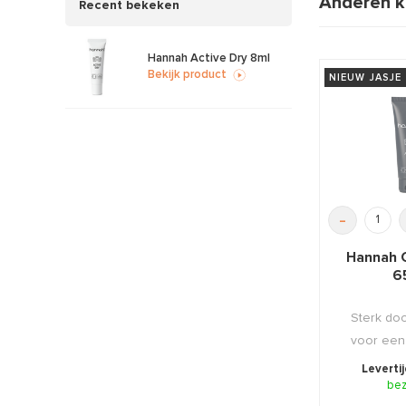
Anderen k
Recent bekeken
Hannah Active Dry 8ml
Bekijk product
NIEUW JASJE
-
Hannah C
6
Sterk do
voor een
zuursto
Leverti
be