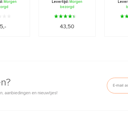
jd:
Morgen
Levertijd:
Morgen
Lever
zorgd
bezorgd
vol
b
5,-
43,50
en?
n, aanbiedingen en nieuwtjes!