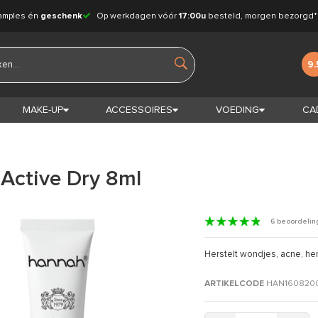
amples én
geschenk
Op werkdagen vóór
17:00u
besteld, morgen bezorgd*
9.
MAKE-UP
ACCESSOIRES
VOEDING
CA
Active Dry 8ml
6 beoordeli
Herstelt wondjes, acne, herp
ARTIKELCODE
HAN160820