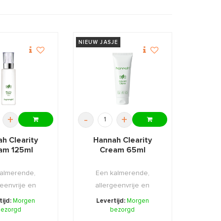
NIEUW JASJE
+
-
+
h Clearity
Hannah Clearity
am 125ml
Cream 65ml
almerende,
Een kalmerende,
geenvrije en
allergeenvrije en
de creme. Voor
zuiverende creme.
tijd:
Morgen
Levertijd:
Morgen
ezorgd
zic ...
bezorgd