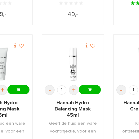
9,-
49,-
+
-
+
-
h Hydro
Hannah Hydro
Hanna
ing Mask
Balancing Mask
Cre
5ml
45ml
uid een ware
Geeft de huid een ware
K
tie, voor een
vochtinjectie, voor een
ontstek
soepel ...
zacht, soepel ...
nachtc