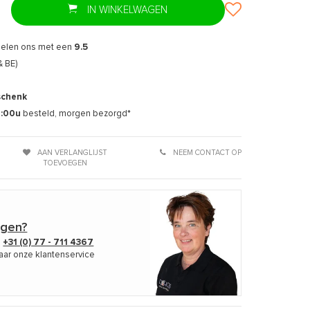
IN WINKELWAGEN
delen ons met een
9.5
& BE)
schenk
7:00u
besteld, morgen bezorgd*
AAN VERLANGLIJST
NEEM CONTACT OP
TOEVOEGEN
agen?
p
+31 (0) 77 - 711 4367
aar onze klantenservice