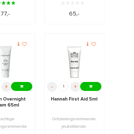
77,-
65,-
+
-
+
h Overnight
Hannah First Aid 5ml
am 65ml
rachtige
Ontstekingsremmende,
ingsremmende
jeukstillende,
rème voor de
kalmerende EHBO