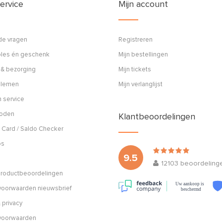
ervice
Mijn account
de vragen
Registreren
ples én geschenk
Mijn bestellingen
 & bezorging
Mijn tickets
blemen
Mijn verlanglijst
 service
hoden
Klantbeoordelingen
 Card / Saldo Checker
os
9.5
12103
beoordeling
 productbeoordelingen
Uw aankoop is
oorwaarden nieuwsbrief
beschermd
 privacy
voorwaarden