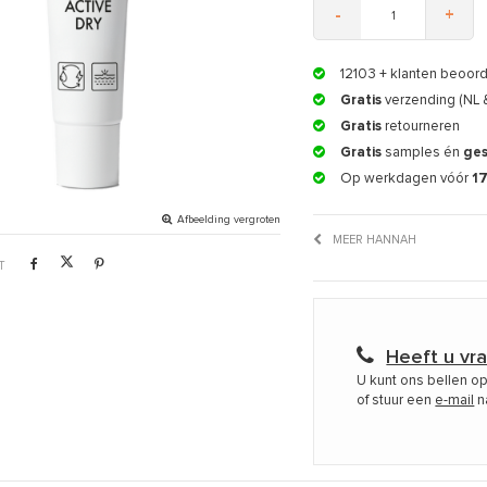
-
+
12103
+ klanten beoor
Gratis
verzending (NL 
Gratis
retourneren
Gratis
samples én
ge
Op werkdagen vóór
1
Afbeelding vergroten
MEER HANNAH
T
Heeft u vr
U kunt ons bellen o
of stuur een
e-mail
n