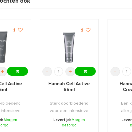
ochten ook
+
-
+
-
ell Active
Hannah Cell Active
Hanna
5ml
65ml
Cre
orbloedend
Sterk doorbloedend
Een k
 intensieve
voor een intensieve
aller
f impuls.
zuurstof impuls.
zuiveren
jd:
Morgen
Levertijd:
Morgen
Lever
zorgd
bezorgd
b