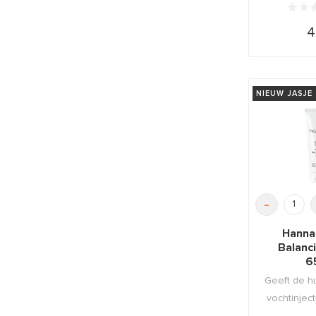
4
NIEUW JASJE
-
Hanna
Balanc
6
Geeft de h
vochtinjec
zacht, 