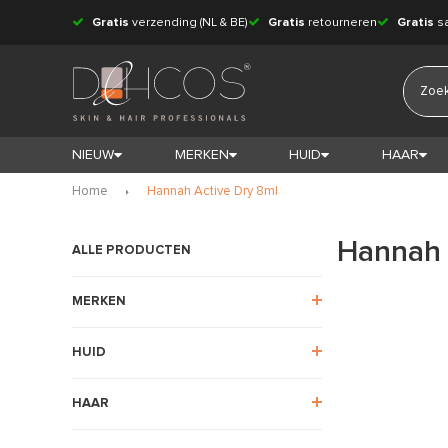
Gratis
verzending (NL & BE)
Gratis
retourneren
Gratis
s
NIEUW
MERKEN
HUID
HAAR
Home
Hannah Active Dry 8ml
Hannah 
ALLE PRODUCTEN
MERKEN
HUID
HAAR