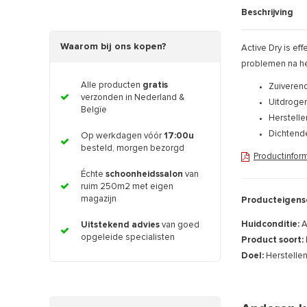
Beschrijving
Waarom bij ons kopen?
Active Dry is ef
problemen na he
Alle producten
gratis
Zuiveren
verzonden in Nederland &
Uitdroge
Belgïe
Herstell
Dichtend
Op werkdagen vóór
17:00u
besteld, morgen bezorgd
Productinfor
Échte
schoonheidssalon
van
ruim 250m2 met eigen
magazijn
Producteigens
Huidconditie:
A
Uitstekend advies
van goed
opgeleide specialisten
Product soort:
Doel:
Herstelle