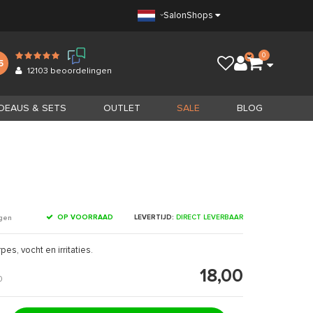
Salon
Shops
0
5
12103
beoordelingen
DEAUS & SETS
OUTLET
SALE
BLOG
OP VOORRAAD
LEVERTIJD:
DIRECT LEVERBAAR
ngen
es, vocht en irritaties.
18,00
0