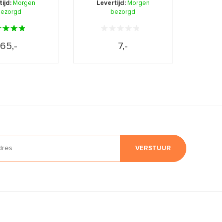
tijd:
Morgen
Levertijd:
Morgen
wassen ...
ezorgd
bezorgd
crème.
65,-
7,-
VERSTUUR