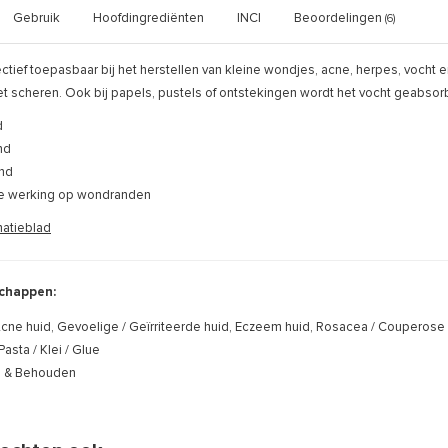
Gebruik
Hoofdingrediënten
INCI
Beoordelingen
(6)
fectief toepasbaar bij het herstellen van kleine wondjes, acne, herpes, vocht e
t scheren. Ook bij papels, pustels of ontstekingen wordt het vocht geabsorb
d
nd
end
e werking op wondranden
matieblad
chappen:
cne huid, Gevoelige / Geïrriteerde huid, Eczeem huid, Rosacea / Couperose
Pasta / Klei / Glue
n & Behouden