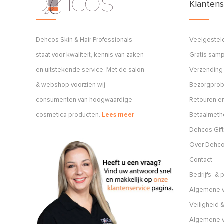
Klantens
Dehcos Skin & Hair Professionals
Veelgestel
staat voor kwaliteit, kennis van zaken
Gratis sam
en uitstekende service. Met de salon
Verzending
& webshop voorzien wij
Bezorgpro
consumenten van hoogwaardige
Retouren en
cosmetica producten.
Lees meer
Betaalmet
Dehcos Gift
Over Dehc
Contact
Bedrijfs- &
Algemene v
Veiligheid &
Algemene 