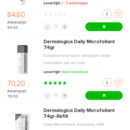
Levertijd:
1 - 3 werkdagen
84,60
Adviesprijs:
-
+
94,00
Dermalogica Daily Microfoliant
74gr
Exfoliërend product verwijdert dode
huidcellen die de huid ...
Levertijd:
direct leverbaar
70,20
Adviesprijs:
-
+
78,00
Dermalogica Daily Microfoliant
74gr-Refill
Daily Microfoliant duurzame refill