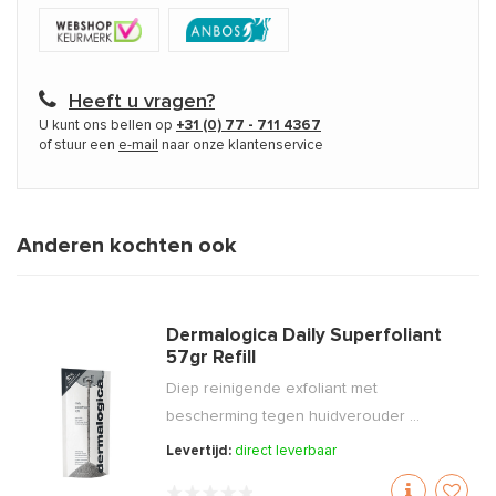
Heeft u vragen?
U kunt ons bellen op
+31 (0) 77 - 711 4367
of stuur een
e-mail
naar onze klantenservice
Anderen kochten ook
Dermalogica Daily Superfoliant
57gr Refill
Diep reinigende exfoliant met
bescherming tegen huidverouder ...
Levertijd:
direct leverbaar