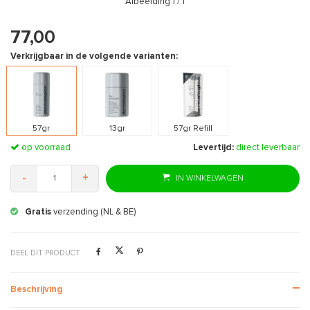
Afbeelding
1
/ 1
77,00
Verkrijgbaar in de volgende varianten:
57gr
13gr
57gr Refill
op voorraad
Levertijd:
direct leverbaar
-
+
IN WINKELWAGEN
E)
Gratis
retourneren
DEEL DIT PRODUCT
Beschrijving