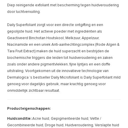
Diep reinigende exfoliant met bescherming tegen huidveroudering
door luchtvervuiling.
Daily Superfoliant zorgt voor een directe ontgifting en een
gepolijste huid. Het actieve poeder met ingrediënten als
Geactiveerd Binchotan Houtskool, Melkzuur, Appelzuur,
Niacinamide en een uniek Anti-aanhechtingcomplex (Rode Algen &
Tara Fruit Extract) maken de huid superzacht en bestrijden de
biochemische triggers die leiden tot huidveroudering en zaken
zoals onder andere pigmentvlekken, fijne lijntjes en een doffe
uitstraling. Voortgekomen uit de innovatieve technologie van
Dermalogica ’s bestseller Daily Microfoliant is Daily Superfoliant mild
genoeg voor dagelijks gebruik, maar krachtig genoeg voor
onmiddellijk zichtbaar resultaat.
Producteigenschappen:
Huidconditie:
Acne huid, Gepigmenteerde huid, Vette /
Gecombineerde huid, Droge huid, Huidveroudering, Verslapte huid