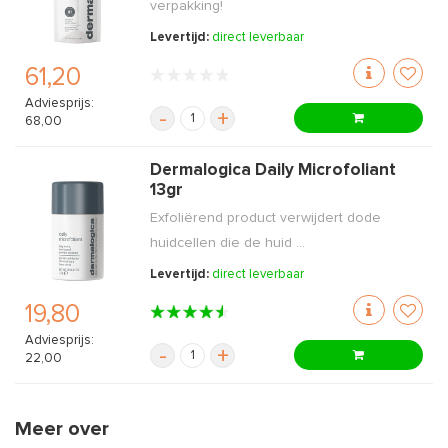
verpakking!
Levertijd:
direct leverbaar
61,20
Adviesprijs:
-
+
68,00
Dermalogica Daily Microfoliant
13gr
Exfoliërend product verwijdert dode
huidcellen die de huid ...
Levertijd:
direct leverbaar
19,80
Adviesprijs:
-
+
22,00
Meer over