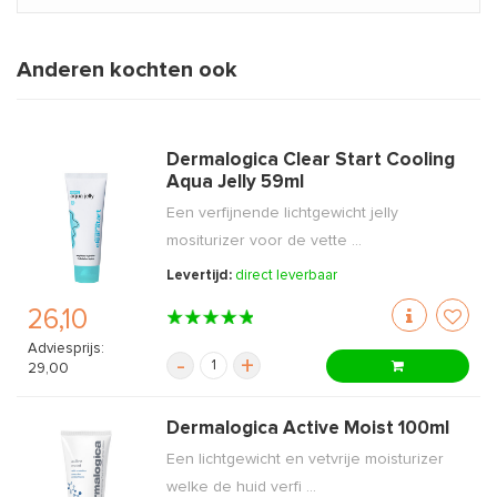
Anderen kochten ook
Dermalogica Clear Start Cooling
Aqua Jelly 59ml
Een verfijnende lichtgewicht jelly
mositurizer voor de vette ...
Levertijd:
direct leverbaar
26,10
Adviesprijs:
-
+
29,00
Dermalogica Active Moist 100ml
Een lichtgewicht en vetvrije moisturizer
welke de huid verfi ...