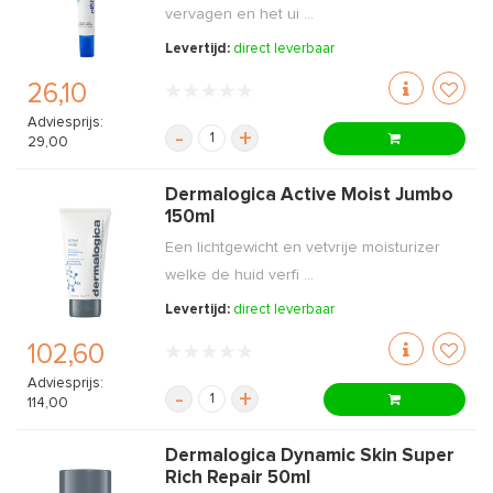
vervagen en het ui ...
Levertijd:
direct leverbaar
26,10
Adviesprijs:
-
+
29,00
Dermalogica Active Moist Jumbo
150ml
Een lichtgewicht en vetvrije moisturizer
welke de huid verfi ...
Levertijd:
direct leverbaar
102,60
Adviesprijs:
-
+
114,00
Dermalogica Dynamic Skin Super
Rich Repair 50ml