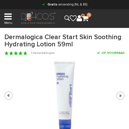
Gratis
verzending (NL & BE)
0
Menu
Dermalogica Clear Start Skin Soothing
Hydrating Lotion 59ml
1 beoordelingen
OP VOORRAAD