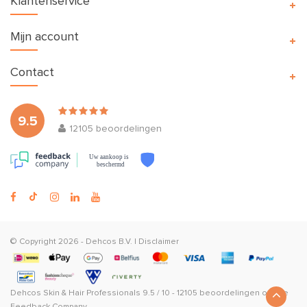
Klantenservice
Mijn account
Contact
9.5
12105
beoordelingen
Uw aankoop is
beschermd
© Copyright 2026 -
Dehcos B.V.
|
Disclaimer
Dehcos Skin & Hair Professionals
9.5
/
10
-
12105
beoordelingen op
The