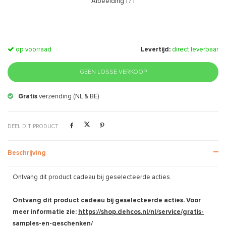
Afbeelding
1
/ 1
op voorraad
Levertijd:
direct leverbaar
GEEN LOSSE VERKOOP
Gratis
verzending (NL & BE)
DEEL DIT PRODUCT
Beschrijving
Ontvang dit product cadeau bij geselecteerde acties.
Ontvang dit product cadeau bij geselecteerde acties. Voor
meer informatie zie:
https://shop.dehcos.nl/nl/service/gratis-
samples-en-geschenken/