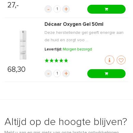
27,-
-
+
Décaar Oxygen Gel 50ml
Deze herstellende gel geeft energie aan
de huid en zorgt voo ...
Levertijd:
Morgen bezorgd
68,30
-
+
Altijd op de hoogte blijven?
Meld u aan en mis niets van onze laatste ontwikkelingen,