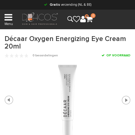
Gratis
verzending (NL & BE)
0
Menu
Décaar Oxygen Energizing Eye Cream
20ml
0 beoordelingen
OP VOORRAAD