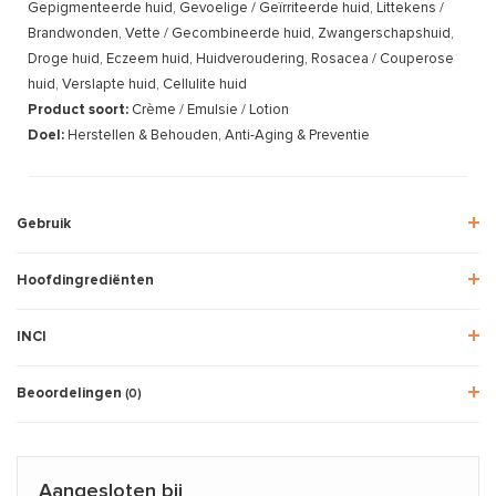
Gepigmenteerde huid, Gevoelige / Geïrriteerde huid, Littekens /
Brandwonden, Vette / Gecombineerde huid, Zwangerschapshuid,
Droge huid, Eczeem huid, Huidveroudering, Rosacea / Couperose
huid, Verslapte huid, Cellulite huid
Product soort:
Crème / Emulsie / Lotion
Doel:
Herstellen & Behouden, Anti-Aging & Preventie
Gebruik
Hoofdingrediënten
INCI
Beoordelingen
(0)
Aangesloten bij