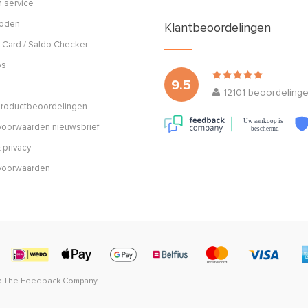
 service
hoden
Klantbeoordelingen
 Card / Saldo Checker
os
9.5
12101
beoordeling
 productbeoordelingen
Uw aankoop is
oorwaarden nieuwsbrief
beschermd
 privacy
voorwaarden
p
The Feedback Company