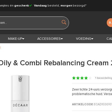
amples én
geschenk
Vandaag
besteld,
morgen
bezorgd*
9
MAKE-UP
ACCESSOIRES
VOEDING
CA
l
Oily & Combi Rebalancing Cream
1 beoordelin
Zeer lichte 24-uurs verzor
problematische huid. Verzac
ARTIKELCODE
ECAD103010