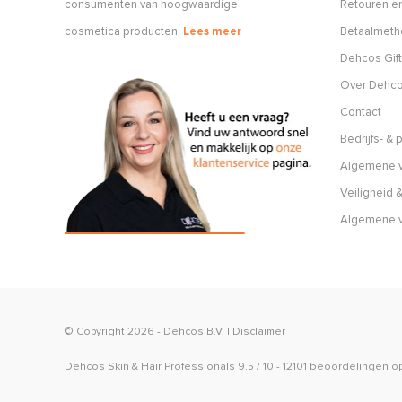
consumenten van hoogwaardige
Retouren en
cosmetica producten.
Lees meer
Betaalmet
Dehcos Gift
Over Dehc
Contact
Bedrijfs- &
Algemene v
Veiligheid &
Algemene 
© Copyright 2026 -
Dehcos B.V.
|
Disclaimer
Dehcos Skin & Hair Professionals
9.5
/
10
-
12101
beoordelingen o