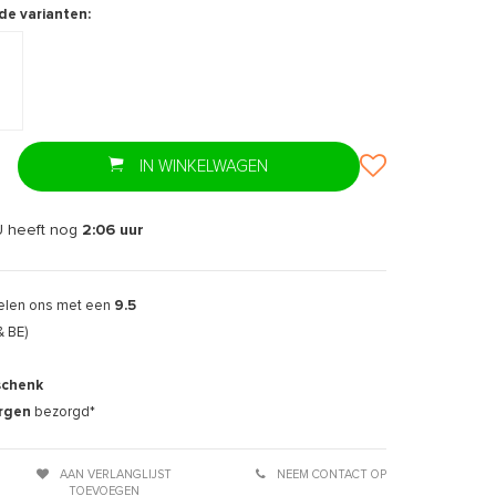
de varianten:
IN WINKELWAGEN
U heeft nog
2:06
uur
elen ons met een
9.5
& BE)
schenk
rgen
bezorgd*
AAN VERLANGLIJST
NEEM CONTACT OP
TOEVOEGEN