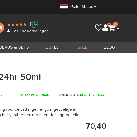
Salon
Shops
0
.5
12101
beoordelingen
DEAUS & SETS
OUTLET
SALE
BLOG
 24hr 50ml
OP VOORRAAD
LEVERTIJD:
DIRECT LEVERBAAR
gen
ging voor de vette, gemengde, gevoelige en
ht, hydrateert en reguleert de talgproductie.
70,40
1