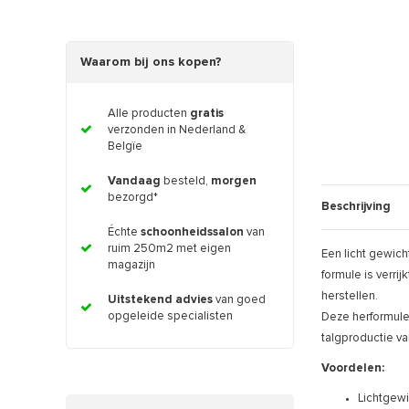
Waarom bij ons kopen?
Alle producten
gratis
verzonden in Nederland &
Belgïe
Vandaag
besteld,
morgen
bezorgd*
Beschrijving
Échte
schoonheidssalon
van
ruim 250m2 met eigen
Een licht gewic
magazijn
formule is verr
herstellen.
Uitstekend advies
van goed
opgeleide specialisten
Deze herformule
talgproductie va
Voordelen:
Lichtgew