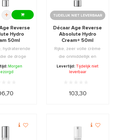
+
TIJDELIJK NIET LEVERBAAR
 Age Reverse
Décaar Age Reverse
lute Hydro
Absolute Hydro
am 50ml
Cream+ 50ml
e, hydraterende
Rijke, zeer volle crème
 die de droge
die onmiddellijk en
nmiddeli ...
langdurig hydra ...
tijd:
Morgen
Levertijd:
Tijdelijk niet
ezorgd
leverbaar
96,70
103,30