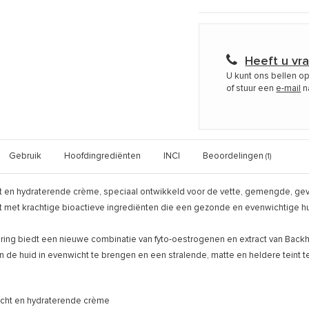
Heeft u vr
U kunt ons bellen o
of stuur een
e-mail
n
Gebruik
Hoofdingrediënten
INCI
Beoordelingen
(1)
ht en hydraterende crème, speciaal ontwikkeld voor de vette, gemengde, g
ijkt met krachtige bioactieve ingrediënten die een gezonde en evenwichtige
ring biedt een nieuwe combinatie van fyto-oestrogenen en extract van Back
n de huid in evenwicht te brengen en een stralende, matte en heldere teint 
icht en hydraterende crème