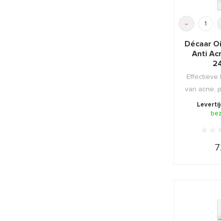
-
Décaar O
Anti A
2
Effectieve
van acne, p
eters e
Leverti
be
7