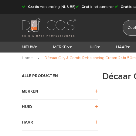
Gratis
verzending (NL & BE)
Gratis
retourneren
Gratis
s
NIEUW
MERKEN
HUID
HAAR
Home
Décaar Oily & Combi Rebalancing Cream 24hr 50m
Décaar 
ALLE PRODUCTEN
MERKEN
HUID
HAAR