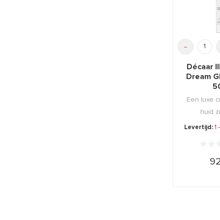
-
Décaar I
Dream G
5
Een luxe 
huid z
verhelder
Levertijd:
1
92