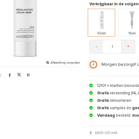
Verkrijgbaar in de volgen
50ml
15ml
-
+
Afbeelding vergroten
Morgen bezorgd! 
T
12101
+ klanten beoord
Gratis
verzending (NL 
Gratis
retourneren
Gratis
samples én
ge
Vandaag
besteld,
mo
MEER DÉCAAR