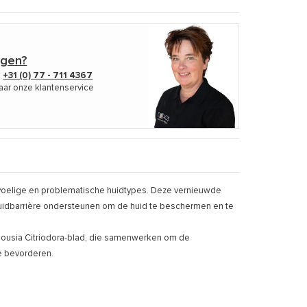
agen?
p
+31 (0) 77 - 711 4367
aar onze klantenservice
evoelige en problematische huidtypes. Deze vernieuwde
 huidbarrière ondersteunen om de huid te beschermen en te
housia Citriodora-blad, die samenwerken om de
te bevorderen.