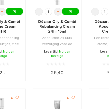
+
-
+
-
ily & Combi
Décaar Oily & Combi
Décaar
cne Cream
Rebalancing Cream
Abso
4HR
24hr 15ml
Cre
 behandeling
Zeer lichte 24-uurs
Een licht
uistjes, mee-
verzorging voor de
crème,
n onzu ...
vette, gemengde, gevo
huid o
jd:
Morgen
Levertijd:
Morgen
Lever
zorgd
bezorgd
...
b
2,-
26,40