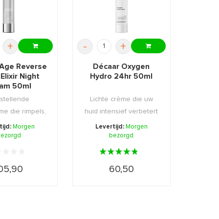
+
-
+
 Age Reverse
Décaar Oxygen
Elixir Night
Hydro 24hr 50ml
am 50ml
stellende
Lichte crème die uw
me die rimpels,
huid intensief verbetert
ntjes en droo ...
door het vocht ...
tijd:
Morgen
Levertijd:
Morgen
ezorgd
bezorgd
05,90
60,50