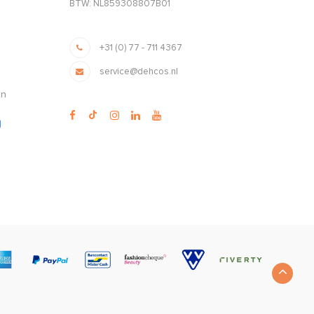
BTW: NL859308807B01
+31 (0) 77 - 711 4367
service@dehcos.nl
en