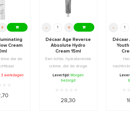
+
-
+
-
lluminating
Décaar Age Reverse
Décaar
low Cream
Absolute Hydro
Youth 
0ml
Cream 15ml
Cre
crème die de
Een lichte, hydraterende
Her
ichtbaar
crème, die de droge
nachtcrè
t en donkere
huid onmiddeli ...
fijne lij
 - 3 werkdagen
Levertijd:
Morgen
Lever
...
bezorgd
b
,70
28,30
1