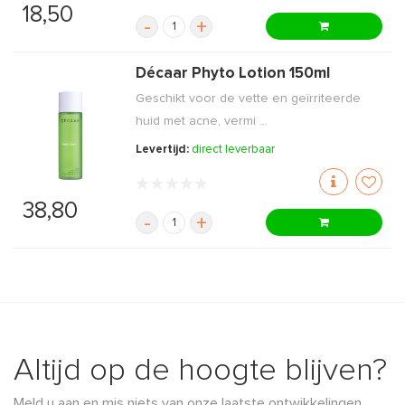
18,50
-
+
Décaar Phyto Lotion 150ml
Geschikt voor de vette en geïrriteerde
huid met acne, vermi ...
Levertijd:
direct leverbaar
38,80
-
+
Altijd op de hoogte blijven?
Meld u aan en mis niets van onze laatste ontwikkelingen,