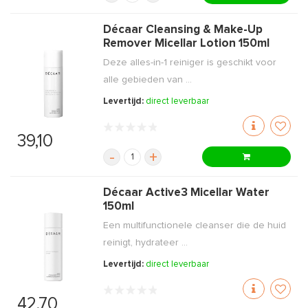
Décaar Cleansing & Make-Up
Remover Micellar Lotion 150ml
Deze alles-in-1 reiniger is geschikt voor
alle gebieden van ...
Levertijd:
direct leverbaar
39,10
-
+
Décaar Active3 Micellar Water
150ml
Een multifunctionele cleanser die de huid
reinigt, hydrateer ...
Levertijd:
direct leverbaar
42,70