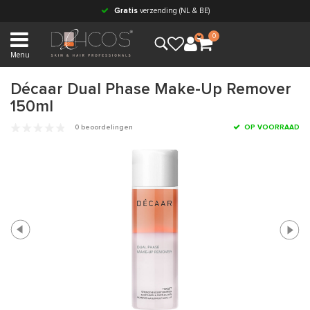
Gratis
verzending (NL & BE)
0
Menu
Décaar Dual Phase Make-Up Remover
150ml
0 beoordelingen
OP VOORRAAD