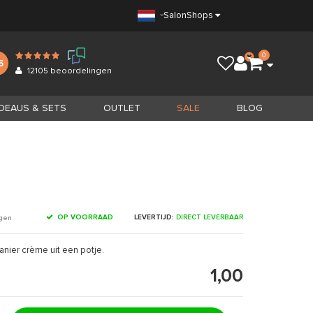
Salon
Shops
0
5
12105
beoordelingen
DEAUS & SETS
OUTLET
SALE
BLOG
OP VOORRAAD
LEVERTIJD:
DIRECT LEVERBAAR
ngen
nier crème uit een potje.
1,00