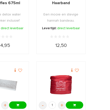
fles 675ml
Haarband
 detox water
Een mooie en stevige
ker inclusief
hannah bandeau.
luitbare do ...
:
direct leverbaar
Levertijd:
direct leverbaar
14,95
12,50
+
-
+