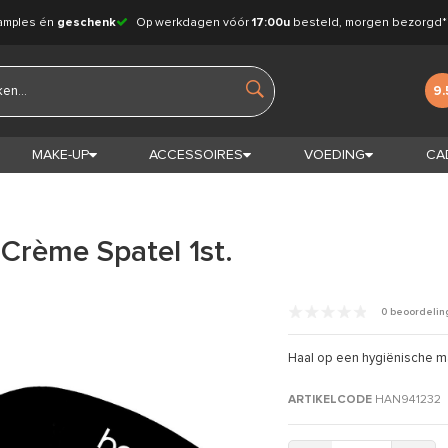
amples én
geschenk
Op werkdagen vóór
17:00u
besteld, morgen bezorgd*
9.
MAKE-UP
ACCESSOIRES
VOEDING
CA
Crème Spatel 1st.
0 beoordeli
Haal op een hygiënische ma
ARTIKELCODE
HAN941232