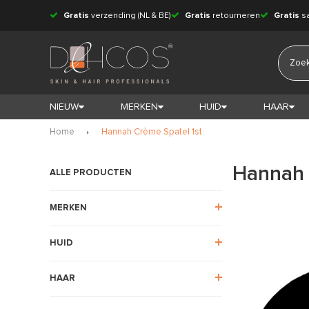
Gratis
verzending (NL & BE)
Gratis
retourneren
Gratis
s
NIEUW
MERKEN
HUID
HAAR
Home
Hannah Crème Spatel 1st.
Hannah 
ALLE PRODUCTEN
MERKEN
HUID
HAAR