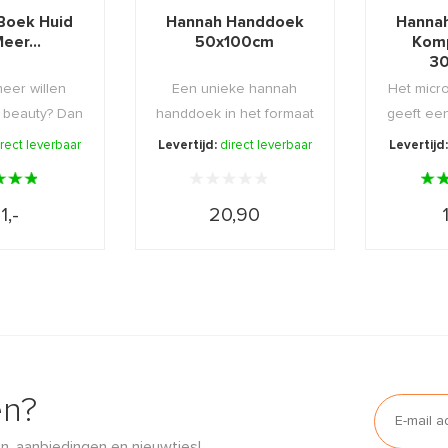
Boek Huid
Hannah Handdoek
Hanna
eer...
50x100cm
Kom
3
 meer willen
Een unieke hannah
Het micr
 beauty? Dan
handdoek in het formaat
geeft ee
oek een ...
50x100cm.
irect leverbaar
Levertijd:
direct leverbaar
Levertijd
1,-
20,90
en?
n, aanbiedingen en nieuwtjes!