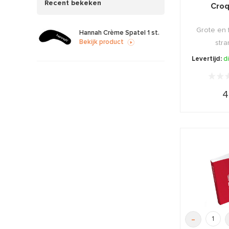
Recent bekeken
Croq
Grote en 
Hannah Crème Spatel 1 st.
Bekijk product
stra
Levertijd:
d
4
-