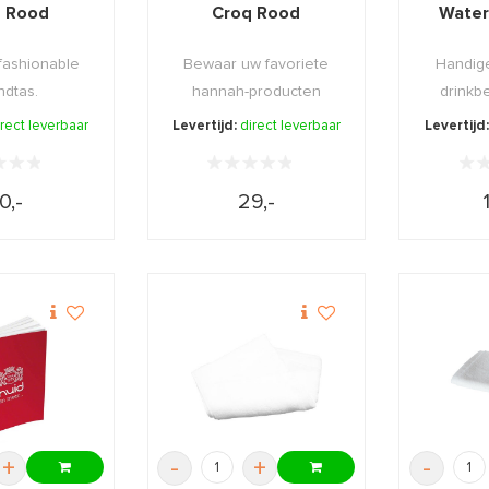
 Rood
Croq Rood
Water
fashionable
Bewaar uw favoriete
Handige
ndtas.
hannah-producten
drinkbe
stijlvol en overzichtel ...
goed afs
irect leverbaar
Levertijd:
direct leverbaar
Levertijd
0,-
29,-
+
-
+
-