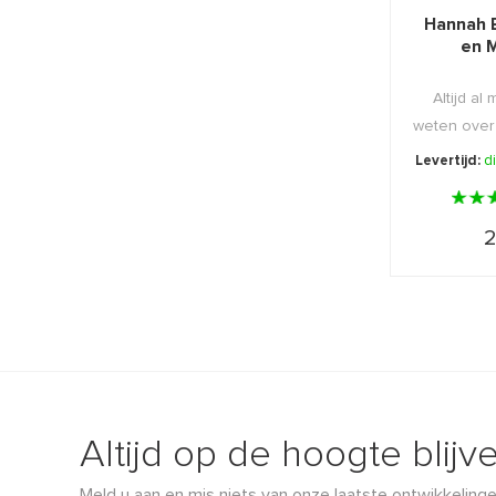
Hannah 
en M
Altijd al
weten over
is dit b
Levertijd:
d
2
Altijd op de hoogte blijv
Meld u aan en mis niets van onze laatste ontwikkelinge