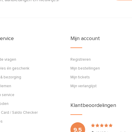
ervice
Mijn account
de vragen
Registreren
ples én geschenk
Mijn bestellingen
 & bezorging
Mijn tickets
blemen
Mijn verlanglijst
 service
hoden
Klantbeoordelingen
 Card / Saldo Checker
os
9.5