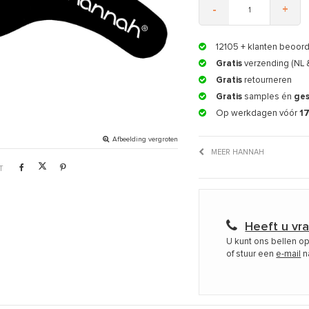
-
+
12105
+ klanten beoor
Gratis
verzending (NL 
Gratis
retourneren
Gratis
samples én
ge
Op werkdagen vóór
1
Afbeelding vergroten
MEER HANNAH
T
Heeft u vr
U kunt ons bellen o
of stuur een
e-mail
n