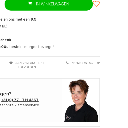
IN WINKELWAGEN
delen ons met een
9.5
& BE)
schenk
7:00u
besteld, morgen bezorgd*
AAN VERLANGLIJST
NEEM CONTACT OP
TOEVOEGEN
agen?
p
+31 (0) 77 - 711 4367
aar onze klantenservice