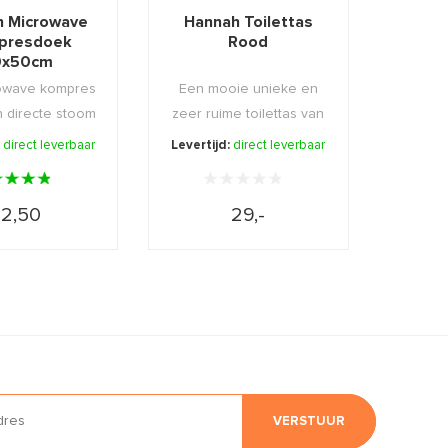
h Microwave
Hannah Toilettas
presdoek
Rood
0x50cm
owave kompres
Een mooie unieke en
n directe stoom
zeer ruime toilettas van
af.
hannah.
:
direct leverbaar
Levertijd:
direct leverbaar
12,50
29,-
VERSTUUR