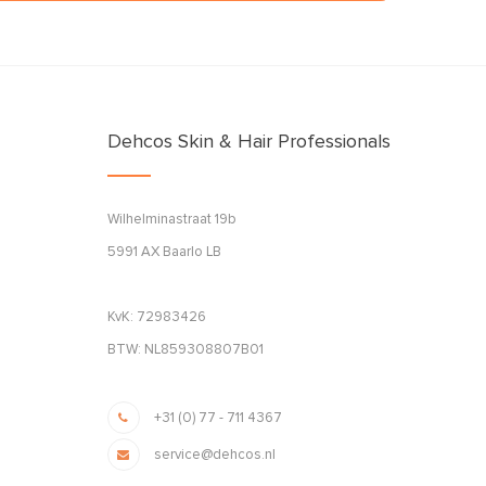
Dehcos Skin & Hair Professionals
Wilhelminastraat 19b
5991 AX Baarlo LB
KvK: 72983426
BTW: NL859308807B01
+31 (0) 77 - 711 4367
service@dehcos.nl