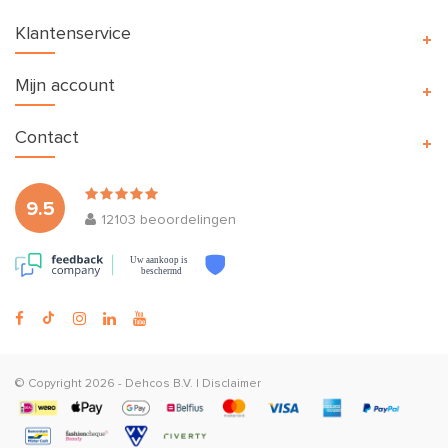
Klantenservice
Mijn account
Contact
9.5
12103
beoordelingen
Uw aankoop is
beschermd
© Copyright 2026 -
Dehcos B.V.
|
Disclaimer