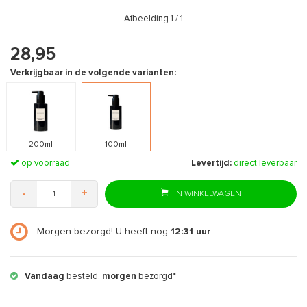
Afbeelding
1
/ 1
28,95
Verkrijgbaar in de volgende varianten:
200ml
100ml
op voorraad
Levertijd:
direct leverbaar
-
+
IN WINKELWAGEN
Morgen bezorgd! U heeft nog
12:31
uur
Vandaag
besteld,
morgen
bezorgd*