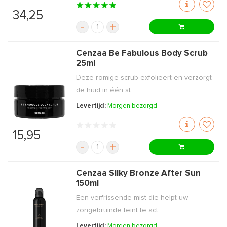
34,25
-
+
Cenzaa Be Fabulous Body Scrub
25ml
Deze romige scrub exfolieert en verzorgt
de huid in één st ...
Levertijd:
Morgen bezorgd
15,95
-
+
Cenzaa Silky Bronze After Sun
150ml
Een verfrissende mist die helpt uw
zongebruinde teint te act ...
Levertijd:
Morgen bezorgd