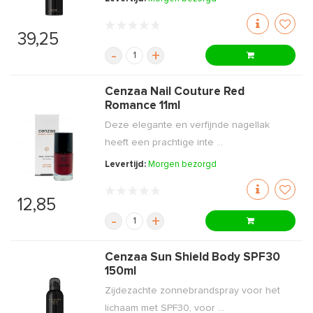
39,25
-
+
Cenzaa Nail Couture Red
Romance 11ml
Deze elegante en verfijnde nagellak
heeft een prachtige inte ...
Levertijd:
Morgen bezorgd
12,85
-
+
Cenzaa Sun Shield Body SPF30
150ml
Zijdezachte zonnebrandspray voor het
lichaam met SPF30, voor ...