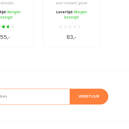
streste,
een instant glow!
bineerde en
tijd:
Morgen
Levertijd:
Morgen
te hui ...
ezorgd
bezorgd
55,-
83,-
VERSTUUR