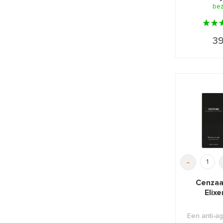
be
39
-
Cenzaa
Elix
Een anti-a