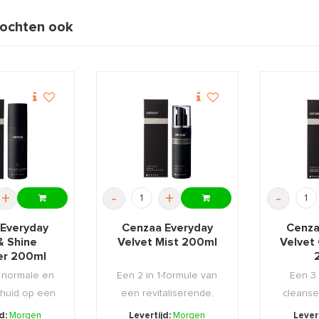
ochten ook
+
-
+
-
 Everyday
Cenzaa Everyday
Cenza
& Shine
Velvet Mist 200ml
Velvet
er 200ml
e normale en
Een 2 in 1-formule van
Een 3 
 huid op een
een revitaliserende,
cleanse
nde, zi ...
verzachtende en ...
eye make
jd:
Morgen
Levertijd:
Morgen
Lever