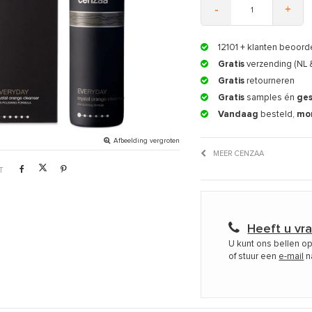
-
+
12101
+ klanten beoord
Gratis
verzending (NL 
Gratis
retourneren
Gratis
samples én
ge
Vandaag
besteld,
mo
Afbeelding vergroten
MEER CENZAA
T
Heeft u vr
U kunt ons bellen o
of stuur een
e-mail
n