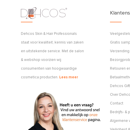
Klantens
Dehcos Skin & Hair Professionals
Veelgestel
staat voor kwaliteit, kennis van zaken
Gratis sam
en uitstekende service. Met de salon
Verzending
& webshop voorzien wij
Bezorgpro
consumenten van hoogwaardige
Retouren en
cosmetica producten.
Lees meer
Betaalmet
Dehcos Gift
Over Dehc
Contact
Bedrijfs- &
Algemene v
Veiligheid &