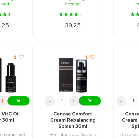
zorgd
bezorgd
b
,25
39,25
+
-
+
-
 VitC Oil
Cenzaa Comfort
Cenza
er 30ml
Cream Rebalancing
Cream 
Splash 30ml
Spi
ge serum met
Een intensieve fluid die
Deze emu