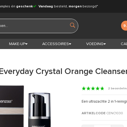
amples én
geschenk
Vandaag
besteld,
morgen
bezorgd*
9
MAKE-UP
ACCESSOIRES
VOEDING
CA
Everyday Crystal Orange Cleanse
2 beoordeli
Een ultrazachte 2 in 1-reini
ARTIKELCODE
CENC1030