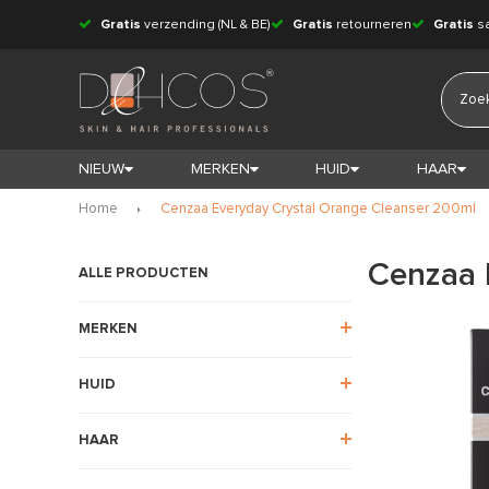
Gratis
verzending (NL & BE)
Gratis
retourneren
Gratis
s
NIEUW
MERKEN
HUID
HAAR
Home
Cenzaa Everyday Crystal Orange Cleanser 200ml
Cenzaa 
ALLE PRODUCTEN
MERKEN
HUID
HAAR