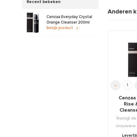
Recent bekeken
Anderen k
Cenzaa Everyday Crystal
Orange Cleanser 200ml
Bekijk product
-
Cenzaa
Rise 
Cleans
Reinigt d
onzuivere
sprankele
Leverti