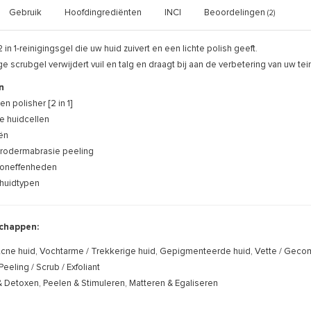
Gebruik
Hoofdingrediënten
INCI
Beoordelingen
(2)
 in 1-reinigingsgel die uw huid zuivert en een lichte polish geeft.
e scrubgel verwijdert vuil en talg en draagt bij aan de verbetering van uw tein
n
en polisher [2 in 1]
e huidcellen
iën
crodermabrasie peeling
idoneffenheden
e huidtypen
chappen:
cne huid, Vochtarme / Trekkerige huid, Gepigmenteerde huid, Vette / Gecom
Peeling / Scrub / Exfoliant
& Detoxen, Peelen & Stimuleren, Matteren & Egaliseren