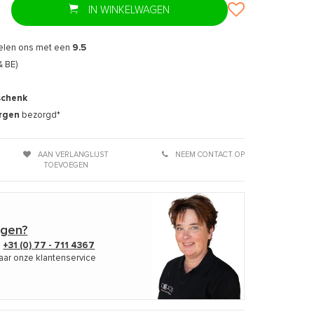
IN WINKELWAGEN
elen ons met een
9.5
& BE)
schenk
rgen
bezorgd*
AAN VERLANGLIJST
NEEM CONTACT OP
TOEVOEGEN
agen?
p
+31 (0) 77 - 711 4367
aar onze klantenservice