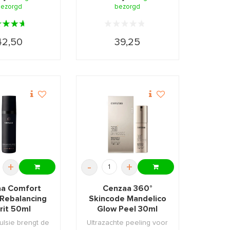
ezorgd
bezorgd
...
42,50
39,25
+
-
+
a Comfort
Cenzaa 360°
Rebalancing
Skincode Mandelico
rit 50ml
Glow Peel 30ml
lsie brengt de
Ultrazachte peeling voor