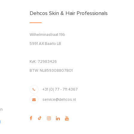
Dehcos Skin & Hair Professionals
Wilhelminastraat 19b
5991 AX Baarlo LB
KvK: 72983426
BTW: NL859308807B01
+31 (0) 77 - 711 4367
service@dehcos.nl
en