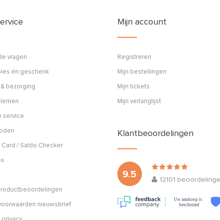
ervice
Mijn account
de vragen
Registreren
ples én geschenk
Mijn bestellingen
 & bezorging
Mijn tickets
blemen
Mijn verlanglijst
 service
hoden
Klantbeoordelingen
 Card / Saldo Checker
os
9.5
12101
beoordeling
 productbeoordelingen
Uw aankoop is
oorwaarden nieuwsbrief
beschermd
 privacy