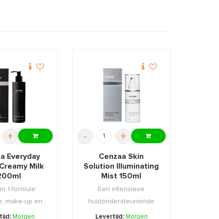
+
-
+
a Everyday
Cenzaa Skin
 Creamy Milk
Solution Illuminating
200ml
Mist 150ml
in 1-formule:
Een intensieve
r, make-up en
huidondersteunende
-up remover ...
lotion met anti-oxidanten
tijd:
Morgen
Levertijd:
Morgen