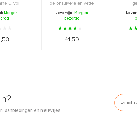
ine C, vol
de onzuivere en vette
ge
ten, dra ...
huid herstelt ...
gecom
jd:
Morgen
Levertijd:
Morgen
Lever
zorgd
bezorgd
vet
b
,50
41,50
en?
n, aanbiedingen en nieuwtjes!