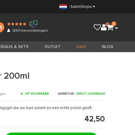
Salon
Shops
0
.5
12101
beoordelingen
DEAUS & SETS
OUTLET
SALE
BLOG
r 200ml
OP VOORRAAD
LEVERTIJD:
DIRECT LEVERBAAR
ngen
gingsgel die uw huid zuivert en een lichte polish geeft.
42,50