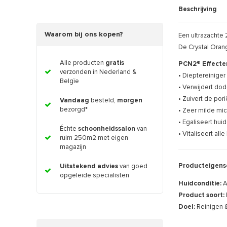
Beschrijving
Waarom bij ons kopen?
Een ultrazachte 2
De Crystal Orang
Alle producten
gratis
PCN2® Effecte
verzonden in Nederland &
• Dieptereiniger 
Belgïe
• Verwijdert dod
• Zuivert de por
Vandaag
besteld,
morgen
bezorgd*
• Zeer milde mi
• Egaliseert hu
Échte
schoonheidssalon
van
• Vitaliseert all
ruim 250m2 met eigen
magazijn
Producteigens
Uitstekend advies
van goed
opgeleide specialisten
Huidconditie:
A
Product soort:
Doel:
Reinigen 