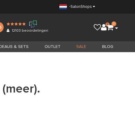
Salon
Shops
0
5
12103
beoordelingen
DEAUS & SETS
OUTLET
SALE
BLOG
 (meer).