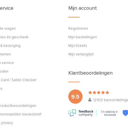
ervice
Mijn account
de vragen
Registreren
ples én geschenk
Mijn bestellingen
 & bezorging
Mijn tickets
blemen
Mijn verlanglijst
 service
hoden
Klantbeoordelingen
 Card / Saldo Checker
os
9.5
12103
beoordeling
 productbeoordelingen
Uw aankoop is
oorwaarden nieuwsbrief
beschermd
 privacy