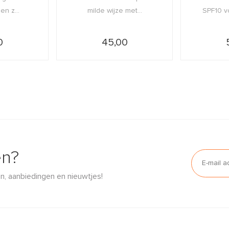
n z...
milde wijze met...
SPF10 vo
0
45,00
en?
n, aanbiedingen en nieuwtjes!