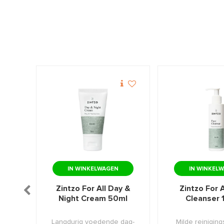
IN WINKELWAGEN
IN WINKEL
wer
Zintzo For All Day &
Zintzo For A
Night Cream 50ml
Cleanser 
serum
Langdurig voedende dag-
Milde reinigin