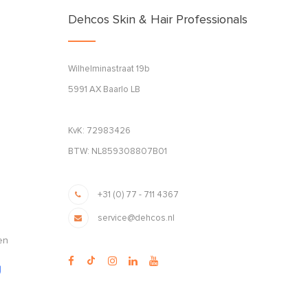
Dehcos Skin & Hair Professionals
Wilhelminastraat 19b
5991 AX Baarlo LB
KvK: 72983426
BTW: NL859308807B01
+31 (0) 77 - 711 4367
service@dehcos.nl
en