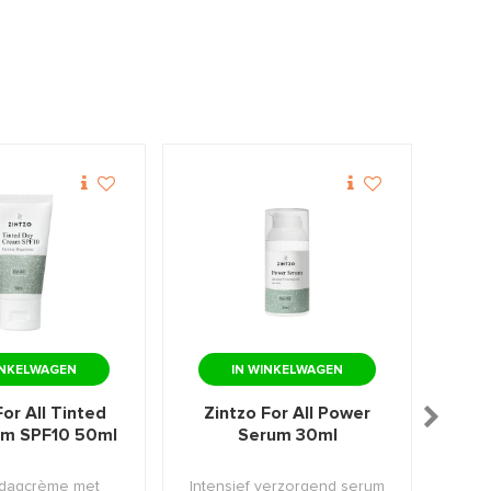
INKELWAGEN
IN WINKELWAGEN
For All Tinted
Zintzo For All Power
Zi
am SPF10 50ml
Serum 30ml
N
 dagcrème met
Intensief verzorgend serum
Lan