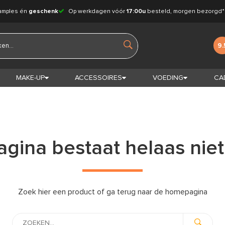
amples én
geschenk
Op werkdagen vóór
17:00u
besteld, morgen bezorgd*
9.
MAKE-UP
ACCESSOIRES
VOEDING
CA
gina bestaat helaas niet
Zoek hier een product of ga terug naar de homepagina