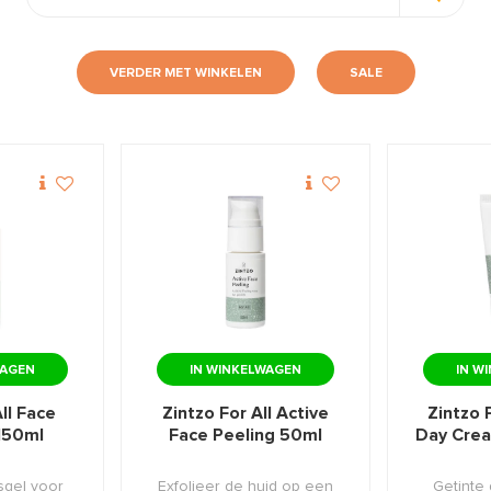
VERDER MET WINKELEN
SALE
WAGEN
IN WINKELWAGEN
IN W
ll Face
Zintzo For All Active
Zintzo 
150ml
Face Peeling 50ml
Day Cre
gsgel voor
Exfolieer de huid op een
Getinte