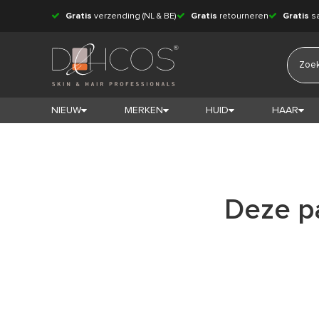
Gratis
verzending (NL & BE)
Gratis
retourneren
Gratis
s
NIEUW
MERKEN
HUID
HAAR
Deze pa