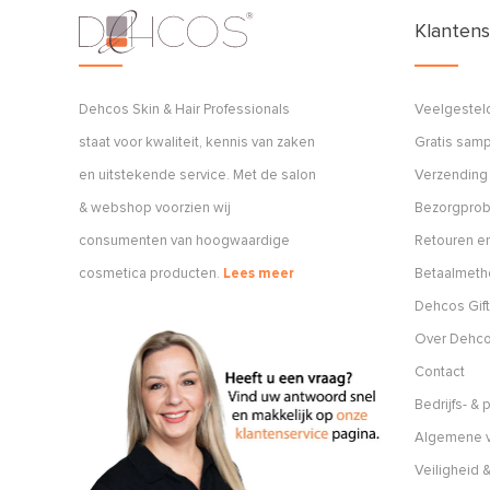
Klantens
Dehcos Skin & Hair Professionals
Veelgestel
staat voor kwaliteit, kennis van zaken
Gratis sam
en uitstekende service. Met de salon
Verzending
& webshop voorzien wij
Bezorgpro
consumenten van hoogwaardige
Retouren en
cosmetica producten.
Lees meer
Betaalmet
Dehcos Gift
Over Dehc
Contact
Bedrijfs- &
Algemene v
Veiligheid &